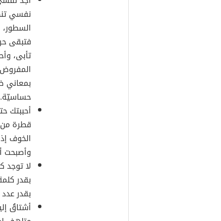
أجد نفسي،
نفسي تنطق
السطور، أ
فتبقى حرو
تأبى، وأح
المفروض أ
بمعاني ضع
حساسيّة.
أحببتك ح
قطرة من 
الخوف إذ
وأصبحت أن
لا توجد ك
بقدر كلمة
بقدر عدد 
أشتاقُ إل