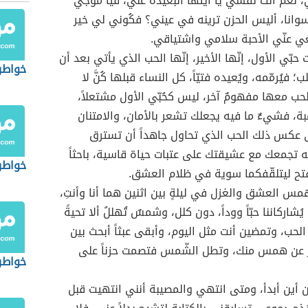
 نعم أنت نفسي يا أيتها البعيدة عنّي، فيا موجي
سوانا، أليس الحزن ترينه في عيني؟ فكُوني لي خير
ّغي عنّي الأحبة سلامي واشتياقي.
ّي الأول، إنّها الأخير، إنّها الحب الذي يأتي بعد أن
خواطر
؛ فيُرمّمه، ويُعيده فتيّاً، كل النساء قبلها كُنَّ لا
ب معها مفهومٌ آخر، ليس كحُبّي الأول مشتعلاً،
رغبة، فشيءٌ ما فيه يجعلك تشعر بالأمان، والامتنان
ى عكس ذلك الحب الذي تحاول جاهداً أن تسترق
 تجمعك مع عشيقتك على عتبات حياة قاسية، باحثاً
خواطر 
فتح ليتلقّفكما سوية في ظلام العشق.
همس العشق والغزل في ليلةٍ بين اثنين هما أنا وأنتِ،
 يُشاركاننا حبّاً ووداً، دون كلل، وشمسٌ تُهللُ ألا تحيةً
لحب، وتمضين أنت مثل اليوم، وأبقى عبثاً أبحث بين
 عن همس منك، وتطل الشّمس فتصمت حزناً على
خواطر
ن أين أبدأ، ومتى انتهي والمصيبة أنني انتهيت قبل