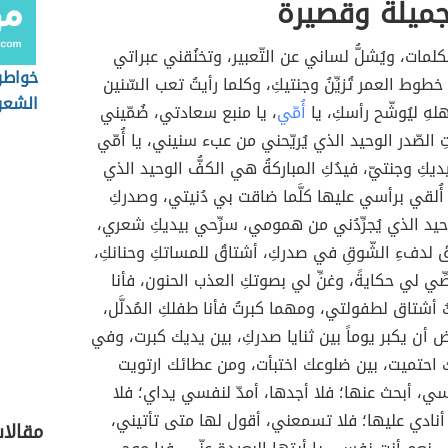
جميلة وقصيرة
لمات، ويُشلُّ لساني عن التّعبير، وتخنُقني عبراتي
خواطر
 خطوط العمر تُزيِّنُ وجنتيكِ، وكلما رأيتُ تعب السّنين
الشعر
لهِ ليُوشّح رأسكِ، يا
أُمّي
، يا منبع سعادتي، ضُمّيني
تِ الصّدر الوحيد الذي يُريّحني من عبء سنيني، يا أُمّي
كِ وجنتيّ، فيدُكِ المباركةُ هي الكفُّ الوحيد الذي
 أُلقي برأسي عليها كلَّما ضاقت بي دُنيتي، وصدركِ
وحيد الذي يُجرِّدُني من همومي، سرِّحي بيديكِ شعري،
ُ لدفءِ الشّوقِ في صدركِ، أشتاقُ للمساتكِ وحنانكِ،
ُصِّي لي حكايةً، وغنِّ لي بصوتكِ العذب الحنون، فأنا
ُ أشتاق لطفولتي، ومهما كبرتُ فأنا طفلكِ المُدلَّل،
 أن يكبر يوماً بين ثنايا صدركِ، بين يديك كبرت، وفي
احتميت، بين ضلوعك اختبأت، ومن عطائك ارتويت
ي، أبحث عنها؛ فلا أجدها، أمدّ لنفسي يداي؛ فلا
نادي عليها؛ فلا تسمعني، أقول لها متى تأتيني،
مقالا