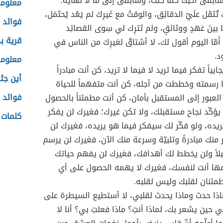
سأبقى أحبّك كما كنت، وسأبقى إلى ما لا نهاية.
معلوما
 تُثقَل علَيّ الدقائِق، والوقتُ مع غَيرِكَ لم يَعُد يُحتَمَل،
فوائد 
ما بينَ عَهدٍ ووثائقٍ، ولم تَترِك لي سِوى القصائِد
قرية ب
 أَمّا اليوم أقول لك، لا أشتاقُ لغيرِكَ من الناس في
د.
معلوما
جابياً تفكر فيما تريد لا فيما لا تريد، كن أنت مبادراً
أين جث
 رسمته وخططت من أجله، كن أنت متفهماً للحياة
فوائد 
العبور إلى المستقبل بأمان، كن أنت مطمئناً بالحصول
يؤكّد نجاح مستقبلك، ولا تكن غيرك؛ فغيرك لن يفكر
كلمات 
ريده، ولو فكّر لك سيفكر فيما هو يريده، فغيرك لن
 منك مبادرةً وتلبيّة وسرعة منك الآن، فغيرك لن يرسم
لاً ولن يخطط لك أهدافك، فغيرك لن يفهم حياتك
ها أنت لنفسك، فغيرك لا يهمه الحصول على أي
طمئنان لقلبك وليس لقلبه.
اذا حدث وماذا يحدث لقلبي، لا أستطيع السيطرة على
 حين يشعر بك، لماذا أنتِ؟ ماذا فعلتِ بي؟ أنا لا