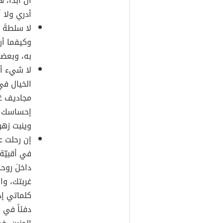
أن أبدأ، 
أدري ولا أ
لا سلطةَ 
وكيفما أ
به، وبعض
لا شيء أتم
الخيال في
مجاديف غر
إحساسك ي
وينبت زهو
إن رحلت عن
في أقبيّة
داخلَ روحك
غربتك، وا
كلماتي إذ
دفئاً في 