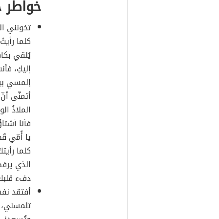
خواطر 
تخونني الك
كلما رأيتُ
يُلقي بكاه
إليكِ، فأن
إلمسي بيدي
أتمنّى أنّ
الملاذُ ال
فأنا أشتاق
يا أُمّي ق
كلما رأيتك
الذي يرفض
دفء قلبك 
أفتقد نفس
تلمسني، أ