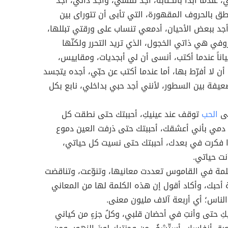
 عندما أبدأ بالكتابة، أجد نفسي، وأجد ذاتي، أجد
 بالحروف المقهورة، التي تأبى أن تتوراى بين
جد ببعض الأحيان، أدمعي تنساب على ورقتي تبللها،
في هي ذاتي الخجول، الذي تريد التحرر ولكنّها
ياناً عندما أكتب، أنسى أن لي أبجديات، ومقاييس،
ن لا أفرّط بها، أما عندما أكتب عن حبّي، أجده يتجسد
يفة بين السطور، لأنني أجد حبي بداخلي، نابع بكل
تى
الحب
توقف عند عينيكِ، أحببتك حتى نطقت كل
دمي بأني أعشقك، أحببتك حتى ذرفت العين دموع
ا فكرت في بعدك، أحببتك حتى نسيت كل حياتي،
ت حياتي.
لمة في القاموس تعددت معانيها، وتنوّعت، وتناقضت
 أحبك، وأكاد أقول إن هذه الكلمة لها من المعاني
الناس؛ أي أربعة آلاف مليون معنى.
يكِ حتى وأنتِ في أحضان قلبي، وكلُ جزءٍ من كياني