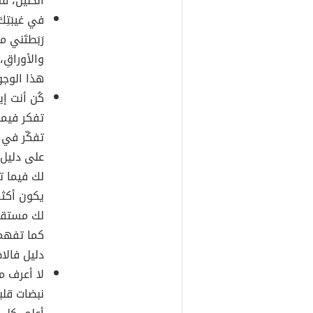
الحنين، ف
في غيبَتِكَ
رَبَطتَني 
والأوراقِ،
هذا الوجو
كُن أنت إي
تفكر فيما
تفكّر في 
على دليل 
لك فيما ت
يكون أكثر
لك مستقب
كما تفهم
دليل فالا
لا أعرف م
نبضات قلبي