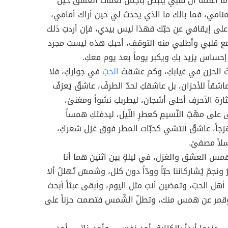
ما أعلّمه أنّ قلبي ينبض بأجمل نغمات العشق حين
نامي، فما بالك ما الذي يحدث لي حين أراك أمامي،
لى إيقافي عن حبّك فهذا ليس بيدي، فإن أردتِ ذلك
ع قلبي وأطلبي منه التوقف، أحبكِ هذه ليست مجرد
إحساس يزيد بكِ ويكبر يوماً بعد يوم معكِ.
 الحزن في غيابكِ، وكم عشقتُ
الحبّ
في جواركِ، فلا
شقاً للأحزان، بل عاشقكِ لحدّ الطرفْ، عاشقٌ يَعزفُ
يثارة الأحرفِ أحلى أشجان، ليطربكِ نشواً ومغنىً،
على مهْبّ النّسيمِ كعطرِ اللّيل، ليدفئكِ همساً
هزجاً، عاشقٌ أنتشي كحبّات المطر فوق غزل شعركِ،
سلاً مصفىً.
همس العشق والغزل، في ليلةٍ بين اثنين هما أنا
 ونجمٌ يُشاركاننا حبّاً وودّاً دون كلل، وشمسٌ تُهللُ ألا
أهل الحبّ، وتمضين أنتِ مثل اليوم، وأبقى عبثاً أبحث
وقمر عن همس منك، وتطلّ الشّمس فتصمت حزناً على