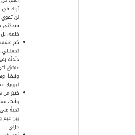
أعلم، كل 
أراك في م
لن تقوي ع
فتحدّثي م
كلمة، بل 
كم عشقتُ
تجعليني عا
دنْدنْة بق
عاشقٌ أتى 
ونبضاً، و
ليرويكِ ع
كثيرٌ من 
وأنت، قمرٌ
تحيةً على 
بين غيم 
حزني.