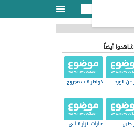
 شاهدوا أيضاً
عن الورد
خواطر قلب مجروح
 حنين
عبارات لنزار قباني