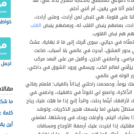
هذه دموعي تسابقني بالكتابة لتشرح بدلاً عني، فلا
علم أأنا في يقين، أم أنني أحلم.
لنا على قلوبنا، هي تنبض لمن أرادت، ومتى أرادت،
خواطر
رادت، بعضهم ينبض القلب له، وبعضهم ينبض
القلب
هم هم نبض القلوب.
نّاه في حياتِي، سِوى قُربَك إِلى مَا لا نِهاية، عشتُ
 بحور العشق، أبحرت في عالمي بلا أسباب، ضاعت
امي، وأصابني الحزن، وأقبل من على البعد مركب
اجمل 
زفّني لعالم الحُب، ويسقي ورود الشوق في داخلي،
ر الوله في عالمي.
كَ يوماً، وحمحمت راحلتي إيذاناً بالغياب؛ فلملم رفاتي
مقالا
 الذّاكرة، واصنع لي تابوتاً في خافقيك، وادفني في
 لأرافقك أينّما رحلت، والجأ إليّ إذا ما هبّت عليك رياح
ما شكل
ستظلّ بفيئي لما يلسعك هجير الذكريات، وتوسّد
كلمة ع
ا بعثرك اليتم، وأوغلت روحك في وحشتها، لملمني
أين يق
مقلتيك إذا ابتردت عليك أرصفة الأوجاع ومسافات