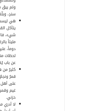
وتُسعدني،
ولم يبقَ 
سندٍ، وبل
هي ليست حب
يتآكل القلب
شيء، فالح
مليئاً بال
دوماً، عل
لحظات منه
عن باب يُ
كثيرٌ من 
قمرٌ ونجمٌ
على أهل ا
غيم وقمر
حزني.
لا أدري م