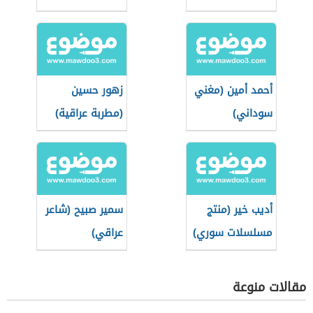
مصرية)
أحمد أمين (مغني
زهور حسين
سوداني)
(مطربة عراقية)
أديب خير (منتج
سمير صبيح (شاعر
مسلسلات سوري)
عراقي)
مقالات منوعة