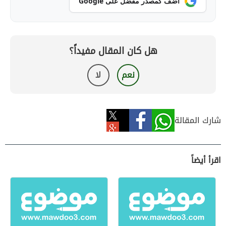
أضف كمصدر مفضل على Google
هل كان المقال مفيداً؟
نعم
لا
شارك المقالة
اقرأ أيضاً