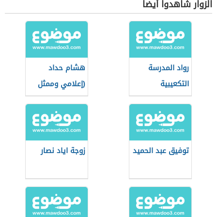
الزوار شاهدوا أيضاً
رواد المدرسة
هشام حداد
التكعيبية
(إعلامي وممثل
لبناني)
توفيق عبد الحميد
زوجة اياد نصار