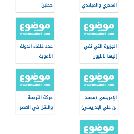
الهجري والميلادي
حطين
الجزيرة التي نفي
عدد خلفاء الدولة
إليها نابليون
الأموية
الإدريسي (محمد
حركة الترجمة
بن علي الإدريسي)
والنقل في العصر
العباسي الأول
وأثرها على الفكر