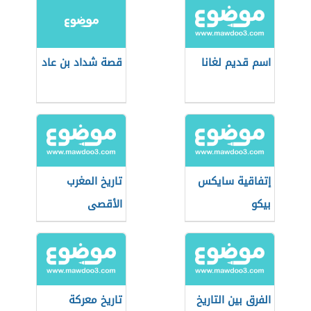
اسم قديم لغانا
قصة شداد بن عاد
إتفاقية سايكس
تاريخ المغرب
بيكو
الأقصى
الفرق بين التاريخ
تاريخ معركة