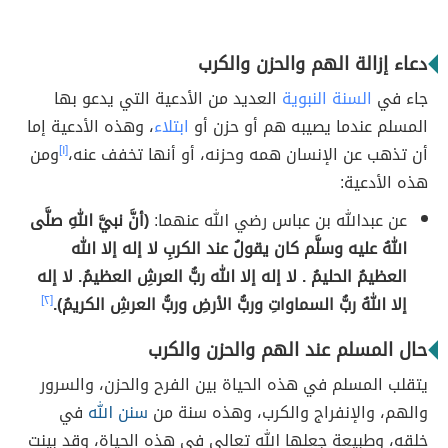
دعاء إزالة الهم والحزن والكرب
جاء في
السنة النبوية
العديد من الأدعية التي يدعو بها
المسلم عندما يصيبه هم أو حزن أو
ابتلاء
، وهذه الأدعية إما
أن تذهب عن الإنسان همه وحزنه، أو أنها تخفف عنه،
[١]
ومن
هذه الأدعية:
عن عبدالله بن عباس رضي الله عنهما:
(أنَّ نبيَّ اللهِ صلَّى
اللهُ عليه وسلَّم كان يقولُ عند الكربِ لا إله إلا الله
العظيمُ الحليمُ . لا إله إلا الله ربُّ العرشِ العظيمُ. لا إله
إلا اللهُ ربُّ السماواتِ وربُّ الأرضِ وربُّ العرشِ الكريمُ).
[٢]
حال المسلم عند الهم والحزن والكرب
يتقلب المسلم في هذه الحياة بين الفرح والحزن، والسرور
والهم، والإنفراج والكرب، وهذه سنة من
سنن الله
في
خلقه، وطبيعة جعلها الله تعالى في هذه الحياة، وقد بينت