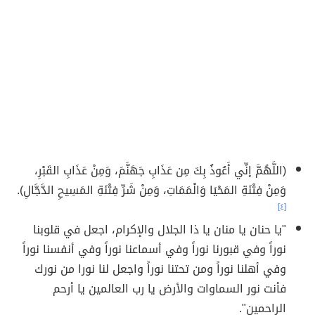
(اللَّهُمَّ إنِّي أَعُوذُ بِكَ مِن عَذَابِ جَهَنَّمَ، وَمِنْ عَذَابِ القَبْرِ،
وَمِنْ فِتْنَةِ المَحْيَا وَالْمَمَاتِ، وَمِنْ شَرِّ فِتْنَةِ المَسِيحِ الدَّجَّالِ).
[٤]
"يا حنان يا منان يا ذا الجلال والإكرام، اجعل في قلوبنا
نوراً وفي قبورنا نوراً وفي أسماعنا نوراً وفي أنفسنا نوراً
وفي أهلنا نوراً ومن تحتنا نوراً واجعل لنا نورا من نورك
فأنت نور السماوات والأرض يا رب العالمين يا أرحم
الراحمين".