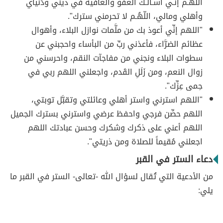
اللّهُـم إنِّـي أسـألُـك العفو والعافية في ديني ودُنياي
وأهلي ومالي، اللّهُـم لا تحرمني سترك".
"اللهم إنِّي أعوذ بك من ملَّمات نوازل البلاء، وأهوال
عظائم الضرَّاء، فأعذني ربِّ من البأساء واحجبني عن
سطوات البلاء ونجني من مفاجآت النقم، واحرسني من
زوال النعم، ومن زَلَلِ القَدم، واجعلني اللهم ربي في
حِمى عِزِّك".
"اللهم استرني واستر أهلي وعائلتي وتقبَّل توبتي،
اللهم حصِّن فرجي واحفظ عرضي واسترني بسترك الجميل
اللهم أعني على ذكرك وشكرك وحسن عبادتك اللهم
اجعلني مُقيماً للصلاة ومن ذريتي".
دعاء الستر في القبر
من الأدعية التي تُقال لسؤال الله -تعالى- الستر في القبر ما
يلي: