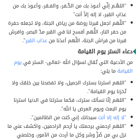
"اللهُـم إنِّي أعـوذ بك من الكُـفر، والفـقر، وأعـوذ بك من
عذابِ القبر، لا إله إلاّ أنت"
"اللَّهم اجعل قبرنا روضة من رياض الجنة، ولا تجعله حفرة
من حفر النار، اللُّهم أفسح لنا في القبر مدَّ البصر، وافرش
قبرنا من فراش الجنة، اللَّهم أعذنا من
عذاب القبر
".
دعاء الستر يوم القيامة
من الأدعية التي تُقال لسؤال الله -تعالى- الستر في
يوم
القيامة
ما يلي:
"اللهم استرنا بسترك الجميل، ولا تفضحنا بين خلقك ولا
تُخزنا يوم القيامة".
"اللهم إنّا نسألك سترك، فكما سترتنا في الدنيا استرنا
يوم البعث ويوم العرض يا الله".
"لا إله إلا أنت
سبحانك إني كنت من الظالمين".
"اللهم ارحمني برحمتك يا أرحم الراحمين، واكشف عني ما
نزل بي من ضُرٍّ وشر وكل ما أردت من الأمور، وخلصني