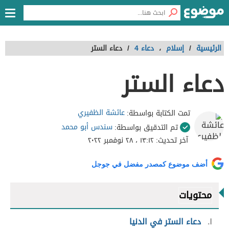
الرئيسية
/
إسلام
،
دعاء 4
/
دعاء الستر
دعاء الستر
عائشة الظفيري
تمت الكتابة بواسطة:
سندس أبو محمد
تم التدقيق بواسطة:
آخر تحديث:
١٣:١٢ ، ٢٨ نوفمبر ٢٠٢٢
أضف موضوع كمصدر مفضل في جوجل
محتويات
١
دعاء الستر في الدنيا