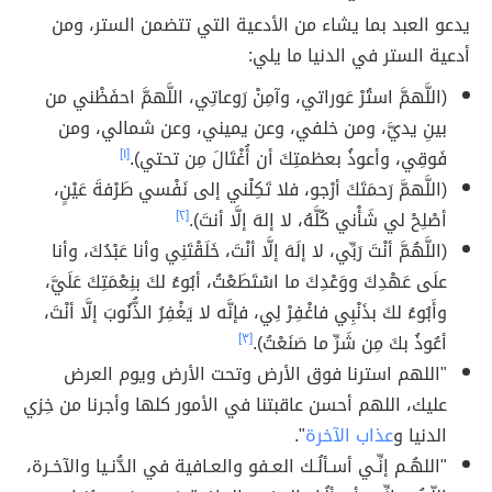
يدعو العبد بما يشاء من الأدعية التي تتضمن الستر، ومن
أدعية الستر في الدنيا ما يلي:
(اللَّهمَّ استُرْ عَوراتي، وآمِنْ رَوعاتِي، اللَّهمَّ احفَظْني من
بينِ يديَّ، ومن خلفي، وعن يميني، وعن شمالي، ومن
فَوقِي، وأعوذُ بعظمتِكَ أن أُغْتَالَ مِن تحتي).
[١]
(اللَّهمَّ رَحمَتَكَ أرْجو، فلا تَكِلْني إلى نَفْسي طَرْفةَ عَيْنٍ،
أصْلِحْ لي شَأْني كُلَّهُ، لا إلهَ إلَّا أنتَ).
[٢]
(اللَّهُمَّ أنْتَ رَبِّي، لا إلَهَ إلَّا أنْتَ، خَلَقْتَنِي وأنا عَبْدُكَ، وأنا
علَى عَهْدِكَ ووَعْدِكَ ما اسْتَطَعْتُ، أبُوءُ لكَ بنِعْمَتِكَ عَلَيَّ،
وأَبُوءُ لكَ بذَنْبِي فاغْفِرْ لِي، فإنَّه لا يَغْفِرُ الذُّنُوبَ إلَّا أنْتَ،
أعُوذُ بكَ مِن شَرِّ ما صَنَعْتُ).
[٣]
"اللهم استرنا فوق الأرض وتحت الأرض ويوم العرض
عليك، اللهم أحسن عاقبتنا في الأمور كلها وأجرنا من خِزي
الدنيا و
عذاب الآخرة
".
"اللهُـم إنِّـي أسـألُـك العـفو والعـافية في الدُّنـيا والآخـرة،