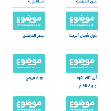
على الخريطة
سنغافورة
دول شمال أمريكا
عصر الفايكنج
أين تقع شبه
دولة فيجي
جزيرة القرم