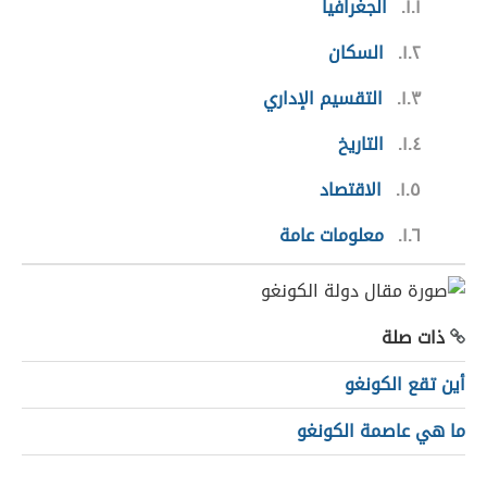
١.١
الجغرافيا
١.٢
السكان
١.٣
التقسيم الإداري
١.٤
التاريخ
١.٥
الاقتصاد
١.٦
معلومات عامة
ذات صلة
أين تقع الكونغو
ما هي عاصمة الكونغو