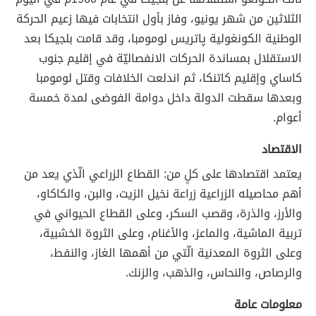
الثلاثين من شهر يونيو، وفاز بأول انتخابات فيها زعيم الحركة
الوطنية الكونغولية پاتريس لومومبا، وقد قامت بلجيكا بعد
الاستقلال بمساندة الحركات الانفصاليّة في إقليم جنوب
كاساي وإقليم كاتنكا، ثم اندلعت الخلافات وقتل لومومبا
وبعدها سقطت الدولة داخل دوامة الفوضى لمدة خمسة
أعوام.
الاقتصاد
يعتمد اقتصادها على كلٍ من: القطاع الزراعي الّذي يعد من
أهم محاصيله الزراعية زراعة نخيل الزيت، والبن، والكاكاو،
والأرز، والذرة، وقصب السكر، وعلى القطاع الحيواني في
تربية الماشية، والماعز، والأغنام، وعلى الثروة الخشبية،
وعلى الثروة المعدنية الّتي من أهمها الغاز، والنفط،
والرصاص، والنحاس، والذهب، والزنك.
معلومات عامة