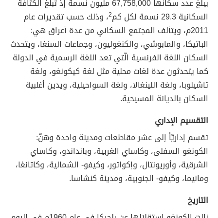
يبلغ عدد سكانها 67,758,000 مليون نسمة إذ تبلغ الكثافة
السكانية 29.3 نسمة لكل كم
2
، وذلك حسب تقديرات عام
2011م، ويتألف المجتمع السكاني من عدة أعراق هي:
الباتيكا، والمابوشي، والكنغوليون، وجماعات السنغا، ويتحدث
السكان اللغة الفرنسية الّتي تعد اللغة الرسمية في الدولة
كما يتحدثون عدة لغات محلية مثل لغة كيكونغو، ولغة
تاشيلوبا، ولغة اللينغالا، ولغة السواحيلية، ويدين أغلبية
السكان بالديانة المسيحية.
التقسيم الإداري
تقسم إداريّاً إلى عشر مقاطعات ومدينة واحدة وهنّ:
الكونغو السفلى، وكاساي الغربية، وبانداندو، وكاساي
الشرقية، وأوريونتال، وإكواتور، وكيفو- الشمالية، وكاتانغا،
ومانيما، وكيفو- الجنوبية، ومدينة كنشاسا.
التاريخ
نالت الكونغو استقلالها عن بلجيكا في عام 1960م في اليوم