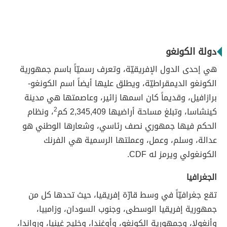
دولة الكونغو
هي إحدى الدول الإفريقيّة، وتعرف رسميّاً باسم جمهورية
الكونغو الديمقراطيّة، ويطلق عليها أيضاً اسم الكونغو-
برازافيل، وقديماً كان اسمها زائير، وعاصمتها هي مدينة
كينشاسا، وتبلغ مساحة أراضيها 2,345,409 كم
2
، ونظام
الحكم فيها جمهوري نصف رئاسي، وشعارها الوطني هو
عدالة، وسلم، وعمل، وعملتها الرسمية هي الفرنك
الكونغولي ويرمز له CDF.
الجغرافيا
تقع جغرافيّاً في وسط قارّة إفريقيا، حيث تحدها كل من
جمهورية إفريقيا الوسطى، وجنوب السودان، وزامبيا،
وأنغولا، وجمهورية الكونغو، وأوغندا، وخليج غينيا، ورواندا،