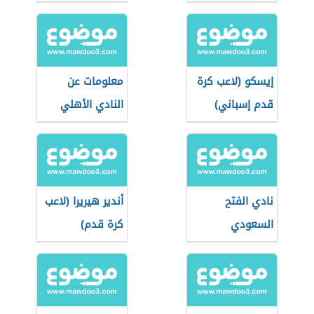
مصري)
إيسكو (لاعب كرة
معلومات عن
قدم إسباني)
النادي الأهلي
نادي الفتح
أندير هيريرا (لاعب
السعودي
كرة قدم)