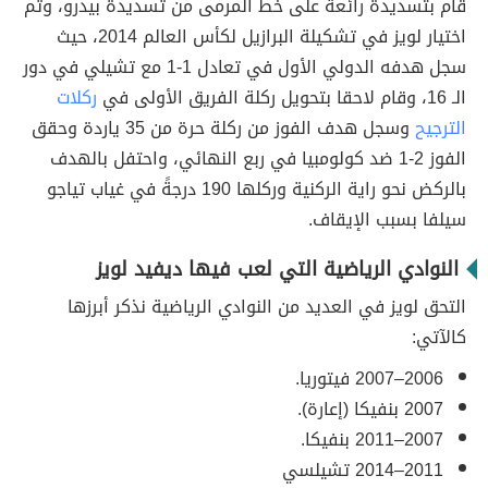
قام بتسديدة رائعة على خط المرمى من تسديدة بيدرو، وتم
اختيار لويز في تشكيلة البرازيل لكأس العالم 2014، حيث
سجل هدفه الدولي الأول في تعادل 1-1 مع تشيلي في دور
الـ 16، وقام لاحقا بتحويل ركلة الفريق الأولى في
ركلات
الترجيح
وسجل هدف الفوز من ركلة حرة من 35 ياردة وحقق
الفوز 2-1 ضد كولومبيا في ربع النهائي، واحتفل بالهدف
بالركض نحو راية الركنية وركلها 190 درجةً في غياب تياجو
سيلفا بسبب الإيقاف.
النوادي الرياضية التي لعب فيها ديفيد لويز
التحق لويز في العديد من النوادي الرياضية نذكر أبرزها
كالآتي:
2006–2007 فيتوريا.
2007
بنفيكا (إعارة).
2007–2011
بنفيكا.
2011–2014
تشيلسي