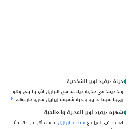
حياة ديفيد لويز الشخصية
وُلد ديفد في مدينة دياديما في البرازيل لأب برازيلي وهو
ريجينا سيليا مارينو ولديه شقيقة إيزابيل موريو مارينهو.
[٢]
شهرة د
يفيد لويز
المحلية والعالمية
لعب ديفيد لويز مع
منتخب البرازيل
وعمره أقل من 20 عامًا