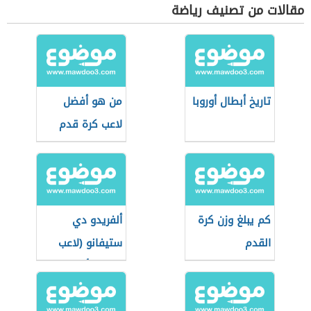
مقالات من تصنيف رياضة
تاريخ أبطال أوروبا
من هو أفضل
لاعب كرة قدم
في العالم
كم يبلغ وزن كرة
ألفريدو دي
القدم
ستيفانو (لاعب
ومدرب أرجنتيني)