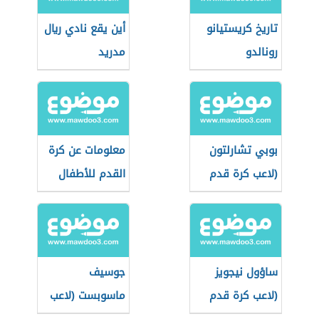
تاريخ كريستيانو
أين يقع نادي ريال
رونالدو
مدريد
بوبي تشارلتون
معلومات عن كرة
(لاعب كرة قدم
القدم للأطفال
إنجلتري)
ساؤول نيجويز
جوسيف
(لاعب كرة قدم
ماسوبست (لاعب