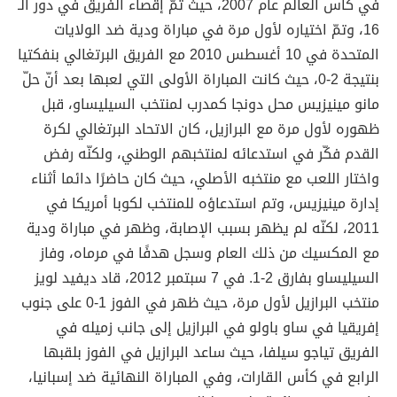
في كأس العالم عام 2007، حيث تمّ إقصاء الفريق في دور الـ
16، وتمّ اختياره لأول مرة في مباراة ودية ضد الولايات
المتحدة في 10 أغسطس 2010 مع الفريق البرتغالي بنفكتيا
بنتيجة 2-0، حيث كانت المباراة الأولى التي لعبها بعد أنّ حلّ
مانو مينيزيس محل دونجا كمدرب لمنتخب السيليساو، قبل
ظهوره لأول مرة مع البرازيل، كان الاتحاد البرتغالي لكرة
القدم فكّر في استدعائه لمنتخبهم الوطني، ولكنّه رفض
واختار اللعب مع منتخبه الأصلي، حيث كان حاضرًا دائما أثناء
إدارة مينيزيس، وتم استدعاؤه للمنتخب لكوبا أمريكا في
2011، لكنّه لم يظهر بسبب الإصابة، وظهر في مباراة ودية
مع المكسيك من ذلك العام وسجل هدفًا في مرماه، وفاز
السيليساو بفارق 2-1. في 7 سبتمبر 2012، قاد ديفيد لويز
منتخب البرازيل لأول مرة، حيث ظهر في الفوز 1-0 على جنوب
إفريقيا في ساو باولو في البرازيل إلى جانب زميله في
الفريق تياجو سيلفا، حيث ساعد البرازيل في الفوز بلقبها
الرابع في كأس القارات، وفي المباراة النهائية ضد إسبانيا،