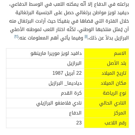
براعته في الدفاع إلا أنّه يمكنه اللعب في الوسط الدفاعي،
ديفيد لويز مواطن برتغالي حصل على الجنسية البرتغالية
خلال الفترة التي قضاها في بنفيكا حيث أرادت البرتغال منه
أن يُمثل منتخبها الوطني، لكنّه اختار اللعب لموطنه الأصلي
البرازيل بدلاً عن ذلك،
[١]
وفيما يأتي أهم المعلومات عنه:
[٢]
الاسم
دافيد لويز موريرا مارينهو
بلد الأصل
البرازيل
تاريخ الميلاد
22 أبريل 1987
مكان الميلاد
دياديما_ البرازيل
نوع الرياضة
كرة القدم
النادي الحالي
نادي فلامنغو البرازيلي
المركز
الدفاع
رقم اللاعب
23