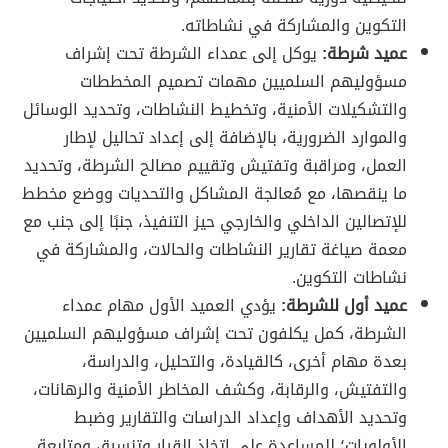
التكوين والمشاركة في نشاطاته.
عميد شرطة:
يوكل إلى عمداء الشرطة تحت إشراف
مسؤوليهم السلميين مهمات تصميم المخططات
والتشكيلات الأمنية، وتخطيط النشاطات، وتحديد الوسائل
والموارد الضرورية، بالإضافة إلى إعداد تحاليل لإطار
العمل، ومراقبة وتفتيش وتقييم مصالح الشرطة، وتحديد
ما ينقصها، مع مُعالجة المشاكل والتحديات ووضع مخطط
للإتصالين الداخلي والخارجي حيز التنفيذ، جنبًا إلى جنب مع
معمة صياغة تقارير النشاطات والحالات، والمشاركة في
نشاطات التكوين.
عميد أول للشرطة:
يؤدي العميد الأول مهام عمداء
الشرطة، كمل يكلفون تحت إشراف مسؤوليهم السلميين
بعدة مهام أخرى، كالقيادة، والتحليل، والدراسة،
والتفتيش، والرقابة، وكشف المخاطر الأمنية والرهانات،
وتحديد الأهداف وإعداد الدراسات والتقارير وضبط
الأولويات؛ للمساعدة على اتخاذ القرار وتنسيق ومتابعة