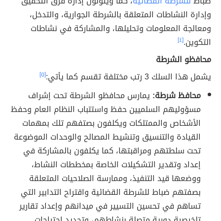
ضباط
للشرطة القضائية
، كما ويتولون إدارة فرق التحقيق
وإدارة النشاطات المتعلقة بالشرطة الجوارية، والتدخل،
ومعالجة المعلومات وتحليلها، والمشاركة في نشاطات
التكوين.
[٤]
محافظو الشرطة
يشمل هذا السلك 3 رتب مختلفة تقسم كما يأتي:
[٥]
محافظ شرطة:
يمارس محافظو الشرطة تحت إشراف
مسؤوليهم السلميين حفظ واستتباب النظام العام وحفظ
الأشخاص والممتلكات ويكلفون بصتفهم تلك بمهمات
القيادة والتنسيق وتنشيط المصالح والوحدات الموضوعة
تحت سلطتهم ومراقبتها، كما يكلفون بالمشاركة في
إعداد وتقدير التشكيلات الخاصة بمخططات النشاط،
ووضعها قيد التنفيذ، وممارسة الصلاحيات المتعلقة
بصفتهم ضباط للشرطة القضائية واقتراح التدابير التي
تساهم في تحسين التسيير في ميدانهم وإعداد تقارير
تلخيصية دورية متصلة بنشاطهم، وتحديد احتياجات