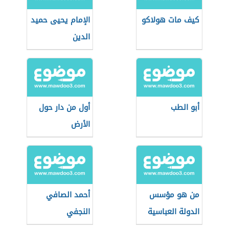
كيف مات هولاكو
الإمام يحيى حميد
الدين
أبو الطب
أول من دار حول
الأرض
من هو مؤسس
أحمد الصافي
الدولة العباسية
النجفي