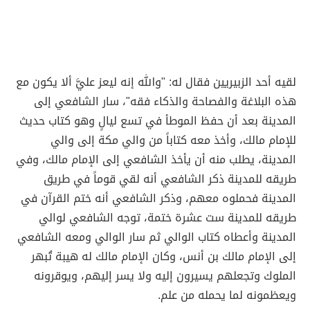
لقيه أحد الزبيريين فقال له: "والله إنه ليعز عليَّ ألا يكون مع
هذه البلاغة والفصاحة والذكاء فقه"، سار الشافعي إلى
المدينة بعد أن حفظ الموطأ في تسع ليالٍ وهو كتاب حديث
للإمام مالك، وأخذ معه كتاباً من والي مكة إلى والي
المدينة، يطلب منه أن يأخذ الشافعي إلى الإمام مالك، وفي
طريقه للمدينة ذكر الشافعي أنه لقي قوماً في طريق
المدينة فحملوه معهم، وذكر الشافعي أنه ختم القرآن في
طريقه للمدينة ست عشرة ختمة، توجه الشافعي لوالي
المدينة وأعطاه كتاب الوالي ثم سار الوالي ومعه الشافعي
إلى الإمام مالك بن أنس، وكان الإمام مالك له هيبة تُبهر
الملوك وتجعلهم يسيرون إليه ولا يسر إليهم، ويوقرونه
ويعظمونه لما يحمله من علم.