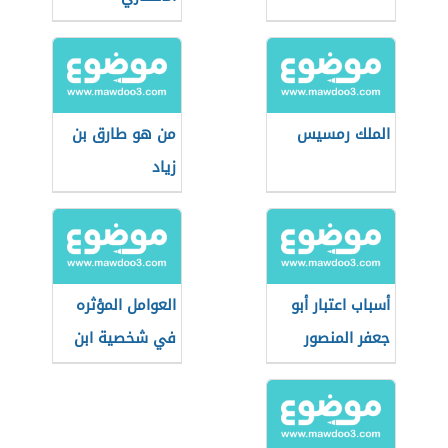
الملك رمسيس
من هو طارق بن
زياد
أسباب اعتبار أبو
العوامل المؤثره
جعفر المنصور
في شخصية ابن
المؤسس
الرومي
الحقيقي للدولة
العباسية