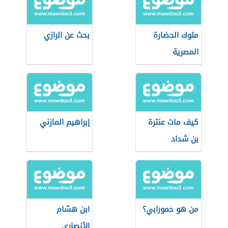
ملوك الحضارة
بحث عن الرازي
المصرية
كيف مات عنترة
إبراهيم المازني
بن شداد
من هو حمورابي؟
ابن هشام
الأنصاري