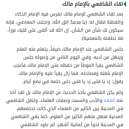
لقاء الشافعي بالإمام مالك
بعد لقاء الشافعي للإمام مالك تفرس فيه الإمام الذكاء
والفطنة فقال له: (يا محمدٌ اتق الله، واجتنب المعاصي، فإنه
سيكون لك شأن من الشأن، إن الله قد ألقى على قلبك نوراً،
فلا تطفئه بالمعصية).
جلس الشافعي عند الإمام مالك ضيفاً، يتعلم منه العلم
وينهل من أدبه، وفي اليوم التالي من وصوله جلس
الشافعي يقرأ الموطأ من حفظه على الإمام مالك فأعجب
الإمام بلغته وفصاحته، فما زال يقرأ عليه والإمام مالك
يقول: زد يا فتى زد يا فتى حتى ختمه في بضع أيام.
ولم يكن الشافعي بأخذ الحديث عن الإمام مالك بل لقد أخذ
عنه
الفقه
والأدب والسمت وصفات العلماء، وتنقل الشافعي
في المدينة بين الكثير من العلماء الذي كانت تحتضنهم
المدنية فنهل منهم الكثير من العلوم، كما بقي الشافعي
في المدينة نحواً من ثمانية أشهر، ثم عاود الشافعي