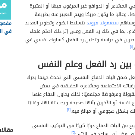
ي المشاعر أو الدوافع غير المرغوب فيها أو المثيرة
، وغالبا ما يكون مربكا ويتم التعبير عنه بطريقة
 وساهم
سيغموند فرويد
بتسليط الضوء وتطوير العديد
مفهو
فاع، بما في ذلك رد الفعل وعلى إثر ذلك اهتم علماء
في ال
صرين في دراسة وتحليل رد الفعل كسلوك نفسي في
.
[١]
 بين رد الفعل وعلم النفس
عل ضمن آليات الدفاع النفسي التي تحدث حينما يدرك
رغباته الاجتماعية ومشاعره الحقيقية في بعض
مقبولة ومرفوضة مجتمعيًا؛ لذلك يحاول الدفاع عنها
ع نفسه أو الآخرين بأنها صحيحة ويجب تقبلها، وغالبًا
ذلك بشكل هجومي أو مبالغ فيه.
[٢]
ع من آليات الدفاع دورًا كبيرًا في التركيب النفسي
مقالا
نه يمكن أن يساعد في الآتي:
[٢]