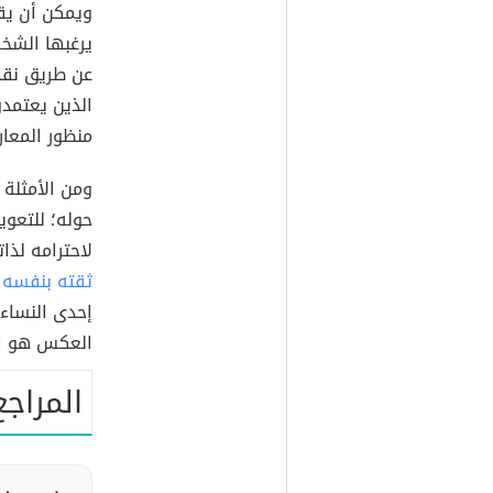
ويمكن أن يقا
يرغبها الشخ
عن طريق نقده
الذين يعتمدو
منظور المعارض
ومن الأمثلة 
حوله؛ للتعو
لاحترامه لذا
ثقته بنفسه
و
إحدى النساء 
العكس هو ا
المراجع