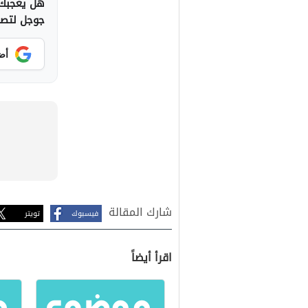
هل يعجبك 
جوجل لتصلك
أض
شارك المقالة
فيسبوك
تويتر
اقرأ أيضاً