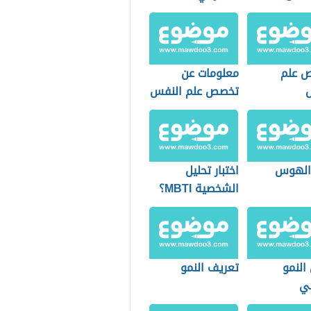
 علم
معلومات عن
تخصص علم النفس
 الهوس
اختبار تحليل
الشخصية MBTI؟
النمو
تعريف النمو
ي