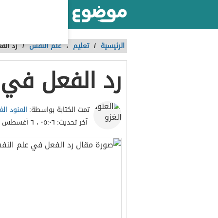
أكبر موقع عربي بالعالم
الرئيسية
/
تعليم
،
علم النفس
/
رد الف
رد الفعل في 
العنود الغ
تمت الكتابة بواسطة:
آخر تحديث:
٠٥:٠٦ ، ٦ أغسطس ٢٠٢٣