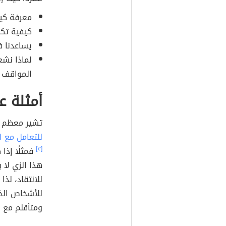
معرفة كيف
كيفية تكو
يساعدنا ف
لماذا نشع
المواقف 
أمثلة ع
تشير معظم ا
للتعامل مع ال
[٣]
فمثلًا إذا
هذا الزي لا 
للانتقاد، لذ
للأشخاص الذ
ومتأقلم مع 