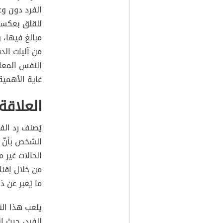
الفرد دون وع
للقلق بعكسها
مبالغ فيها،
من آليات الد
النفس المعا
غاية الأهمية
العلاقة
يُصنف رد الف
الشخص بأنّ 
الحالات غير 
من خلال إقنا
ما يُعبر عن 
يلعب هذا النو
للفرد، حيث إ