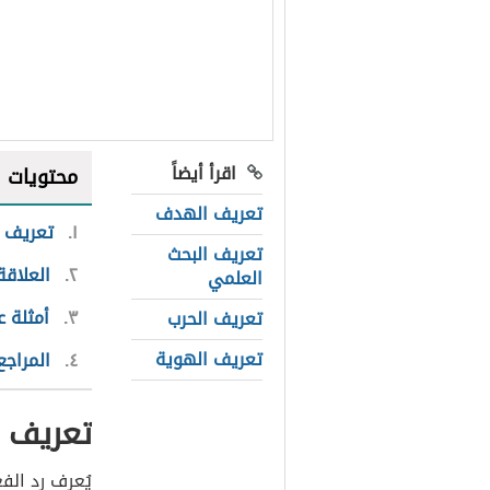
اقرأ أيضاً
محتويات
تعريف الهدف
١
تعريف ر
تعريف البحث
٢
العلاقة
العلمي
٣
أمثلة 
تعريف الحرب
تعريف الهوية
٤
المراجع
تعريف 
يُعرف رد الف