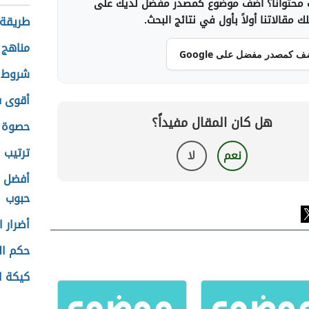
محتوانا؟ أضف موضوع كمصدر مفضل لديك على
 مقالاتنا أولاً بأول في نتائج البحث.
طريقة 
مناهج 
ف كمصدر مفضل على Google
شروط ز
أقوى ف
هل كان المقال مفيداً؟
حصوة ا
ترتيب 
نعم
لا
أفضل ط
حبوب
أضرار 
حكم ال
كيكة ا