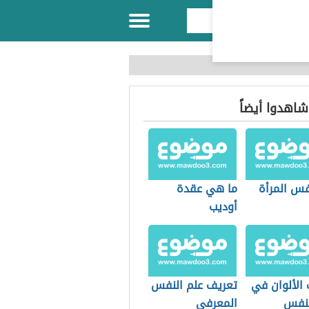
 شاهدوا أيضاً
فس المرأة
ما هي عقدة
أوديب
 الألوان في
تعريف علم النفس
لنفس
المعرفي