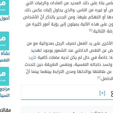
س بناءً على ذلك العديد من العادات والرغبات التي
ص أو غيره من الناس، والذي يحاول إثبات عكس ذلك
ا أو التهكم عليها، ومن الجدير بالذكر أنّ الأشخاص
أصول 
ن على هذه الآلية يميلون إلى رؤية أمور كثيرة من
ة الثنائية.
[٥]
الأخرى على رد الفعل تصرف الرجل بعدوانية مع من
يض عن النقص الداخلي عند الشعور بوجود تهديد
نشأة 
ته؛ خاصةً في حال لم يكن لديه عضلات كافية
لتزيد
النفس
تسد حاجاته النفسية، وبنفس الطريقة حين تتحدث
عن علاقتها بوالدتها ومدى الترابط بينهما بينما أنّ
لحاصل.
[٢]
مراجع
السيك
مقالا