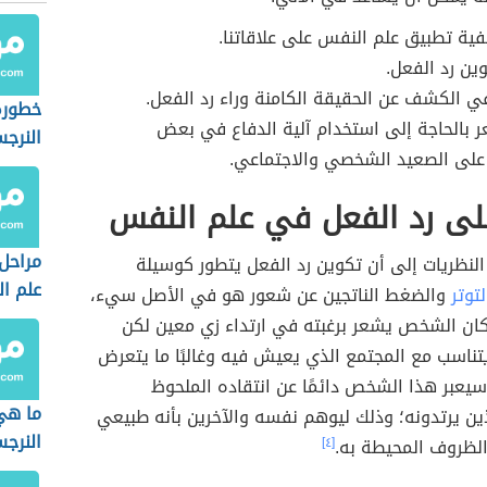
ية تطبيق علم النفس على علاقاتنا.
ين رد الفعل.
ي الكشف عن الحقيقة الكامنة وراء رد الفعل.
خطورة
ر بالحاجة إلى استخدام آلية الدفاع في بعض
النرج
على الصعيد الشخصي والاجتماعي.
لى رد الفعل في علم النفس
مراحل
لنظريات إلى أن تكوين رد الفعل يتطور كوسيلة
علم ا
توتر
والضغط الناتجين عن شعور هو في الأصل سيء،
 كان الشخص يشعر برغبته في ارتداء زي معين لكن
يتناسب مع المجتمع الذي يعيش فيه وغالبًا ما يتعرض
ا سيعبر هذا الشخص دائمًا عن انتقاده الملحوظ
ما هي
ين يرتدونه؛ وذلك ليوهم نفسه والآخرين بأنه طبيعي
النرج
الظروف المحيطة به.
[٤]