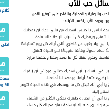
سائل حب للأب
كلام 
لحب والرعاية والحماية والقادر على توفير الأمن
ون وجود الأب ينكسر الأبناء:
جة أيامي يا حبيبي أهديك من قلبي دعاءً أن يعطيك
 تتمنى ويعطيك كل أسباب الراحة والسعادة.
ا أبي ولا يغيب عن خاطري أنني أراك كل يوم تستيقظُ
احلى 
لًا معك معولًا وفأسًا متوجهًا نحو الحياة لتشق
قاسية وتخرج منها كل ما يسد رمقنا ويكفينا مرارة
ب في رأسك يا أبي أهديك دعائي ورجائي أن يُبقيكَ
ا يضيء عتمة أيامنا ويمهد لنا أحلامنا.
صفات 
 يا أبي أنك تبذل كل ما بوسعك في هذه الحياة لتوفر
القلوب
نحتاج إليه.
يا أبي أن انحناءة ظهرك تحكي الكثير من الشقاء
يه ولا نرى منه إلا ابتسامة تعلو محياك كل مساء.