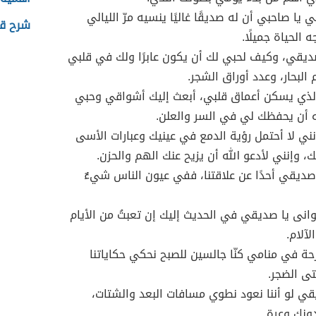
بي يا صاحبي أن له صديقًا غاليًا ينسيه مرّ الليالي
شرح قص
 الحياة جميلًا.
ديقي، وكيف لحبي لك أن يكون عابرًا ولك في قلبي
البحار، وعدد أوراق الشجر.
ذي يسكن أعماق قلبي، أبعث إليك أشواقي وحبي
ه أن يحفظك لي في السر والعلن.
ي لا أحتمل رؤية الدمع في عينيك وعبارات الأسى
، وإنني لأدعو الله أن يزيح عنك الهم والحزن.
ا صديقي أحدًا عن علاقتنا، ففي عيون الناس شيءٌ
توانى يا صديقي في الحديث إليك إن تعبتُ من الأيام
لآلام.
ارحة في منامي كنّا جالسين للصبح نحكي حكاياتنا
ى الضجر.
يقي لو أننا نعود نطوي مسافات البعد والشتات،
دونك وعرة.