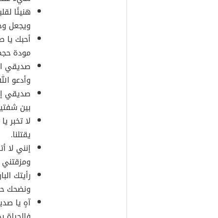
هنيئًا لقل
ويجعل وجه
أحبك يا ص
مودة حجم 
صديقي ال
وأدعو الل
صديقي إنن
بين شفتيك
لا تخبر ي
يقتلنا.
إنني لا أ
ومزقتني ا
رأيتك الب
ونضحك حت
آهٍ يا صد
فالحياة ب