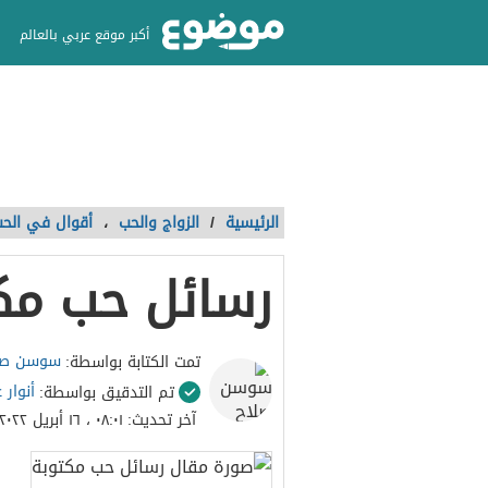
أكبر موقع عربي بالعالم
الرئيسية
/
الزواج والحب
،
أقوال في الح
رسائل حب مك
سوسن صلا
تمت الكتابة بواسطة:
أنوار 
تم التدقيق بواسطة:
آخر تحديث:
٠٨:٠١ ، ١٦ أبريل ٢٠٢٢