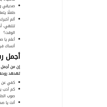
صديقي وأ
طفلًا يتع
ألم أخبرك 
تنتهي، أخ
الوقت؟
أعلم يا ص
أنساك في
أجمل ر
إن من أجمل ر
تهدهد روحها
كفي عن ال
كم أحب ي
صوب الطفو
أنت يا صد