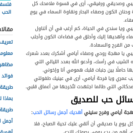
بيبي وصديقي ورفيقي، أرى في قسوة ملامحك كل
فلسفة
 وحنان الكون وصفاء البحار ونقاوة السماء في يومٍ
الحب
فاء.
يبي ويا سندي في الحياة، كم أرغب في أن أتناول
مقالا
اء وأهديها إليك وأحلق في فضاءات الكون وأجلب
تعريف 
من الفرح والسعادة.
بيبي يا مهجة روحي وصفاء أيامي أشكرك بعدد شعرك
معلومات
 الشيب في رأسك، وأدعو الله بعدد الليالي التي
مظاهر 
 حاملًا بين جنبات قلبك همومي أنا وإخوني.
فوائد 
يب عمري ويا فرحة أيامي، أرى في عينيك طفولتي
ضحكاتي التي طالما اجتهدت لتُخرجها من أعماق قلبي.
طريقة إ
سائل حب للصديق
بماذا ل
طريقة 
هجة أيامي وفرح سنيني
أهديك أجمل رسائل الحب
:
أجمل ا
ل يومٍ يا صديقي أن ألقي عليك تحية الصباح، فلا
 أهم من بدء يومي بصوتك الندي.
أهمية ا