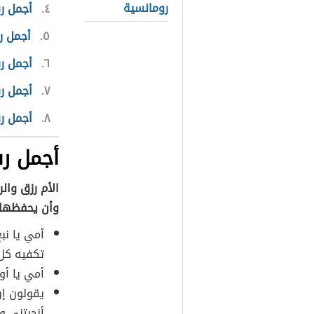
رومانسية
٤
أجمل ر
٥
أجمل ر
٦
أجمل ر
٧
أجمل ر
٨
أجمل ر
أجمل رس
الأم رزق وال
وأن يحفظها 
أمي يا نبع
تكفيه كل 
أمي يا أو
يقولون إنّ
أنجبتني و