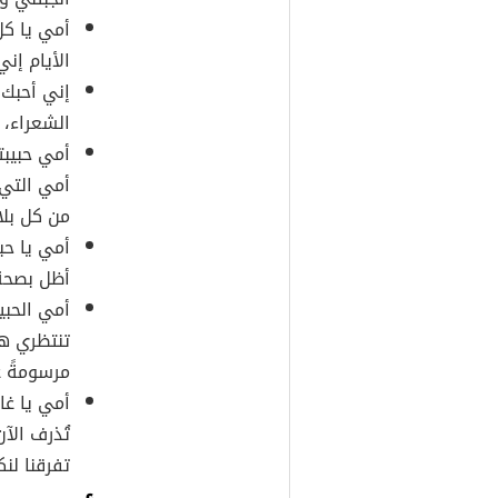
أمي
يا كل
الأيام إني
إني أحبك 
الشعراء، 
أمي حبيب
أمي التي 
من كل بلا
أمي يا حب
أظل بصحة 
أمي الحبي
تنتظري هذ
مرسومةً 
أمي يا غا
تُذرف الآ
تفرقنا لنك