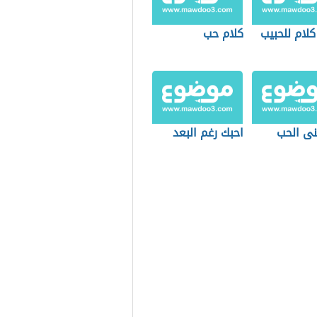
لام للحبيب
كلام حب
نى الحب
احبك رغم البعد