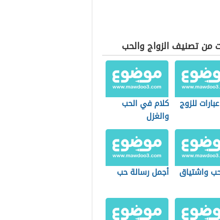
ت من تصنيف الزواج والحب
بارات للزوج
كلام في الحب
والغزل
حب واشتياق
أجمل رسالة حب