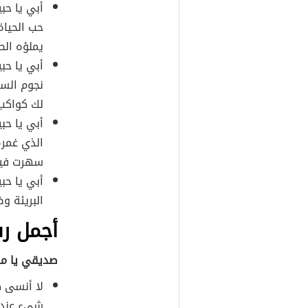
أبي يا ح
حب الحياة
يملؤه الص
أبي يا حب
نجوم السم
لك كواكب 
أبي يا ح
الذي غمره
سهرت فيها
أبي يا حب
البريئة و
أجمل ر
صديقي يا م
لا أنسى ك
شيء عندي