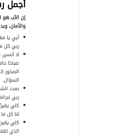
أجمل ر
إن الأب هو ا
والأمان، وبد
أبي يا مه
ربي كل ما
لا أنسى ي
صباحًا حام
الصخور ال
السؤال.
بعدد الشي
ربي نبراسً
كلي يقينٌ
لنا كل ما 
كلي يقين 
الذي تقاس