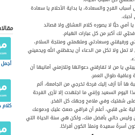
 أسباب الفرح والسعادة، يا بداية الأحلام يا سعادة
 أحبك.
يا أمي حبًّا لا يصوره كلام العشاق ولا قصائد
مقالا
فحبّي لك أكبر من كل عبارات الهيام.
تي ورفيقتي وسعادتي وملهمتي ومنتجة السلام،
لا تمل ولا تكل من الدعاء أن يحفظني الله ويحميني
ء.
أجمل ع
يبتي يا من لا تفارقني دعواتها وتلازمني أمانيها أن
وعافية طوال العمر.
بة ها أنا أزف إليك فرحة تخرجي من الجامعة، ألم
ا اليوم السعيد وإنني ما اجتهدت إلا لأرى الفرحة
على شفتيك وفي ملامح وجهك كل الفخر.
كلام 
لية على قلبي، أعلم أن فراقي صعبٌ عليكِ ودموعك
ن وليس حالي بأفضل منك، ولكن هي سنة الحياة التي
ون أسرةً سعيدة ونملأ الكون أفراحًا.