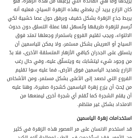
يريدها وما هي الفائدة التي يرغبها من هذه الزهرة، فلو
كان الزارع يريد أن يغطي بهذه الزهرة السياج، فعليه أنه
يربط جذع الزهرة بشكل خفيف وبرفق حول عصا خشبية لكي
تُرسم للزهرة طريقها وتُسهل لها عملة التسلق دون حدوث
الالتواء، ويجب تقليم الفروع باستمرار وجعلها تمتد فوق
السياج أو العريش بشكل مستمر، ولا يمكن للياسمين أن
يتسلق على الجدران كباقي الأزهار المتسلقة الأخرى، فلا بدّ
من وجود شيء ليتشابك به ويتسلّق عليه، وفي حال رغب
الزارع بتمديد الياسمين فوق الأرض، فما عليه سوا تقليم
الفروع التي تصعد إلى الأعلى بشكل مستمر، ومن الأشخاص
من يُحبّ أن يزرع زهرة الياسمين كشجرة صغيرة، وهنا عليه
أن يقلم الشجرة كما تُقلم أي شجرة أخرى ليمنعها من
الامتداد بشكل غير منتظم.
استخدامات زهرة الياسمين
قد استخدم الانسان على مر العصور هذه الزهرة في كثير
من الأمور، فقد استُخدمت في الطب لمعالجة آلام الكبد،