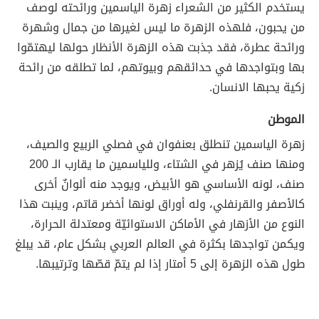
يستخدم الكثير من الشعراء زهرة الياسمين ورائحته لوصف
من يحبون، فلهذه الزهرة ما ليس لغيرها من جمال وشهرة
ورائحة عطرة، فقد جذبت هذه الزهرة الأنظار حولها ليهتمّوا
بها وبتواجدها في حدائقهم وبيوتهم، لما تطلقه من رائحة
زكية يحبها الانسان.
الموطن
زهرة الياسمين تنطلق بعنفوان في فصلي الربيع والصيف،
ومنها صنف يُزهر في الشتاء، وللياسمين ما يقارب الـ 200
صنف، لونه الأساسي هو الأبيض، ويوجد منه ألوانٌ أخرى
كالأصفر والقرنفلي، وله أوراق لونها أخضر قاتم، وينبت هذا
النوع من الأزهار في الأماكن الاستوائيّة ومعتدلة الحرارة،
ويكمن تواجدها بكثرة في العالم العربي بشكل عام، قد يبلغ
طول هذه الزهرة إلى 5 أمتار إذا لم يتمّ قصّها وترتيبها.