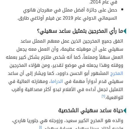
في عام 2014.
حصل على جائزة أفضل ممثل في مهرجان هانوي
السيمائي الدولي عام 2019 عن فيلم أوتاغي طارق.
ما رأي المخرجين بتمثيل ساعد سهيلي؟
اتفق جميع المخرجين الذين عمل معهم الممثل ساعد
سهيلي على أن موهبته عظيمة، وأن العمل معه يجعل
العمل سهلاً وممتعاً، كما أنه شخص ملتزم بشكل كبير بعمله
ووقته وهذا يجعله في موضع تقدير، ومن هؤلاء المخرجين
المخرج
المشهور أبو الحسن داوود، كما ويشار إلى أن ساعد
سهيلي قدم أدواراً مهمة في
الدراما
، ومهارته العالية في
التمثيل تجعل أداءه في الأفلام تبدو أكثر مصداقية وأقرب
للواقعية.
[٦]
حياة ساعد سهيلي الشخصية
والده هو المخرج الكبير سعيد، وزوجته هي جلوريا هاردي،
ولديه أختان سينا سهيلي وسارة سهيلي.
[١]