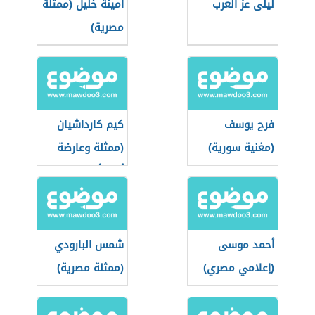
ليلى عز العرب
أمينة خليل (ممثلة
مصرية)
فرح يوسف
كيم كارداشيان
(مغنية سورية)
(ممثلة وعارضة
أزياء أمريكية)
أحمد موسى
شمس البارودي
(إعلامي مصري)
(ممثلة مصرية)