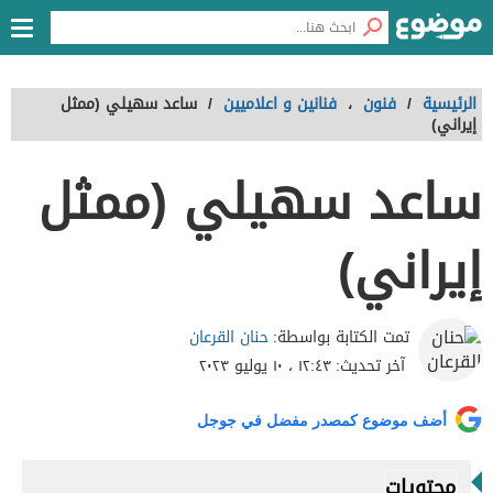
الرئيسية
/
فنون
،
فنانين و اعلاميين
/
ساعد سهيلي (ممثل
إيراني)
ساعد سهيلي (ممثل
إيراني)
حنان القرعان
تمت الكتابة بواسطة:
آخر تحديث:
١٢:٤٣ ، ١٠ يوليو ٢٠٢٣
أضف موضوع كمصدر مفضل في جوجل
محتويات