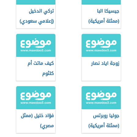
جيسيكا البا
تركي الدخيل
(ممثلة أمريكية)
(إعلامي سعودي)
زوجة اياد نصار
كيف ماتت أم
كلثوم
جوليا روبرتس
فؤاد خليل (ممثل
(ممثلة أمريكية)
مصري)