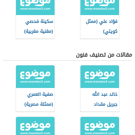
فؤاد علي (ممثل
سكينة فحصي
كويتي)
(مغنية مغربية)
مقالات من تصنيف فنون
خالد عبد الله
صفية العمري
جبريل مقداد
(ممثلة مصرية)
(مؤسس ومدير
قناة طيور الجنة)