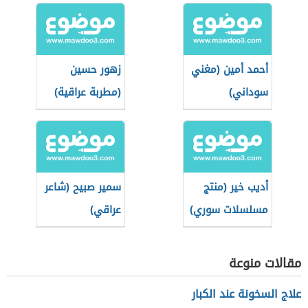
أحمد أمين (مغني
زهور حسين
سوداني)
(مطربة عراقية)
أديب خير (منتج
سمير صبيح (شاعر
مسلسلات سوري)
عراقي)
مقالات منوعة
علاج السخونة عند الكبار