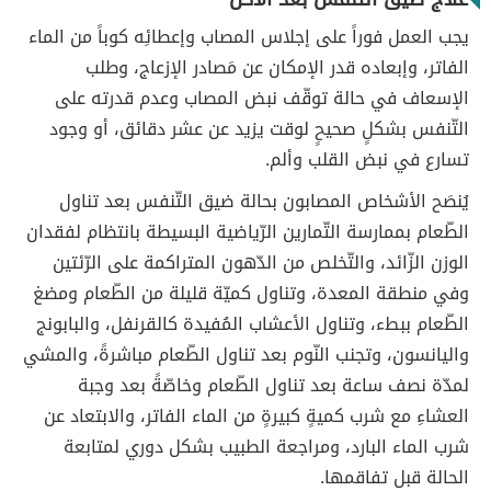
يجب العمل فوراً على إجلاس المصاب وإعطائِه كوباً من الماء
الفاتر، وإبعاده قدر الإمكان عن مَصادر الإزعاج، وطلب
الإسعاف في حالة توقّف نبض المصاب وعدم قدرته على
التّنفس بشكلٍ صحيحٍ لوقت يزيد عن عشر دقائق، أو وجود
تسارع في نبض القلب وألم.
يُنصَح الأشخاص المصابون بحالة ضيق التّنفس بعد تناول
الطّعام بممارسة التّمارين الرّياضية البسيطة بانتظام لفقدان
الوزن الزّائد، والتّخلص من الدّهون المتراكمة على الرّئتين
وفي منطقة المعدة، وتناول كميّة قليلة من الطّعام ومضغ
الطّعام ببطء، وتناول الأعشاب المُفيدة كالقرنفل، والبابونج
واليانسون، وتجنب النّوم بعد تناول الطّعام مباشرةً، والمشي
لمدّة نصف ساعة بعد تناول الطّعام وخاصّةً بعد وجبة
العشاءِ مع شرب كميةٍ كبيرةٍ من الماء الفاتر، والابتعاد عن
شرب الماء البارد، ومراجعة الطبيب بشكل دوري لمتابعة
الحالة قبل تفاقمها.