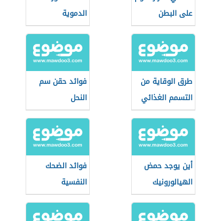
على البطن
الدموية
طرق الوقاية من
فوائد حقن سم
التسمم الغذائي
النحل
أين يوجد حمض
فوائد الضحك
الهيالورونيك
النفسية