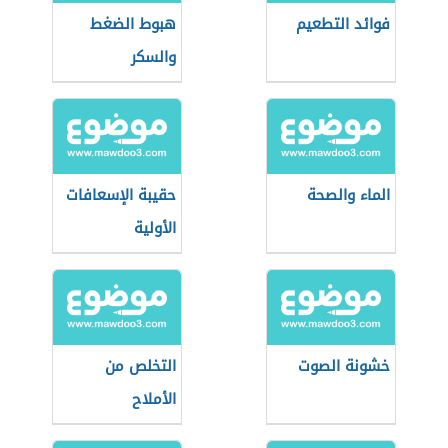
فوائد التطعيم
هبوط الضغط
والسكر
الماء والصحة
حقيبة الإسعافات
الأولية
خشونة الصوت
التخلص من
الأملاح