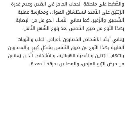
والضّغط على منطقةِ الحجاب الحاجز في الصّدر، وعدم قدرةِ
الرّئتين على التّمدد لاستنشاق الهواء، وممارسة عملية
الشّهيق والزّفير، كما تعاني النّساء الحوامل من الإصابة
بهذا النّوع من ضيق التّنفسِ بعد بلوغِ الشّهر الثّامن.
يُعاني أيضًا الأشخاص المُصابون بأمراض القلب والنّوبات
القلبية بهذا النّوع من ضيق التّنفس بشكلٍ كبيرٍ، والمصابون
بالتهاب الرّئتين والقَصبة الهوائية، والأشخاص الّذين يُعانون
من مرض الرّبو المزمن، والمصابين بحرقة المعدة.