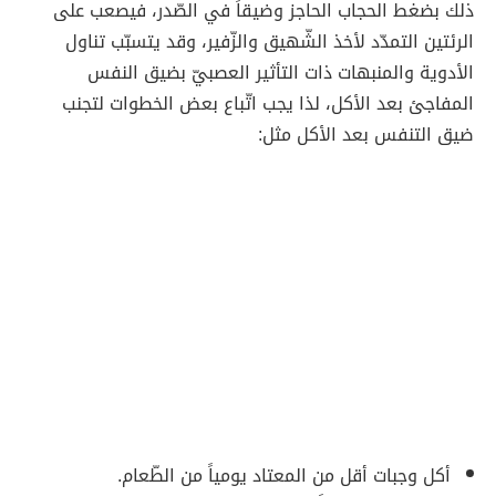
ذلك بضغط الحجاب الحاجز وضيقاً في الصّدر، فيصعب على
الرئتين التمدّد لأخذ الشّهيق والزّفير، وقد يتسبّب تناول
الأدوية والمنبهات ذات التأثير العصبيّ بضيق النفس
المفاجئ بعد الأكل، لذا يجب اتّباع بعض الخطوات لتجنب
ضيق التنفس بعد الأكل مثل:
أكل وجبات أقل من المعتاد يومياً من الطّعام.