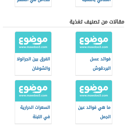
لعمري وطولي
التاسع
مقالات من تصنيف تغذية
فوائد عسل
الفرق بين الجرانولا
البردقوش
والشوفان
ما هي فوائد عين
السعرات الحرارية
الجمل
في اللبنة