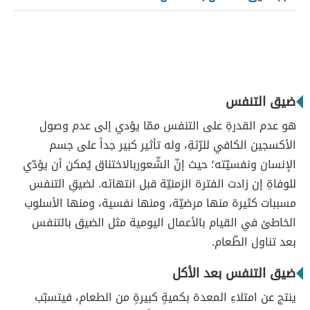
ضيق التنفس
هو عدم القدرةِ على التنفس ممّا يؤدي إلى عدم وصول
الأكسجين الكافي للرّئةِ، وله تأثير كبير جداً على جسم
الإنسان ونفسيّته؛ حيث إنّ الشّعوربالاختناق يُمكن أن يؤدّي
للوفاةِ إن زادت الفترة الزمنيّة قبل انتهائه. لضيقِ التنفس
مسببات كثيرة منها مرضيّة، ومنها نفسية، ومنها الأسلوب
الخاطئ في القيام بالأعمال اليومية مثل الضيق بالتنفس
بعد تناول الطّعام.
ضيق التنفس بعد الأكل
ينتج عن امتلاءِ المعدة بكميةٍ كبيرةٍ من الطعام، فيتسبّب