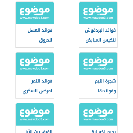
فوائد البردقوش
فوائد العسل
لتكيس المبايض
للحروق
شجرة النيم
فوائد التمر
وفوائدها
لمرضى السكري
رجيم لخسارة
الفرق بين الأرز