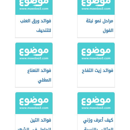
مراحل نمو نبتة
فوائد ورق العنب
الفول
للتنحيف
فوائد زيت التفاح
فوائد النعناع
المغلي
كيف أعرف وزني
فوائد التين
المثالي بالنسبة
للحامل في الشهر