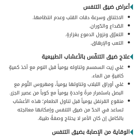
أعراض ضيق التنفس
الاختناق وسرعة دقات القلب وعدم انتظامها.
الصّداع والدّوران.
التعرّق ونزول الدموع بغزارةٍ.
التعب والإرهاق.
علاج ضيق التنفّس بالأعشاب الطبيعية
غلي زيت السمسم وتناوله يومياً قبل النوم مع أخذ كميةٍ
كافيةٍ من الماء.
غلي أوراق اللبلاب وتناولها يومياً، ومهروس الثّوم مع
البصل باستمرار مرةً واحدةٍ يومياً مع كوباً من عصير الجزر.
منقوع القرنفل يومياً قبل تناول الطعام؛ هذه الأعشاب
تساعد في الحدّ من ضيق التنفس وإمكانها معالجته
بالكامل إن كان الأمر لا يحتاج وصفةً طبية.
الوقاية من الإصابة بضيق التنفس