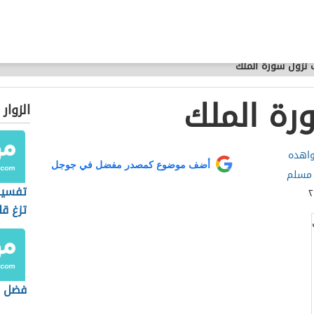
نزول سورة الملك
رة الملك
الزوار
واهده
أضف موضوع كمصدر مفضل في جوجل
 مسلم
تفسير 
تزغ قل
هديتنا
فضل س