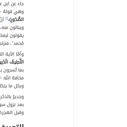
جاء عن ابن ع
وهي قولهُ -
الصُّدُورِ)،
[١]
أنّ
وينالون منه، 
يقولون لبعض
مُحمد"، فنزلت
وأمَّا الآية
اللَّطِيفُ الْخَبِي
بما تُسرون به
مخافة الله -ت
وبكل ما يتكل
وجديرٌ بالذك
بعد نزول سور
وقبل الهجرة؛