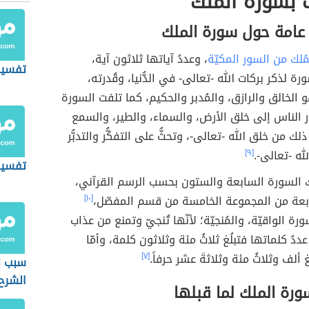
 بسورة الملك
عامة حول سورة الملك
لمُلك من السور المكيّة
، وعددُ آياتها ثلاثون آية،
تفسير
 لذكر بركات الله -تعالى- في الدُّنيا، وقُدرته،
الخالق والرازق، والمُدبر والحكيم، كما تلفت السورة
ر الناس إلى خلق الأرض، والسماء، والطير، والسمع
ذلك من خلق الله -تعالى-، وتحثُّ على التفكُّر والتدبُّر
ه -تعالى-.
[٩]
تفسير
 السورة السابعة والستون بحسب الرسم القرآني،
ابعة من المجموعة الخامسة من قسم المفصّل،
[١٠]
رة الواقيّة، والمُنجيّة؛ لأنّها تُنجيّ وتمنع من عذاب
عددُ كلماتها فتبلُغ ثلاثُ مئة وثلاثون كلمة، وأمّا
غ ألف وثلاثُ مئة وثلاثةَ عشر حرفاً.
[٧]
سبب ن
الشرح
رة الملك لما قبلها