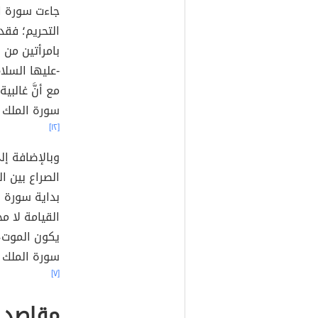
جاءت سورة ال
التحريم؛ فقد 
بامرأتين من ز
-عليها السلا
مع أنَّ غالبية
سورة الملك 
[١٢]
وبالإضافة إل
الصراع بين ال
بداية سورة ا
القيامة لا م
يكون الموت، 
سورة الملك ب
[٧]
مقاصد 