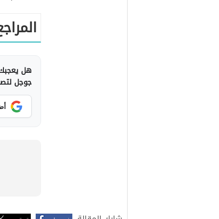
المراجع
هل يعجبك 
جوجل لتصلك
أض
شارك المقالة