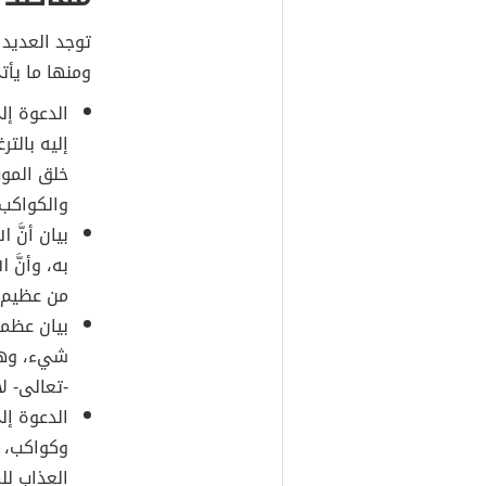
توجد العديد 
ومنها ما يأت
الدعوة إلى
إليه بالت
خلق الموت
والكواكب.
بيان أنَّ 
به، وأنَّ
من عظيم 
بيان عظمة
شيء، وهو 
-تعالى- ل
الدعوة إل
وكواكب، و
العذاب للم