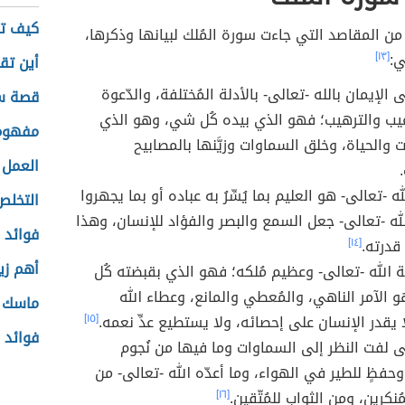
كيف ت
من المقاصد التي جاءت سورة المُلك لبيانها وذكرها،
ي:
[١٣]
أين تق
 الإيمان بالله -تعالى- بالأدلة المُختلفة، والدّعوة
قصة سو
رغيب والترهيب؛ فهو الذي بيده كُل شي، وهو الذي
مفهوم 
 والحياة، وخلق السماوات وزيَّنها بالمصابيح
العمل 
الله -تعالى- هو العليم بما يُسِّرُ به عباده أو بما يجهروا
التخلص
 الله -تعالى- جعل السمع والبصر والفؤاد للإنسان، وهذا
فوائد 
قدرته.
[١٤]
أهم زي
 الله -تعالى- وعظيم مُلكه؛ فهو الذي بقبضته كُل
الآمر الناهي، والمُعطي والمانع، وعطاء الله
ماسك ا
ا يقدر الإنسان على إحصائه، ولا يستطيع عدِّ نعمه.
[١٥]
فوائد 
ى لفت النظر إلى السماوات وما فيها من نُجوم
حفظٍ للطير في الهواء، وما أعدّه الله -تعالى- من
ُنكرين، ومن الثواب للمُتّقين.
[١٦]