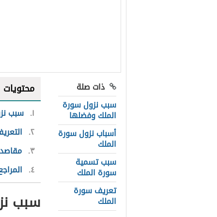
ذات صلة
محتويات
سبب نزول سورة
١
سبب نزو
الملك وفضلها
٢
التعري
أسباب نزول سورة
الملك
٣
مقاصد 
سبب تسمية
٤
المراجع
سورة الملك
تعريف سورة
سبب نز
الملك