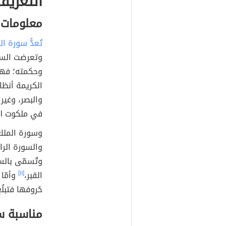
التعريف
معلومات 
تُعدُّ سورة ا
وتعرضت السورة
وحكمته؛ فهو 
الكريمة أنظا
والبصر، وغير 
في ملكوت الل
وسورة الملك
والسورة الر
وتُسمّى بالسو
القبر،
[١١]
وأمّا 
حُروفها فتبلُ
مناسبة سو