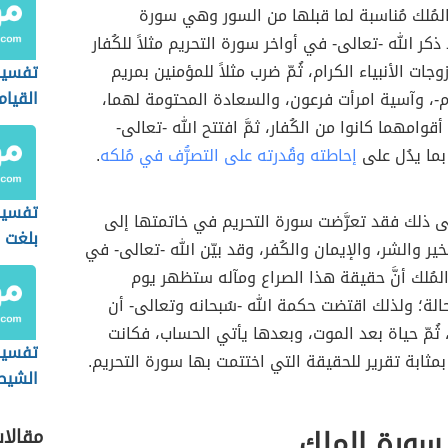
مُلك مُناسبة لما قبلها من السور وهي سورة
ذكر الله -تعالى- في أواخر سورة التحريم مثلاً للكُفار
وجات الأنبياء الكرام، ثُمّ ضرب مثلاً للمؤمنين بمريم
تفسير
القيام
م-، وآسية امرأت فرعون، والسعادة المحتومة لهما،
 أقوامهما كانوا من الكُفار، ثمَّ افتتح الله -تعالى-
بما يدُل على
إحاطته وقُدرته على التصرُّف في مُلكه
.
تفسير 
ى ذلك فقد تعرَّضت سورة التحريم في خاتمتها إلى
بلغت ا
خير والشر، والإيمان والكُفر، وقد بيّن الله -تعالى- في
لمُلك أنَّ حقيقة هذا الصراع ومآله ستظهر يوم
حالة؛ ولذلك اقتضت حكمة الله -سُبحانه وتعالى- أن
ثُمّ حياة بعد الموت، وبعدها يأتي الحساب، فكانت
تفسير 
مثابة تقرير للحقيقة التي اختتمت بها سورة التحريم.
الشيط
المس)
سورة الملك
مقالا