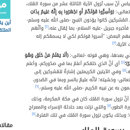
باس أنّ سبب نُزول الآية الثالثة عشر من سورة المُلك،
تعالى-:
(وَأَسِرُّوا قَوْلَكُمْ أَوِ اجْهَرُوا بِهِ إِنَّهُ عَلِيمٌ بِذَاتِ
 المُشركين كانوا يؤذون النبيّ -صلى الله عليه وسلم-
أين يق
فأخبره جبريل -عليه السلام- بما يُقال عنه،
[٢]
وأنَّهم
الملتق
هم البعض: "أسروا قولكم لكي لا يسمعُكم إله
 الآية.
[٣]
 التي بعدها، وهي قوله -تعالى-:
(أَلَا يَعْلَمُ مَنْ خَلَقَ وَهُوَ
رُ)؛
[٤]
أي أنَّ الذي خلقكم أعلمُ بما في صدُوركم، وأعلم
،
[٥]
وفي الآيتين الكريمتين إشارةٌ للمُشركين إلى
عالى- وخشيته؛ لأنَّه عليمٌ بالسر وبما في الصُدور،
مون به عن نبيه الكريم -صلى الله عليه وسلم-.
[٦]
ر أنَّ نزول سورة المُلك كان في مكة المكرمة، وذلك
ة الطور،
[٧]
والتي نزلت بعد حادثة الإسراء والمعراج
 وبذلك يكون نزول سورة المُلك في تلك الفترة.
[٨]
مقالا