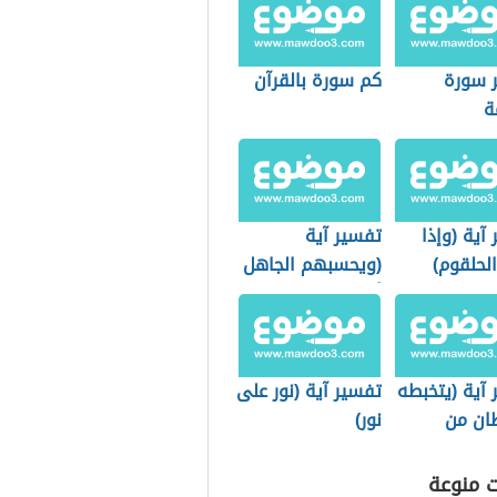
 سورة
كم سورة بالقرآن
ة
آية (وإذا
تفسير آية
لحلقوم)
(ويحسبهم الجاهل
أغنياء من التعفف)
آية (يتخبطه
تفسير آية (نور على
ان من
نور)
ت منوعة