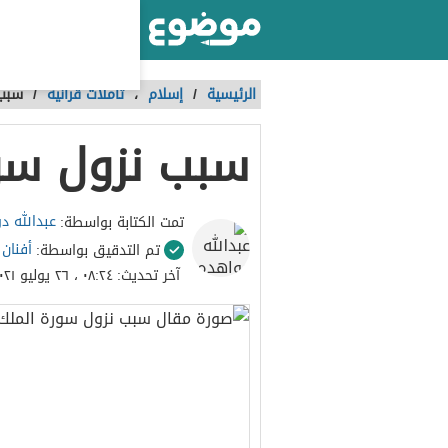
أكبر موقع عربي بالعالم
الرئيسية
/
إسلام
،
تأملات قرآنية
/
سبب 
سبب نزول سو
عبدالله د
تمت الكتابة بواسطة:
أفنان
تم التدقيق بواسطة:
آخر تحديث:
٠٨:٢٤ ، ٢٦ يوليو ٢٠٢١