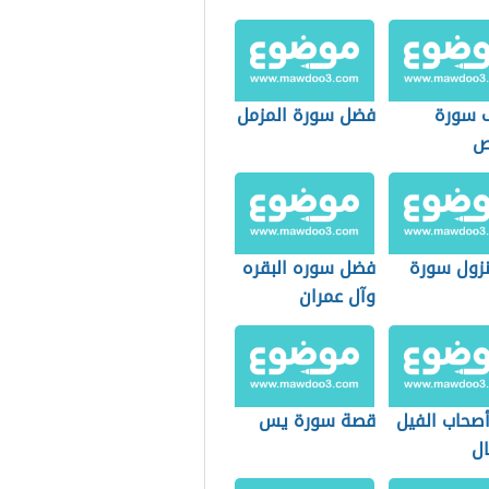
 سورة
فضل سورة المزمل
ص
زول سورة
فضل سوره البقره
وآل عمران
صحاب الفيل
قصة سورة يس
ال