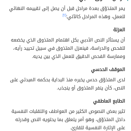
يمر المتذوّق بعدة مراحل قبل أن يصل إلى تقييمه النهائي
للعمل، وهذه المراحل كالآتي:
[٢]
العزلة
أن يستأثر النص الأدبي بكل اهتمام المتذوق الذي يخضعه
للفحص والدراسة، فينعزل المتذوق في سبيل تحييد رأيه،
وممارسة الفحص الدقيق للعمل الذي بين يديه.
الموقف الحدسي
لدى المتذوّق حدس يخبره منذ البداية بحكمه المبدئي على
النص، كأن ينفر المتذوق أو ينجذب.
الطابع العاطفي
تثير بعض النصوص الكثير من العواطف والتقلبات النفسية
داخل المتذوّق، وهو أمر يتعلق بما يحتويه النص وقدرته
على الإثارة النفسية للقارئ.