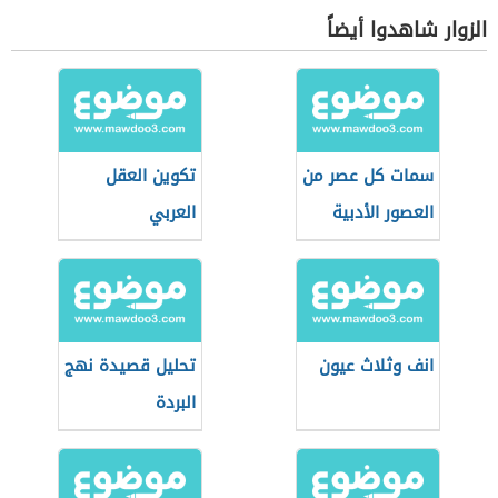
الزوار شاهدوا أيضاً
سمات كل عصر من
تكوين العقل
العصور الأدبية
العربي
انف وثلاث عيون
تحليل قصيدة نهج
البردة