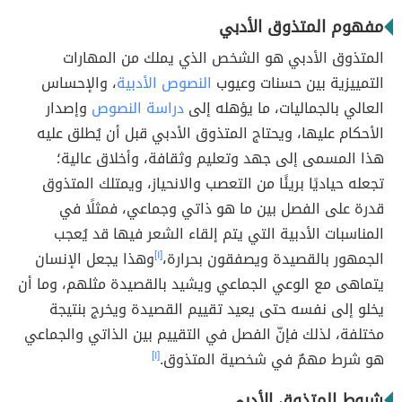
مفهوم المتذوق الأدبي
المتذوق الأدبي هو الشخص الذي يملك من المهارات
التمييزية بين حسنات وعيوب
النصوص الأدبية
، والإحساس
العالي بالجماليات، ما يؤهله إلى
دراسة النصوص
وإصدار
الأحكام عليها، ويحتاج المتذوق الأدبي قبل أن يُطلق عليه
هذا المسمى إلى جهد وتعليم وثقافة، وأخلاق عالية؛
تجعله حياديًا بريئًا من التعصب والانحياز، ويمتلك المتذوق
قدرة على الفصل بين ما هو ذاتي وجماعي، فمثلًا في
المناسبات الأدبية التي يتم إلقاء الشعر فيها قد يُعجب
الجمهور بالقصيدة ويصفقون بحرارة،
[١]
وهذا يجعل الإنسان
يتماهى مع الوعي الجماعي ويشيد بالقصيدة مثلهم، وما أن
يخلو إلى نفسه حتى يعيد تقييم القصيدة ويخرج بنتيجة
مختلفة، لذلك فإنّ الفصل في التقييم بين الذاتي والجماعي
هو شرط مهمٌ في شخصية المتذوق.
[١]
شروط المتذوق الأدبي