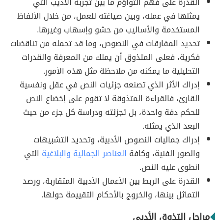
القدرة على فهم التواؤم ما بين تجربة الأديب التي
يمثلها في عمله، وبين صياغته للعمل، من خلال الألفاظ
المستخدمة والأساليب من حشو وإسهاب وغيرها.
تحديد المفارقات في النصوص، وما قد تحمله من تناقضات
فكرية، فعلى المتذوق أن يملك من المعرفة والقدرات
التحليلية ما يمكنه من ملاحظة مثل هذه الأمور.
إدراك الأثر الذي تصنعه جزئيات النص في عقل ونفسية
القارئ، فالقراءة المتذوقة لا تقوم على إخضاع النص
للحكم دفة واحدة، بل تجزئته ودراسة كل جزء من حيث
البعد الذي يمثله.
إدراك جماليات النصوص الأدبية، وتحديد التشبيهات
والصور الفنية، وكافة
العناصر الجمالية والبلاغية
التي
انطوى عليه النص.
القدرة على الربط بين الأعمال الأدبية المتقاربة، ورصد
التماثل بينها، والخروج بالأحكام التقييمة حولها.
مراحل التذوق الأدبي