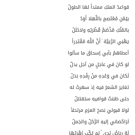
قواعدُ الملكِ ممتداً لها الطولُ
بيُمْنِ مُعْتَصِمٍ باللَّهِلا أَوَدٌ
بالمُلْكِ مُذْضَمَّ قُطْرَيْهِ ولاخَلَلُ
يَهْنِي الرَّعِيَّة َ أَنَّ اللَّهَ مُقْتَدِراً
أعطاهمُ بأبي إسحاقَ ما سألوا
لو كانَ في عاجلٍ من آجل بدلٌ
لَكانَ في وَعْدِهِ منْ رِفْدِهِ بَدَلُ
تغايرَ الشعرُ فيه إذ سهرتُ له
حتى ظننتُ قوافيهِ ستقتتلُ
لولا قبوليَ نصحَ العزمِ مرتحلاً
لَرَاكَضاني إليهِ الرَّحْلُ والجَملُ
لَهُ رِيَاضُ نَدى ً لم يُكْبِ زَهْرَتَهَا