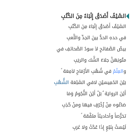
السَّيْفُ أَصْدَقُ إِنْبَاءً مِنَ الكُتُبِ
السَّيْفُ أَصْدَقُ إِنْبَاءً مِنَ الكُتُبِ
في حدهِ الحدُّ بينَ الجدِّ واللَّعبِ
بيضُ الصَّفائحِ لاَ سودُ الصَّحائفِ في
متُونِهنَّ جلاءُ الشَّك والريَبِ
و
العِلْمُ
في شُهُبِ الأَرْمَاحِ لاَمِعَة ً
بَيْنَ الخَمِيسَيْنِ لافي السَّبْعَة
الشُّهُبِ
أَيْنَ الروايَة ُ بَلْ أَيْنَ النُّجُومُ وَمَا
صَاغُوه مِنْ زُخْرُفٍ فيها ومنْ كَذِبِ
تخرُّصاً وأحاديثاً ملفَّقة ً
لَيْسَتْ بِنَبْعٍ إِذَا عُدَّتْ ولا غَرَبِ