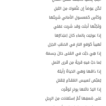
تَكُن عِوَضاً إِن عَنَّفوكَ مِنَ التَبلِ
وَكَأسٍ كَمَعسولِ الأَماني شَرِبتُها
وَلَكِنَّها أَجلَت وَقَد شَرِبَت عَقلي
إِذا عوتِبَت بِالماءِ كانَ اِعتِذارُها
لَهيباً كَوَقعِ النارِ في الحَطَبِ الجَزلِ
إِذا هِيَ دَبَّت في الفَتى خالَ جِسمَهُ
لِما دَبَّ فيهِ قَريَةً مِن قُرى النَملِ
إِذا ذاقَها وَهيَ الحَياةُ رَأَيتَهُ
يُعَبِّسُ تَعبيسَ المُقَدَّمِ لِلقَتلِ
إِذا اليَدُ نالَتها بِوِترٍ تَوَقَّرَت
عَلى ضَعفِها ثُمَّ اِستَقادَت مِنَ الرِجلِ