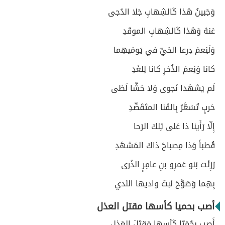
وَجَبينُ هَذا كَالشِهابِ جَلا الدُجى
عَنهُ وَهَذا كَالشِهابِ الموقَدِ
وَلَنِعمَ دِرعا الحَيِّ في يَومَيهِما
كانا وَنِعمَ الذُخرِ كانا لِلغَدِ
لَم يَشهَدا نَجوى وَلا حَشّا لَظى
حَربٍ تُسَعَّرُ بِالقَنا المتَقَصِّدِ
إِلّا رَأَينا ذا عَلى تِلكَ الرَحا
قُطباً وَذا مِصباحَ ذاكَ المَشهَدِ
رُزِئَت بَنو عَمرِو بنِ عامِرٍ الذُرى
بِهِما وَصَوَّحَ نَبتُ واديها النَدي
أصب بحميا كأسها مقتل العذل
أَصِب بِحُمَيّا كَأسِها مَقتَلَ العَذلِ