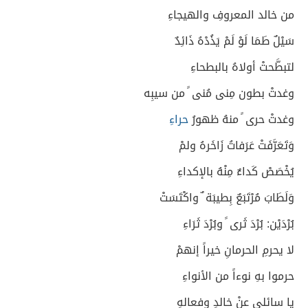
من خالد المعروفِ والهيجاءِ
سَيْلٌ طَمَا لَوْ لَمْ يَذُدْهُ ذَائِدٌ
لتبطَّحتْ أولاهُ بالبطحاءِ
وغدتْ بطون مِنى مُنى ً من سيبِه
وغدتْ حرى ً منهُ ظهورُ
حراءِ
وَتَعَرَّفَتْ عَرَفاتُ زَاخَرهُ ولمْ
يُخْصَصْ كَداءٌ مِنْهُ بالإكداءِ
وَلَطَابَ مُرْتَبَعٌ بِطيبَة ٌ واكْتَسَتْ
بُرْدَيْن: بُرْدَ ثَرى ً وبُرْدَ ثَرَاءِ
لا يحرمِ الحرمانِ خيراً إنهمْ
حرموا بهِ نوءاً من الأنواءِ
يا سائلي عنْ خالدٍ وفعالهِ