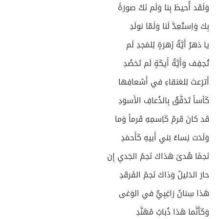
وَلَقَد أُحيطَ بِنا وَلَم نَكُ صورَةً
بِكَ وَاِستُعِدَّ لَنا وَلَمّا نولَدِ
يا دَهرُ أَيَّةُ زَهرَةٍ لِلمَجدِ لَم
تُجفِف وَأَيَّةُ أَيكَةٍ لَم تَخضُدِ
أَترَعتَ لِلعَنقاءِ في أَشعافِها
كَأساً تَدَفَّقُ بِالذُعافِ الأَسوَدِ
قَد كانَ قَرمٌ كَاِسمِهِ قَرماً وَما
وَلَدَت نِساءُ بَني أَبيهِ كَأَحمَدِ
نَجمًا هُدىً هَذاكَ نَجمُ الجَديِ إِن
حارَ الدَليلُ وَذاكَ نَجمُ الفَرقَدِ
هَذا سِنانٌ زاغِبِيٌّ في الوَغى
وَكَأَنَّما هَذا ذُبابُ مُهَنَّدِ