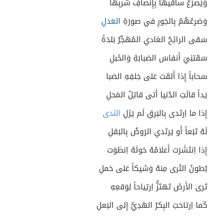
وَيَصرَعُ ساقيها بِإِنصافِ شَربِها
وَصَرعُهُمُ بِالجَورِ في صورَةِ
العَدلِ
سَقى الرائِحُ الغادي المُهَجِّرُ بَلدَةً
سَقَتنِيَ أَنفاسَ الصَبابَةِ وَالخَبلِ
سَحاباً إِذا أَلقَت عَلى خِلفِهِ الصَبا
يَداً قالَتِ الدُنيا أَتى قاتِلُ المَحلِ
إِذا ما اِرتَدى بِالبَرقِ لَم يَزَلِ
النَدى
لَهُ تَبَعاً أَو يَرتَدي الرَوضُ بِالبَقلِ
إِذا اِنتَشَرَت أَعلامُهُ حَولَهُ اِنطَوَت
بُطونُ الثَرى مِنهُ وَشيكاً عَلى حَملِ
تَرى الأَرضَ تَهتَزُّ اِرتِياحاً لِوَقعِهِ
كَما اِرتاحَتِ البِكرُ الهَدِيُّ إِلى البَعلِ