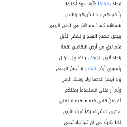
فَجادَ
دِمَشقاً
كُلَّها جودَ أَهلِها
بِأَنفُسِهِم عِندَ الكَريهَةِ وَالبَذلِ
سَقاهُم كَما أَسقاهُمُ في لَظى الوَغى
بِبيضِ صَفيحِ الهِندِ وَالسُمُرِ الذُبلِ
فَلَم يُبقِ مِن أَرضِ البِقاعَينِ بُقعَةً
وَجادَ قُرى
الجَولانِ
بِالمُسبِلِ الوَبلِ
بِنَفسِيَ أَرضُ
الشامِ
لا أَيمَنُ الحِمى
وَلا أَيسَرُ الدَهنا وَلا وسَطُ الرَملِ
وَلَم أَرَ مِثلي مُستَهاماً بِمِثلِكُم
لَهُ مِثلُ قَلبي فيهِ ما فيهِ لا يَغلي
عَدَتنِيَ عَنكُم مُكرَهاً غُربَةُ النَوى
لَها طَربَةٌ في أَن تُمِرَّ وَلا تُحلي