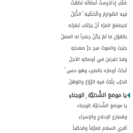
ضَنْكٍ إِذاخَرِسَتْ أبطَالُه نَطَقَتْ
فِيه الصَّوارِمُ والْخَطّية ُ الذُّبُلُ
لايَطمَعُ المَرْءُ أَنْ يَجْتَابَ غَمْرَتَه
بالقَوْلِ مَا لَمْ يَكُنْ جِسْراً له العمَلُ
جليتَ والموتُ مبدٍ حرَّ صفحتِهِ
وقدْ تفرعَنَ في أوصالِهِ الأجلُ
أبحْتُ أوعارَه بالضربِ وهو حمى ً
للحَرْب يَثْبُتُ فيهِ الرَّوْعُ والوَهَلُ
يا موضعَ الشَّذنيَّة ِ الوجناءِ
يا موضعَ الشَّذنيَّة ِالوجناء
ومُصارعَ الإدلاجِ والإسراءِ
أقري السلام مُعرَّفاً ومُحصَّباً