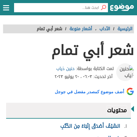
الرئيسية
/
الآداب
،
أشعار منوعة
/
شعر أبي تمام
شعر أبي تمام
حنين ذياب
تمت الكتابة بواسطة:
آخر تحديث:
٠٦:٠٣ ، ٢٠ يوليو ٢٠٢٣
أضف موضوع كمصدر مفضل في جوجل
محتويات
١
السَّيْفُ أَصْدَقُ إِنْبَاءً مِنَ الكُتُبِ