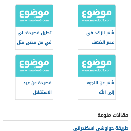
شعر الزهد في
تحليل قصيدة: لي
عصر الضعف
في من مضى مثل
للبارودي
شعر عن اللجوء
قصيدة عن عيد
إلى الله
الاستقلال
المغربي
مقالات منوعة
طريقة حواوشي اسكندراني