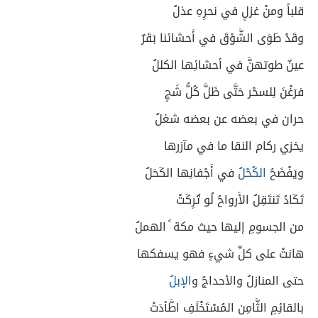
قلباً ومنْ غزلٍ في نحرِهِ عذلُ
وقَدْ طَوَى الشَّوْقَ في أَحشائنا بَقَرٌ
عينٌ طوتهنَّ في أحشائِها الكللُ
فرَغْنَ لِلسحْر حَتَّى ظَلَّ كُلُّ شَجٍ
حران في بعضه عن بعضه شغلُ
يخزي ركام النقا ما في مآزرها
ويَفْضَحُ
الكُحْلُ
في أَجْفانِها الكَحَلُ
تَكَادُ تَنتَقِلُ الأَرواحُ لُو تُرِكَتْ
من الجسومِ إليها حيث مكة ً الهملُ
هانتْ على كلِّ شيءٍ فهو يسفكها
حتى المنازلُ والأحداجُ و
الإبلُ
بالقائِمِ الثَّامِن المُسْتَخْلَفِ اطَّأدَتْ