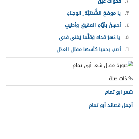
٢
فحواك عين
٣
يا موضعَ الشَّذنيَّة ِ الوجناءِ
٤
أحسِنْ بأيَّامِ العقيقِ وأطيبِ
٥
يا دَهرُ قَدكَ وَقَلَّما يُغني قَدي
٦
أصب بحميا كأسها مقتل العذل
ذات صلة
شعر ابو تمام
أجمل قصائد أبو تمام