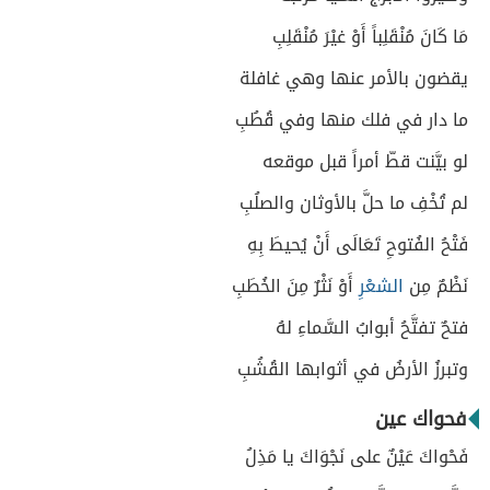
مَا كَانَ مُنْقَلِباً أَوْ غيْرَ مُنْقَلِبِ
يقضون بالأمر عنها وهي غافلة
ما دار في فلك منها وفي قُطُبِ
لو بيَّنت قطّ أمراً قبل موقعه
لم تُخْفِ ما حلَّ بالأوثان والصلُبِ
فَتْحُ الفُتوحِ تَعَالَى أَنْ يُحيطَ بِهِ
نَظْمٌ مِن
الشعْرِ
أَوْ نَثْرٌ مِنَ الخُطَبِ
فتحٌ تفتَّحُ أبوابُ السَّماءِ لهُ
وتبرزُ الأرضُ في أثوابها القُشُبِ
فحواك عين
فَحْواكَ عَيْنٌ على نَجْوَاكَ يا مَذِلُ