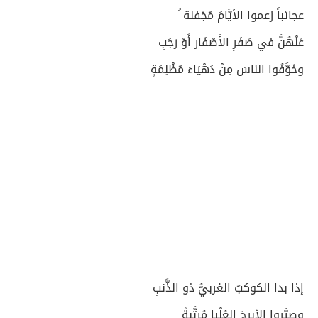
عجائباً زعموا الأيَّامَ مُجْفلة ً
عَنْهُنَّ في صَفَرِ الأَصْفَار أَوْ رَجَبِ
وخَوَّفُوا الناسَ مِنْ دَهْيَاءَ مُظْلِمَةٍ
إذا بدا الكوكبُ الغربيُّ ذو الذَّنبِ
وصيَّروا الأبرجَ العُلْيا مُرتَّبةً