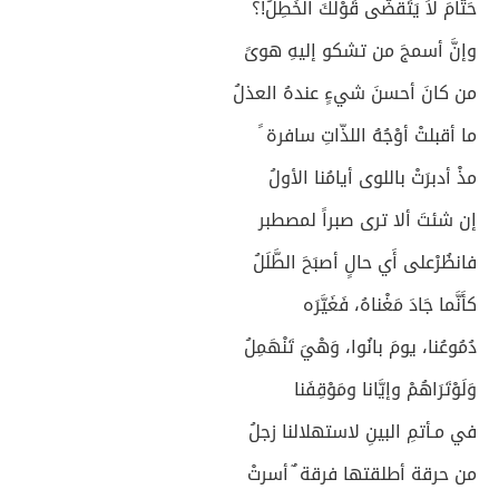
حَتَّامَ لاَ يَتَقضَّى قَوْلُكَ الخَطِلُ!؟
وإنَّ أسمجَ من تشكو إليهِ هوىً
من كانَ أحسنَ شيءٍ عندهُ العذلُ
ما أقبلتْ أوْجُهُ اللذّاتِ سافرة ً
مذْ أدبرَتْ باللوى أيامُنا الأولُ
إن شئتَ ألا ترى صبراً لمصطبر
فانظُرْعلى أَي حالٍ أصبَحَ الطَّلَلُ
كأَنَّما جَادَ مَغْناهُ، فَغَيَّرَه
دُمُوعُنا، يومَ بانُوا، وَهْيَ تَنْهَمِلُ
وَلَوْتَرَاهُمْ وإيَّانا ومَوْقِفَنا
في مـأتمِ البينِ لاستهلالنا زجلُ
من حرقة أطلقتها فرقة ٌ أسرتْ