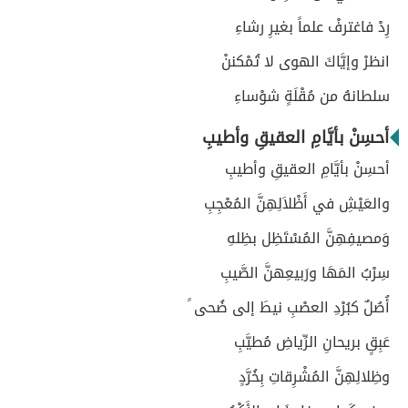
رِدْ فاغترفْ علماً بغيرِ رشاءِ
انظرْ وإيَّاكَ الهوى لا تُمْكننْ
سلطانهُ من مُقْلَةٍ شوْساءِ
أحسِنْ بأيَّامِ العقيقِ وأطيبِ
أحسِنْ بأيَّامِ العقيقِ وأطيبِ
والعَيْشِ في أَظْلاَلِهِنَّ المُعْجِبِ
وَمصيفِهِنَّ المُسْتَظِل بظِلهِ
سِرْبُ المَهَا ورَبيعِهنَّ الصَّيبِ
أُصُلٌ كبُرْدِ العصْبِ نيطَ إلى ضُحى ً
عَبِقٍ بريحانِ الرِّياضِ مُطيَّبِ
وظِلالِهِنَّ المُشْرِقاتِ بِخُرَّدٍ