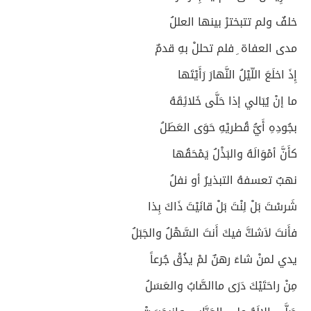
خلفٌ ولم تتبخترْ بينها العللُ
مدى العفاة ِ فلم تحللْ بهِ قدمٌ
إِذَ اخلَعَ اللّيْلُ النَّهارَ رَأَيْتَها
ما إنْ يُبَالي إذا حَلَّى خَلائِقَهُ
بجُودِهِ أَيُّ قُطريْهِ حَوَى العَطَلُ
كأَنَّ أمْوَالَهُ والبَذْلُ يَمْحَقُها
نهبٌ تعسفهُ التبذيرُ أو نفلُ
شَرسْتَ بَلْ لِنْتَ بَلْ قانَيْتَ ذَاكَ بِذا
فأَنتَ لاَشكَّ فيكَ أَنتَ السَّهْلُ والجَبَلُ
يدي لمنْ شاءَ رهنٌ لمْ يذُقْ جُرعاً
مِنْ راحَتَيْكَ دَرَى ماالصَّابُ والعَسَلُ