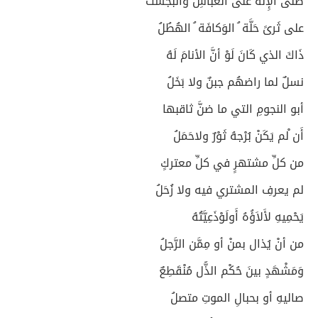
صَلَّى الإِلَهُ على العَبَّاسِ وانبجَسَتْ
على ثَرىً حَلَّة ُ الوَكافَة ُ الهُطُلُ
ذَاكَ الذي كَانَ لَوْ أنَّ الأنامَ لَهُ
نسلٌ لما راضهُم جبنٌ ولا بَخَلُ
أبو النجومِ التي ما ضنَّ ثاقبها
أَن ْلم يَكَنْ بُرْجهُ ثَوْرٌ ولاحَمَلُ
من كلِّ مشتهرٍ في كلِّ معتركٍ
لم يعرفِ المشتري فيه ولا زُحَلُ
يَحْمِيهِ لأَلاَؤُهُ أَولَوْذَعِيَّتُهُ
من أنْ يُذال بمنْ أو مِمَّن الرَّجلُ
وَمَشْهَدٍ بينَ حُكْم الذُّل مُنْقَطِعٌ
صاليهِ أو بحبالِ الموتِ متصلُ