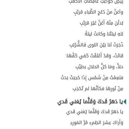
بِيضٍ كَواعِبَ غامِضَاتِ الأَكْعُبِ
وأغنَّ منْ دُعْجِ الظِّباءِ مُربَّبٍ
بُدلْنَ مِنْهُ أَغَنَّ غَيْرَ مُرَبَّبِ
للهِ ليلتُنا وكانتْ ليلةً
ذُخِرَتْ لَنا بَيْنَ اللوى فَالشُّرْبُبِ
قَالَتْ، وَقَدْ أَعْلَقْتُ كَفي كَفَّهَا:
حلاًّ، ومَا كلُّ الحلال بطيِّبِ
فنَعِمْتُ مِنْ شَمْس إِذَا حُجبَتْ بَدَتْ
مِنْ نُورِهَا فكأنَّها لم تُحْجَبِ
يا دَهرُ قَدكَ وَقَلَّما يُغني قَدي
يا دَهرُ قَدكَ وَقَلَّما يُغني قَدي
وَأَراكَ عِشرَ الظِمءِ مُرَّ المَورِدِ