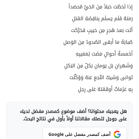
إِذا لَحَظَت حَبلاً مِنَ الحَيِّ مُحصَداً
رَمَتهُ فَلَم يَسلَم بِناقِضَةِ الفَتلِ
أَتَت بَعدَ هَجرٍ مِن حَبيبٍ فَحَرَّكَت
صُبابَةَ ما أَبقى الصُدودُ مِنَ الوَصلِ
أَخَمسَةُ أَحوالٍ مَضَت لِمَغيبِهِ
وَشَهرانِ بَل يَومانِ نِكلٌ مِنَ النِكلِ
تَوانى وَشيكُ النُجعِ عَنهُ وَوُكِّلَت
بِهِ عَزَماتٌ أَوقَفَتهُ عَلى رِجلِ
هل يعجبك محتوانا؟ أضف موضوع كمصدر مفضل لديك
على جوجل لتصلك مقالاتنا أولاً بأول في نتائج البحث.
أضف كمصدر مفضل على Google