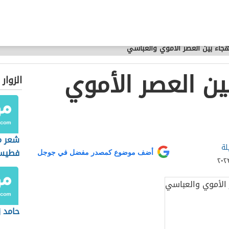
هجاء بين العصر الأموي والعباسي
ين العصر الأموي
الزوار
شعر م
لة
فطيس
أضف موضوع كمصدر مفضل في جوجل
حامد ز