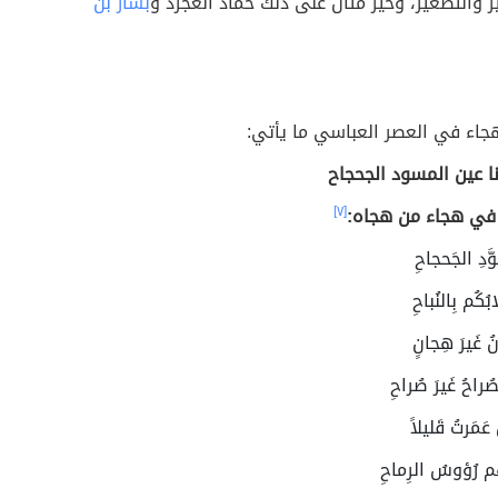
ر والتصغير، وخير مثال على ذلك حماد العجرد و
بشار بن
جاء في العصر العباسي ما يأتي:
ا عين المسود الجحجاح
 في هجاء من هجاه:
[٧]
وَّدِ الجَحجاحِ
بُكُم بِالنُباحِ
ُ غَيرَ هِجانٍ
ُراحُ غَيرَ صُراحِ
َمَرتُ قَليلاً
هُم رُؤوسُ الرِماحِ