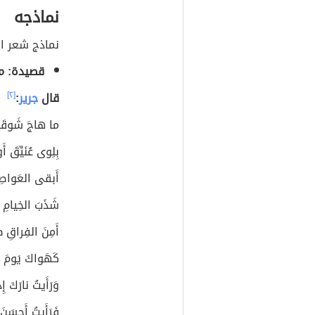
نماذجه
نماذج شعر ال
قصيدة: م
قال
جرير
:
[٢]
ما هاجَ شَوقَكَ
بِلِوى عُنَيِّقَ أ
أَبقى العَواصِ
شَذَبَ الخِيامِ و
أَمِنَ الفِراقِ طَ
كَهَواكَ يَومَ ش
وَرَأَيتُ نارَكَ 
فَرَأَيتُ أَحسَنَ