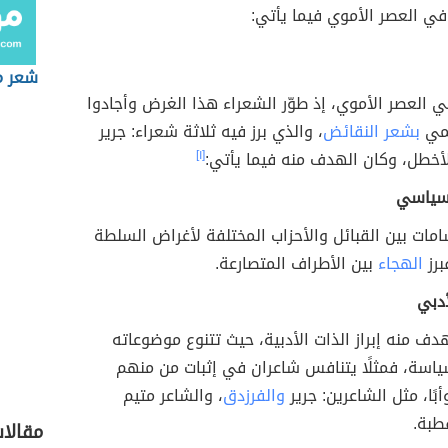
ي العصر الأموي فيما يأتي:
شعر م
ي العصر الأموي، إذ طوّر الشعراء هذا الغرض وأجادوا
ُمي
بشعر النقائض
، والذي برز فيه ثلاثة شعراء: جرير
أخطل، وكان الهدف منه فيما يأتي:
[١]
لسياسي
مات بين القبائل والأحزاب المختلفة لأغراض السلطة
برز
الهجاء
بين الأطراف المتصارعة.
أدبي
هدف منه إبراز الذات الأدبية، حيث تتنوع موضوعاته
سياسة، فمثلًا يتنافس شاعران في إثبات من منهم
بًا، مثل الشاعرين: جرير
والفرزدق
، والشاعر متيم
طبة.
مقالا