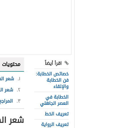
اقرأ أيضاً
محتويات
خصائص الخطابة:
١
شعر اله
فن الخطابة
والإلقاء
٢
شعر ال
الخطابة في
٣
المراجع
العصر الجاهلي
تعريف الخط
شعر اله
تعريف الرواية