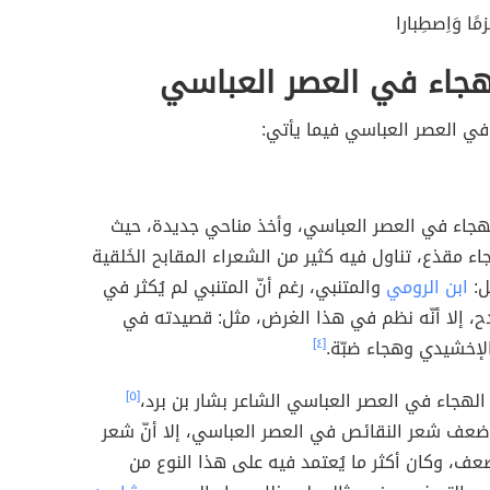
زمًا وَاِصطِبارا
هجاء في العصر العباسي
في العصر العباسي فيما يأتي:
هجاء في العصر العباسي، وأخذ مناحي جديدة، حيث
ء مقذع، تناول فيه كثير من الشعراء المقابح الخَلقية
ل:
ابن الرومي
والمتنبي، رغم أنّ المتنبي لم يُكثر في
ح، إلا أنّه نظم في هذا الغرض، مثل: قصيدته في
لإخشيدي وهجاء ضبّة.
[٤]
لهجاء في العصر العباسي الشاعر بشار بن برد،
[٥]
 ضعف شعر النقائص في العصر العباسي، إلا أنّ شعر
عف، وكان أكثر ما يُعتمد فيه على هذا النوع من