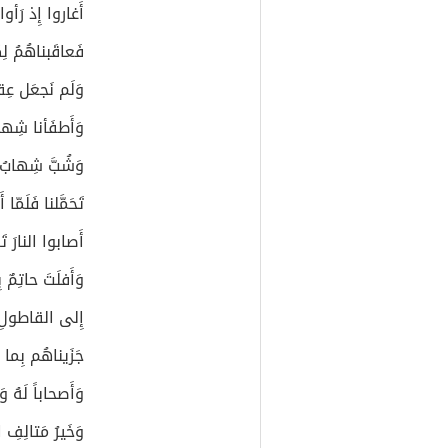
أَغاروا إِذ رَأوا 
فَعاقَبناهُمُ لِ
وَلَم نَجعَل عِق
وَأَطفَأنا شِها
وَشُبَّ شِهابُ ت
تَحَمَّلنا فَلَمّا
أَصابوا النارَ تَ
وَأَفلَتَ حاتِمٌ
إِلى القاطولِ وَ
جَزَيناهُم بِما 
وَأَصحاباً لَهُ وَ
وَخَيرُ مَتالِفِ 