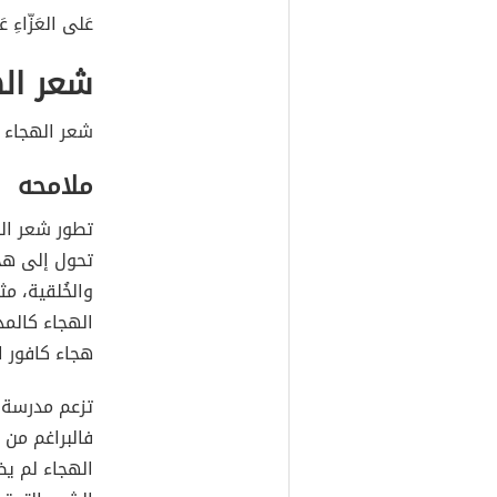
عَلى العَزّاءِ عَ
شعر ال
شعر الهجاء 
ملامحه
تطور شعر ال
تحول إلى هجا
والخُلقية، مث
الهجاء كالمد
هجاء كافور ا
تزعم مدرسة ا
فالبراغم من
الهجاء لم يض