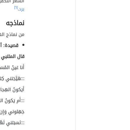
الشعر التحقي
برد
.
[٦]
نماذجه
من نماذج اله
قصيدة: أن
قال المتنبي
أَنا عَينُ المُسَ
:::هَيَّجَتني كِلا
أَيَكونُ الهِجان
:::أَم يَكونُ الص
جَهِلوني وَإِن ع
:::نَسَبَتني لَ