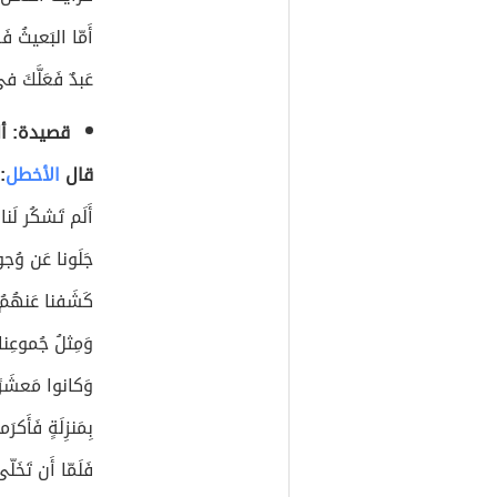
أَمّا البَعيثُ فَقَد
عَبدٌ فَعَلَّكَ 
قصيدة: أل
قال
الأخطل
:
أَلَم تَشكُر لَنا ك
جَلَونا عَن وُجو
كَشَفنا عَنهُمُ
وَمِثلُ جُموعِنا 
وَكانوا مَعشَرً
بِمَنزِلَةٍ فَأَكرَ
فَلَمّا أَن تَخَل