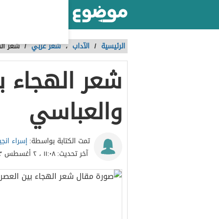
أكبر موقع عربي بالعالم
الرئيسية
/
الآداب
،
شعر عربي
/
شعر ال
شعر الهجاء ب
والعباسي
إسراء انجي
تمت الكتابة بواسطة:
آخر تحديث:
١١:٠٨ ، ٢ أغسطس ٢٠٢٣