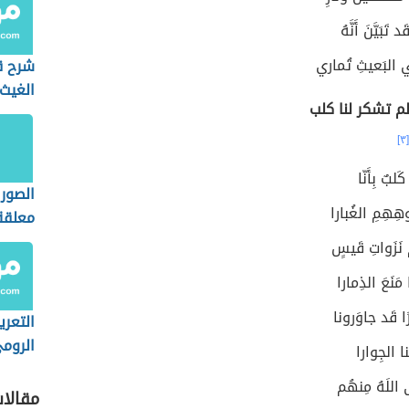
 تَبَيَّنَ أَنَّهُ
في البَعيثِ تُماري
شرح ق
الغيث 
م تشكر لنا كلب
[٣]
َلبٌ بِأَنّا
الصور 
هِهِمِ الغُبارا
معلقة
القيس
 نَزَواتِ قَيسٍ
مَنَعَ الذِمارا
ا قَد جاوَرونا
التعري
الروم
منا الجِوارا
ّى اللَهُ مِنهُم
مقالا