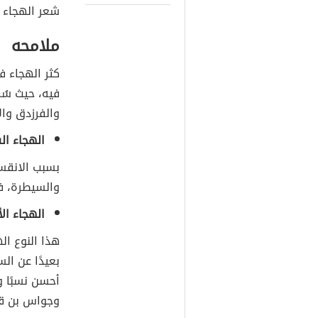
شعر الهجاء ف
ملامحه
كثر الهجاء ف
فيه، حيث س
والفرزدق وال
الهجاء ا
بسبب الانقسا
والسيطرة، ف
الهجاء ال
هذا النوع ال
بعيدًا عن ال
أحسن نسبًا وأ
وجواس بن ق