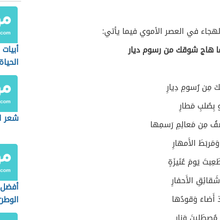
هجاء في العصر الأموي فيما يأتي:
أبيات
ا هاج شوقك من رسوم ديار
الحياة
 مِن رُسومِ دِيارِ
َو بِصُلبِ مَطارِ
شعر اب
فُ مِن مَعالِمِ رَسمِها
َمَربَطَ الأَمهارِ
عِبتَ يَومَ عُنَيزَةٍ
َقائِقِ الأَحفارِ
أفضل 
إِذ أَضاءَ وَقودُها
الوطن
 مُصطَلينَ وَنارِ