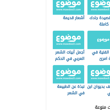
صيدة جادك
أشعار قديمة
كاملة
الفنية في
أجمل أبيات الشعر
 امرئ
العربي في الحكم
 (قفا نبكي)
ف بديوان ابن
نبذة عن الطبيعة
ي
في الشعر
الأندلسي
ت منوعة