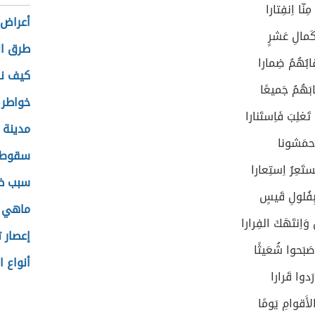
مِنّا اِنفِتارا
أعراض 
كَمالِ عَشرٍ
طرق ا
ابُهُمُ ضِمارا
كيف نش
بَهُمُ جَميعًا
خواطر 
َغلِبَ فَاِستَنارا
مدينة 
 أَحمَشونا
سقوط ا
ستَعِرُ اِستِعارا
سبب ظه
 بِفُلولِ قَيسٍ
ماهي ا
اِنتَهَكَ الفِرارا
إعصار 
صَبَحوا شُعَيثًا
أنواع ا
رَدوا قَرارا
الأَقوامِ يَومًا