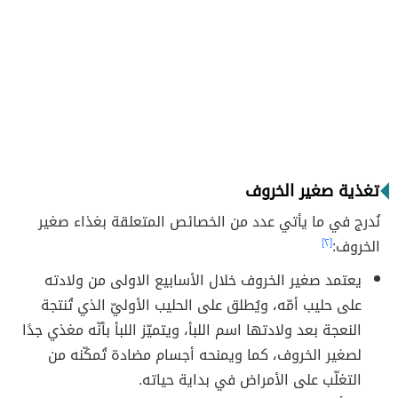
تغذية صغير الخروف
نُدرج في ما يأتي عدد من الخصائص المتعلقة بغذاء صغير
الخروف:
[٢]
يعتمد صغير الخروف خلال الأسابيع الاولى من ولادته
على حليب أمّه، ويُطلق على الحليب الأوليّ الذي تُنتجة
النعجة بعد ولادتها اسم اللبأ، ويتميّز اللبأ بأنّه مغذي جدًا
لصغير الخروف، كما ويمنحه أجسام مضادة تُمكّنه من
التغلّب على الأمراض في بداية حياته.