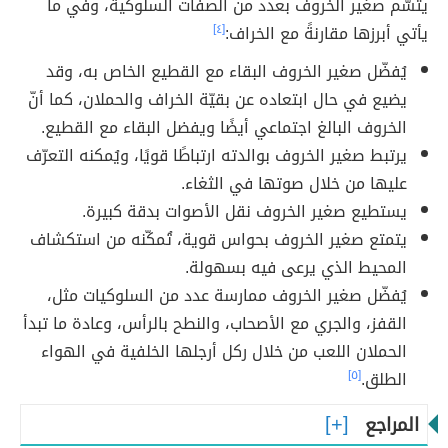
يتسّم صغير الخروف بعدد من الصفات السلوكية، وفي ما
يأتي أبرزها مقارنةً مع الخراف:
[٤]
يُفضّل صغير الخروف البقاء مع القطيع الخاص به، وقد
يضيع في حال ابتعاده عن بقيّة الخراف والحملان، كما أنّ
الخروف البالغ اجتماعي أيضًا ويفضل البقاء مع القطيع.
يرتبط صغير الخروف بوالدته ارتباطًا قويًا، ويُمكنه التعرّف
عليها من خلال صوتها في الثغاء.
يستطيع صغير الخروف نقل الأصوات بدقة كبيرة.
يتمتع صغير الخروف بحواس قوية، تُمكّنه من استكشاف
المحيط الذي يرعى فيه بسهولة.
يُفضّل صغير الخروف ممارسة عدد من السلوكيات مثل،
القفز، والجري مع الأصحاب، والنطح بالرأس، وعادة ما تبدأ
الحملان اللعب من خلال ركل أرجلها الخلفية في الهواء
الطلق.
[٥]
المراجع