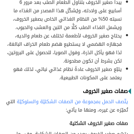
يبدأ صغير الخروف بتناول الطعام الصلب بعد مرور 6
أسابيع على ولادته، ويُشكّل هذا المصدر من الغذاء ما
نسبته 50% من النظام الغذائي الخاص بصغير الخروف،
ويشمل الغذاء الصلب كلًّا من التبن والعشب والحبوب.
يحتاج صغير الخروف لأطعمة تختلف عن طعام والديه،
فجهازه الهضمي لا يستطيع هضم طعام الخراف البالغة،
لذا فهو يأكل الذرة، وفول الصويا، للحصول على البروتين،
لكن بشرط أن تكون مطحونة.
يتبّع صغير الخروف عادةً نظام غذائي نباتي، لذلك فهو
يعتمد على المكونات الطبيعية.
صفات صغير الخروف
يتّصف الحمل بمجموعة من الصفات الشكليّة والسلوكيّة
التي
تُميّزه عن غيره، ومنها ما يأتي:
صفات صغير الخروف الشكلية
يتسّم صغير الخروف بعدد من الصفات الشكلية، وفي ما