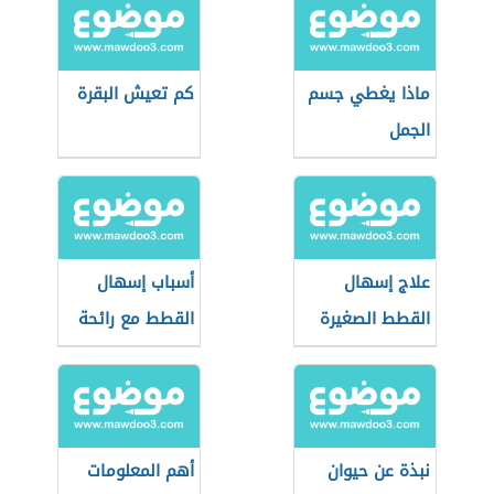
ماذا يغطي جسم
كم تعيش البقرة
الجمل
علاج إسهال
أسباب إسهال
القطط الصغيرة
القطط مع رائحة
بالنشا
كريهة
نبذة عن حيوان
أهم المعلومات