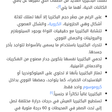
تمتلك البكتيريا العديد من الصفات التي تميزها عن باقي
الكائنات الحية، أهما ما يلي
[١]
:-
على الرغم من صِغَر حجم البكتريا إلا أنها تمتلك ثلاثة
أشكال وهي الحلزونية،
الكروية
، والشكل العصوي.
تتشابة البكتيريا مع حقيقيات النواة بوجود السيتوبلازم
والبروتينات والحِمض النووي.
تتحرك البكتيريا باستخدام ما يسمى بالأسواط تتواجد بأخر
جسدها.
تحمي البكتيريا نفسها بتكوين جدار مصنوع من السُكريات
والاحماض الأمينية.
تمتاز البكتيريا بأنها لا تحتوي على الميتوكوندريا أو
البلاستيدات الخضراء، كما يتواجد، حِمضها النووي بداخل
كروموسوم
واحد فقط.
البكتيريا غالباً تكاثراً لا جنسياً.
[٢]
تستطيع البكتيريا العيش في درجات حرارة مختلفة تصل
إلى تحت الصفر في المحيطات و 60 درجة مئوية في