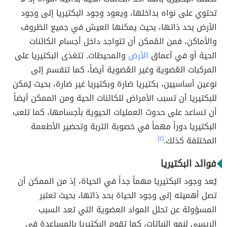
تحتوي على نواه بداخلها، ويعود وجود البكتيريا إلى وجود
الأرض بحد ذاتها، بحيث يمكنها العيش في جميع الظروف
والأماكن، فمن المُمكن أن تتواجد داخل أجسام الكائنات
الحية أو في أعماق
الأرض
والمحيطات. تتغذى البكتيريا على
المركبات العُضوية وغير العُضوية أيضاً، كما تنقسم إلى
نوعين أساسيين، بكتيريا ضارة وبكتيريا غير ضارة، بحيث يُمكن
للبكتيريا أن تسبب الأمراض للكائنات الحية ومن الممكن أيضاً
أن تساعد على حدوث العمليات الحيوية بأجسامها، كما تلعب
البكتيريا دوراً مهماً في خصوبة التربة وتحضير الأطعمة
المختلفة كذلك.
[٤]
فوائد البكتيريا
يُعد وجود البكتيريا مهماً جداً في الحياة، إذ من الممكن أن
تصل أهميته إلى وجود الحياة بحد ذاتها، بحيث تعتبر
المسؤولة عن تحلل المواد العضوية التي تعد السبب
الريسي لنمو النباتات، كما تقوم البكتيريا بالمساعدة في