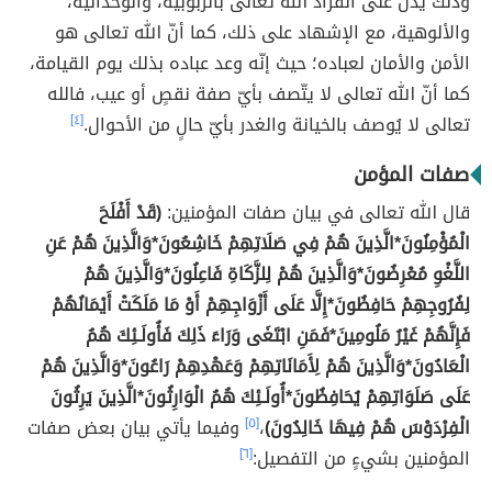
وذلك يدلّ على انفراد الله تعالى بالربوبية، والوحدانية،
والألوهية، مع الإشهاد على ذلك، كما أنّ الله تعالى هو
الأمن والأمان لعباده؛ حيث إنّه وعد عباده بذلك يوم القيامة،
كما أنّ الله تعالى لا يتّصف بأيّ صفة نقصٍ أو عيب، فالله
تعالى لا يُوصف بالخيانة والغدر بأيّ حالٍ من الأحوال.
[٤]
صفات المؤمن
قال الله تعالى في بيان صفات المؤمنين:
(قَدْ أَفْلَحَ
الْمُؤْمِنُونَ*الَّذِينَ هُمْ فِي صَلَاتِهِمْ خَاشِعُونَ*وَالَّذِينَ هُمْ عَنِ
اللَّغْوِ مُعْرِضُونَ*وَالَّذِينَ هُمْ لِلزَّكَاةِ فَاعِلُونَ*وَالَّذِينَ هُمْ
لِفُرُوجِهِمْ حَافِظُونَ*إِلَّا عَلَى أَزْوَاجِهِمْ أَوْ مَا مَلَكَتْ أَيْمَانُهُمْ
فَإِنَّهُمْ غَيْرُ مَلُومِينَ*فَمَنِ ابْتَغَى وَرَاءَ ذَلِكَ فَأُولَـئِكَ هُمُ
الْعَادُونَ*وَالَّذِينَ هُمْ لِأَمَانَاتِهِمْ وَعَهْدِهِمْ رَاعُونَ*وَالَّذِينَ هُمْ
عَلَى صَلَوَاتِهِمْ يُحَافِظُونَ*أُولَـئِكَ هُمُ الْوَارِثُونَ*الَّذِينَ يَرِثُونَ
الْفِرْدَوْسَ هُمْ فِيهَا خَالِدُونَ)
،
[٥]
وفيما يأتي بيان بعض صفات
المؤمنين بشيءٍ من التفصيل:
[٦]