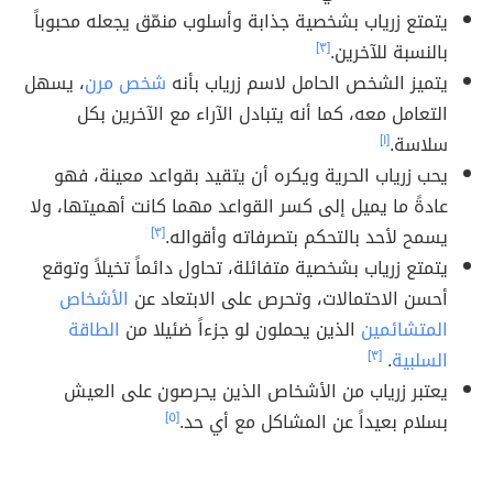
يتمتع زرياب بشخصية جذابة وأسلوب منمّق يجعله محبوباً
بالنسبة للآخرين.
[٣]
يتميز الشخص الحامل لاسم زرياب بأنه
شخص مرن
، يسهل
التعامل معه، كما أنه يتبادل الآراء مع الآخرين بكل
سلاسة.
[١]
يحب زرياب الحرية ويكره أن يتقيد بقواعد معينة، فهو
عادةً ما يميل إلى كسر القواعد مهما كانت أهميتها، ولا
يسمح لأحد بالتحكم بتصرفاته وأقواله.
[٣]
يتمتع زرياب بشخصية متفائلة، تحاول دائماً تخيلاً وتوقع
أحسن الاحتمالات، وتحرص على الابتعاد عن
الأشخاص
المتشائمين
الذين يحملون لو جزءاً ضئيلا من
الطاقة
السلبية
.
[٣]
يعتبر زرياب من الأشخاص الذين يحرصون على العيش
بسلام بعيداً عن المشاكل مع أي حد.
[٥]