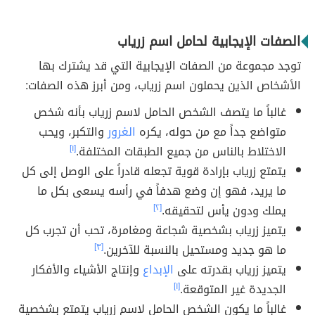
الصفات الإيجابية لحامل اسم زرياب
توجد مجموعة من الصفات الإيجابية التي قد يشترك بها
الأشخاص الذين يحملون اسم زرياب، ومن أبرز هذه الصفات:
غالباً ما يتصف الشخص الحامل لاسم زرياب بأنه شخص
متواضع جداً مع من حوله، يكره
الغرور
والتكبر، ويحب
الاختلاط بالناس من جميع الطبقات المختلفة.
[١]
يتمتع زرياب بإرادة قوية تجعله قادراً على الوصل إلى كل
ما يريد، فهو إن وضع هدفاً في رأسه يسعى بكل ما
يملك ودون يأس لتحقيقه.
[٢]
يتميز زرياب بشخصية شجاعة ومغامرة، تحب أن تجرب كل
ما هو جديد ومستحيل بالنسبة للآخرين.
[٣]
يتميز زرياب بقدرته على
الإبداع
وإنتاج الأشياء والأفكار
الجديدة غير المتوقعة.
[١]
غالباً ما يكون الشخص الحامل لاسم زرياب يتمتع بشخصية