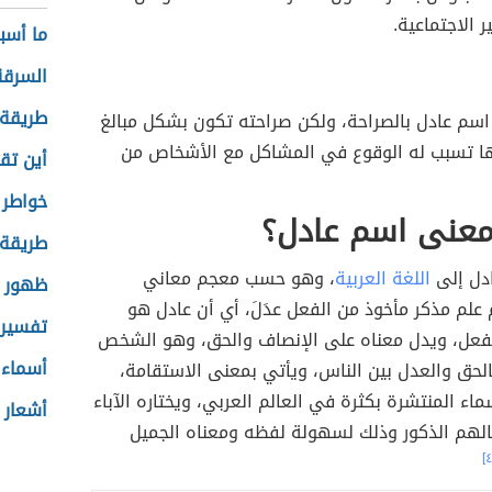
 الاجتماعية.
ما أسبا
السرقة
طريقة 
سم عادل بالصراحة، ولكن صراحته تكون بشكل مبالغ
ها تسبب له الوقوع في المشاكل مع الأشخاص من
أين تقع
خواطر 
معنى اسم عادل؟
طريقة 
دل إلى
اللغة العربية
، وهو حسب معجم معاني
ظهور ا
علم مذكر مأخوذ من الفعل عدَلَ، أي أن عادل هو
تفسير 
لفعل، ويدل معناه على الإنصاف والحق، وهو الشخص
أسماء 
لحق والعدل بين الناس، ويأتي بمعنى الاستقامة،
اء المنتشرة بكثرة في العالم العربي، ويختاره الآباء
أشعار 
لهم الذكور وذلك لسهولة لفظه ومعناه الجميل