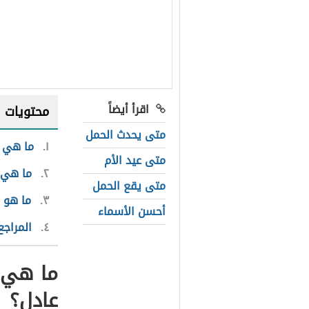
اقرأ أيضاً
محتويات
متى يحدث الحمل
١
ما هي ا
متى عيد الأم
٢
ما هي 
متى يقع الحمل
٣
ما هو 
أحسن الأسماء
٤
المراجع
ما هي ا
عادل؟