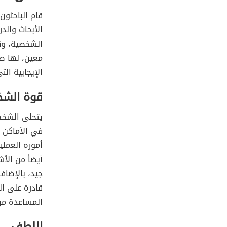
قام الباحثون
الأبحاث وال
الشخصية، وق
معين، لها ص
الإيجابية ال
قوة الشخ
يتحلى الشخص
في الأماكن ا
أموره العملي
أيضاً من ال
جيد، بالإضاف
قادرة على ا
المساعدة من 