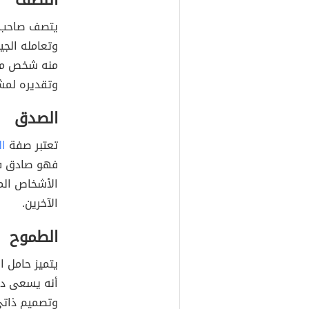
اللطف
يتصف صاحب ا
وتعامله الجي
منه شخص محب
وتقديره لمش
الصدق
تعتبر صفة
ا
فهو صادق في
الأشخاص المح
الآخرين.
الطموح
يتميز حامل 
أنه يسعى دائ
وتصميم ذاتي