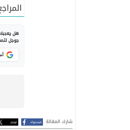
المراجع
هل يعجبك 
جوجل لتصلك
أض
شارك المقالة
فيسبوك
تويتر