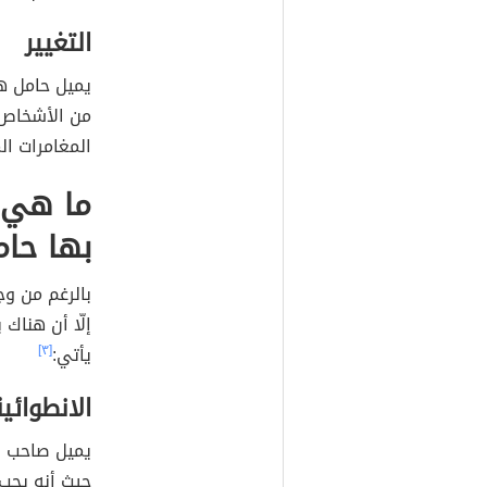
التغيير
يميل حامل هذ
من الأشخاص 
المغامرات ال
ما هي 
بها حام
بالرغم من وج
إلّا أن هناك
يأتي:
[٣]
الانطوائي
يميل صاحب اس
حيث أنه يحب