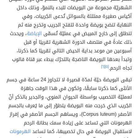
الشهريّة مجموعة من البويضات للبدء بالنموّ، وذلك داخل
أكياس صغيرة ممتلئة بالسوائل تُدعى الجُريبات، وفي
النهاية تنضج بويضة واحدة لتفتح الجريب وتخرج منه ثم
تنطلق إلى خارج المبيض في عمليّة تُسمّى
الإباضة
، ويحدث
ذلك عادةً في منتصف الدورة الشهرية تقريبًا أو قبل
أسبوعين من موعد بداية الحيض التالي تقريبًا كما ذكرنا،
وتبدأ بعدها البويضة الناضجة بالتحرّك ببطء عبر قناة فالوب
تجاه الرحم.
[٥]
[٦]
تبقى البويضة حيّة لمدّة قصيرة لا تتجاوز 24 ساعة في جسم
الأنثى كما ذكرنا سابقًا، وتكون في هذا الوقت جاهزة
لعمليّة التخصيب بواسطة الحيوان المنوي، والجدير بالذكر أنّ
الجُريب الذي خرجت منه البويضة يتطوّر إلى ما يُعرف بالجسم
الأصفر (Corpus luteum)، ويساهم الجسم الأصفر في إفراز
الهرمونات التي تساعد على زيادة سمك بطانة الرحم
لاستقبال البويضة في حال تخصيبها، كما تساعد
الهرمونات