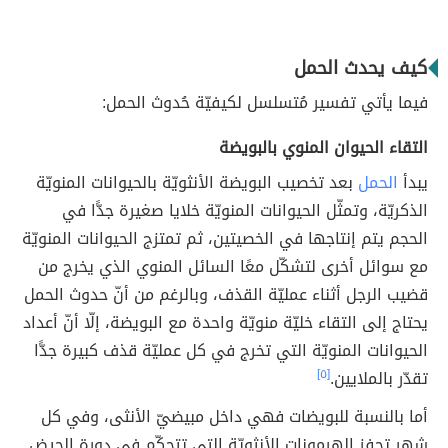
كيف يحدث الحمل
فيما يأتي تفسير مُتسلسل لكيفيّة حُدوث الحمل:
التقاء الحيوان المنوي بالبويضة
يبدأ
الحمل
بعد تخصيب البويضة الأنثويّة بالحيوانات المنويّة
الذكريّة، وتمثّل الحيوانات المنويّة خلايا صغيرة جدًّا في
الحجم يتم إنتاجها في الخصيتين، ثم تمتزج الحيوانات المنويّة
مع سوائل أخرى لتشكّل معًا السائل المنوي الذي يخرج من
قضيب الرجل أثناء عمليّة القذف، وبالرغم من أنّ حدوث الحمل
يحتاج إلى التقاء خليّة منويّة واحدة مع البويضة، إلّا أنّ أعداد
الحيوانات المنويّة التي تخرج في كل عمليّة قذف كبيرة جدًّا
تقدّر بالملايين.
[٥]
أما بالنسبة للبويضات فهي داخل مبيضيّ الأنثى، وفي كل
شهر تحفز الهرمونات الأنثويّة التي تتحكّم في دورة الحيض