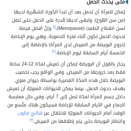
متى يحدث الحمل
يُمكن للمرأة أن تحمل بعد أن تبدأ الدّورة الشهّرية لديها
(من سن البُلوغ)، وتبقى لديها قُدرة على الحمِل حتى تصِل
لسن انقطاع الطمث (Menopause)،
[١]
وإنّ أفضل فرصة
لحدوث الحمل تكون أثناء فترة الخصوبة، وهي يوم الإباضة
(خروج البويضة من المبيض لدى المرأة) بالإضافة إلى
الخمسة أيام السابقة ليوم الإباضة.
[٢]
يجدُر بالقول أن البويضة يُمكن أن تعيش لمدّة 12-24 ساعة
فقط بعد خروجها من المبيض، وفي الواقع يجب تخصيب
البويضة خلال هذه المدّة القصيرة بواسطة حيوان منوي
بهدف حدوث الحمل، بينما يمكن للحيوانات المنويّة أن تعيش
داخل جسم المرأة لمدّة تصل إلى 7 أيام، وفي حال ممارسة
الجماع في الأيام السابقة للإباضة فسيكون هناك متّسع من
الوقت أمام الحيوانات المنويّة للانتقال عبر
قناتيّ فالوب
وانتظار البويضة حتى يتم إطلاقها من المبيض.
[٣]