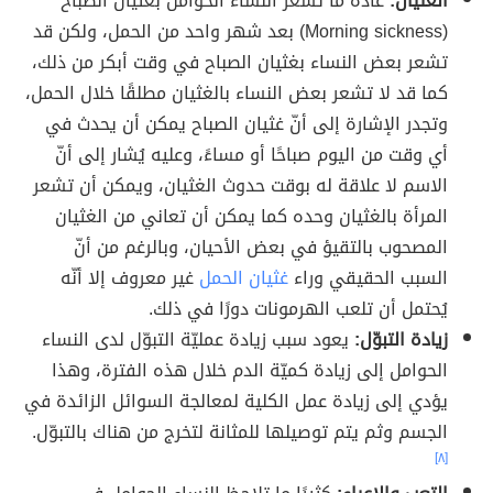
الغثيان:
عادةً ما تشعر النساء الحوامل بغثيان الصباح
(Morning sickness) بعد شهر واحد من الحمل، ولكن قد
تشعر بعض النساء بغثيان الصباح في وقت أبكر من ذلك،
كما قد لا تشعر بعض النساء بالغثيان مطلقًا خلال الحمل،
وتجدر الإشارة إلى أنّ غثيان الصباح يمكن أن يحدث في
أي وقت من اليوم صباحًا أو مساءً، وعليه يُشار إلى أنّ
الاسم لا علاقة له بوقت حدوث الغثيان، ويمكن أن تشعر
المرأة بالغثيان وحده كما يمكن أن تعاني من الغثيان
المصحوب بالتقيؤ في بعض الأحيان، وبالرغم من أنّ
السبب الحقيقي وراء
غثيان الحمل
غير معروف إلا أنّه
يُحتمل أن تلعب الهرمونات دورًا في ذلك.
زيادة التبوّل:
يعود سبب زيادة عمليّة التبوّل لدى النساء
الحوامل إلى زيادة كميّة الدم خلال هذه الفترة، وهذا
يؤدي إلى زيادة عمل الكلية لمعالجة السوائل الزائدة في
الجسم وثم يتم توصيلها للمثانة لتخرج من هناك بالتبوّل.
[٨]