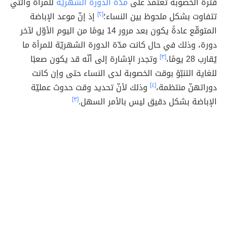
فترة الخصوبة تعتمد على
مدّة الدورة الشهريّة
للمرأة والتي
تتفاوت بشكل ملحوظ بين النساء؛
[٢]
إذ إنّ موعد الإباضة
المتوقّع عادةً يكون بعد مرور 14 يومًا من اليوم الأوّل لآخر
دورة، وذلك في حال كانت مدّة الدورة الشهريّة للمرأة ما
يُقارب 28 يومًا،
[٣]
وتجدر الإشارة إلى أنّه قد يكون صعبًا
للغاية التنبّؤ بوقت الخصوبة لدى النساء حتى وإن كانت
دوراتهنّ منتظمة،
[٤]
وذلك لأنّ تحديد وقت حدوث عمليّة
الإباضة بشكل دقيق ليس بالأمر السهل.
[٣]