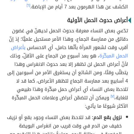
الكشف عن هذا الهرمون بعد 7 أيام من الإباضة.
[٦]
أعراض حدوث الحمل الأولية
تدّعي بعض النساء معرفة حدوث الحمل لديهنّ في غضون
دقائق من ممارسة الجماع، وهذا الأمر مستحيل علميًّا؛ إذ إنّ
أقرب وقت لشعور المرأة بأنّها حامل، أي الاحساس
بأعراض
الحمل المبكّرة
، هو بعد أسبوع من الجماع على الأقلّ، وذلك
لأنّ أعراض الحمل لن تظهر إلا بعد حدوث الانغراس وهذا
يتطلّب وقتًا، ومن الشائع أن يستغرق الأمر من أسبوعين إلى
4 أسابيع بعد ممارسة الجماع لتظهر الأعراض، كما قد لا
تلاحظ بعض النساء أي أعراض حمل مبكّرة وهذا طبيعي
للغاية،
[٧]
ويمكن أن تتضمّن أعراض وعلامات الحمل المبكّرة
الأكثر شيوعًا ما يأتي:
نزول بقع الدم:
قد تلاحظ بعض النساء وجود بقع أو نزيف
خفيف من الدم في وقت قريب من انغراس البويضة