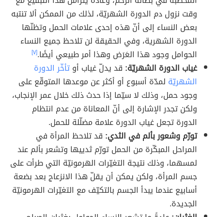
المخصبة في بطانة الرحم، وعادةً يتزامن هذا التبقيع مع
وقت نزول دم الدورة الشهريّة، لذلك من الممكن ألا تنتبه
بعض النساء إلى أنّ هذه إحدى علامات الحمل وتظنّها
الدورة الشهرية، وفي الحقيقة لن تلاحظ جميع النساء
الحوامل وجود هذا العَرَض وهذا أمر طبيعي أيضًا.
[٧]
غياب الدورة الشهريّة:
قد يدلّ غياب أو
تأخّر الدورة
الشهريّة
لمدّة أسبوع أو أكثر عن موعدها المتوقّع على
وجود حمل، وذلك لا سيّما إذا حدث ذلك خلال عمر الإنجاب،
ولكن تجدر الإشارة إلى أنّ المعاناة من عدم انتظام
الدورة تجعل غياب الدورة علامة مضلّلة للحمل.
تورّم وشعور بألم في الثدي:
قد تلاحظ المرأة في
المراحل المبكّرة من الحمل تورّم ثدييها وتشعر بألم عند
لمسهما، وذلك نتيجة التغيّرات الهرمونيّة التي طرأت على
جسم المرأة، ولكن يمكن أن يقلّ هذا الانزعاج بعد بضعة
أسابيع عندما يبدأ الجسم بالتكيّف مع التغيّرات الهرمونيّة
الجديدة.