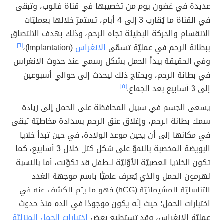
عديدة في غضون يوم من تخصيبها في قناة فالوب، وتبقى
في القناة ما يُقارب 3 إلى 4 أيام، تستمرّ خلالها بعمليّات
الانقسام والحركة البطيئة تجاه الرحم، وذلك بهدف الالتصاق
ببطانة الرحم في عمليّة تسمّى
الانغراس
(Implantation)،
[٦]
وفي الحقيقة يبدأ الحمل بشكل رسمي عند حدوث الانغراس
في بطانة الرحم، ويحتاج ذلك ليحدث إلى حوالي أسبوعين
إلى 3 أسابيع بعد الجماع.
[٥]
يسعى الجسم في سبيل المحافظة على الحمل إلى زيادة
سمك بطانة الرحم، وإغلاق عنق الرحم بسدادة مخاطيّة تبقى
في مكانها إلى أن يحين موعد الولادة، في حين تبدأ خلايا
البويضة المخصبة بالنموّ على شكل كتل خلال 3 أسابيع، كما
تكون الخلايا العصبيّة الأوّليّة للطفل قد تكوّنت، أما بالنسبة
لهرمون الحمل والذي يُعرف علميًّا باسم موجهة الغدد
التناسليّة المشيمائيّة (hCG) فهو ما يتم الكشف عنه في
اختبارات الحمل؛ حيث إنّه يكون موجودًا في الدم منذ حدوث
عمليّة الانغراس، وقد تستطيع بعض
اختبارات الحمل المنزليّة