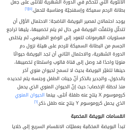
الأنثوية التي تتحكّم في الدورة الشهرية للأنثى على جعل
بطانة الرحم سميكة وإسفنجيّة ومناسبة للحمل.
[٥]
[٦]
يوجد احتمالان لمصير البويضة الناضجة؛ الاحتمال الأوّل أن
تتحلّل وتتفتّت البويضة في حال لم يتم تخصيبها، يليها تراجع
مستويات الهرمونات لتعود إلى الوضع الطبيعي، ثم يتخلص
الجسم من البطانة السميكة للرحم على هيئة نزول دم
الدورة الشهرية، والاحتمال الثاني أن تجد البويضة حيوانًا
منويًا واحدًا قد وصل إلى قناة فالوب واستطاع تخصيبها،
حينها تتغيّر البويضة بحيث لا تسمح لحيوان منوي آخر
بالدخول، والجدير بالذكر أنّ جينات الطفل وجنسه يتم تحديده
منذ لحظة الإخصاب؛ حيث إنّ الحيوان المنوي الذي يحمل
كروموسوم X ينتج عنه طفلة أنثى، بينما
الحيوان المنوي
الذي يحمل كروموسوم Y ينتج عنه طفل ذكر.
[٦]
انقسامات البويضة المخصبة
تبدأ البويضة المخصّبة بعمليّات الانقسام السريع إلى خلايا