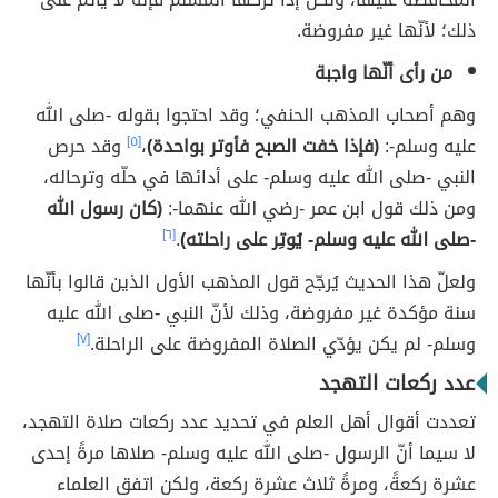
ذلك؛ لأنّها غير مفروضة.
من رأى أنّها واجبة
وهم أصحاب المذهب الحنفي؛ وقد احتجوا بقوله -صلى الله
عليه وسلم-:
(فإذا خفت الصبح فأوتر بواحدة)
،
[٥]
وقد حرص
النبي -صلى الله عليه وسلم- على أدائها في حلّه وترحاله،
ومن ذلك قول ابن عمر -رضي الله عنهما-:
(كان رسول الله
-صلى الله عليه وسلم- يُوتِر على راحلته)
.
[٦]
ولعلّ هذا الحديث يُرجّح قول المذهب الأول الذين قالوا بأنّها
سنة مؤكدة غير مفروضة، وذلك لأنّ النبي -صلى الله عليه
وسلم- لم يكن يؤدّي الصلاة المفروضة على الراحلة.
[٧]
عدد ركعات التهجد
تعددت أقوال أهل العلم في تحديد عدد ركعات صلاة التهجد،
لا سيما أنّ الرسول -صلى الله عليه وسلم- صلاها مرةً إحدى
عشرة ركعةً، ومرةً ثلاث عشرة ركعة، ولكن اتفق العلماء