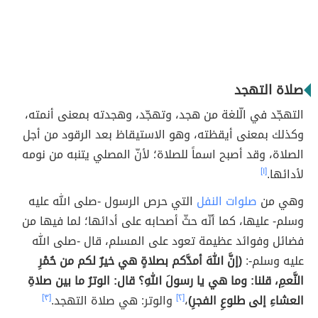
صلاة التهجد
التهجّد في الّلغة من هجد، وتهجّد، وهجدته بمعنى أنمته،
وكذلك بمعنى أيقظته، وهو الاستيقاظ بعد الرقود من أجل
الصلاة، وقد أصبح اسماً للصلاة؛ لأنّ المصلي يتنبه من نومه
لأدائها.
[١]
وهي من
صلوات النفل
التي حرص الرسول -صلى الله عليه
وسلم- عليها، كما أنّه حثّ أصحابه على أدائها؛ لما فيها من
فضائل وفوائد عظيمة تعود على المسلم، قال -صلى الله
عليه وسلم-:
(إنَّ اللهَ أمدَّكم بصلاةٍ هي خيرٌ لكم من حُمْرِ
النَّعمِ، قلنا: وما هي يا رسولَ اللهِ؟ قال: الوترُ ما بين صلاةِ
العشاءِ إلى طلوعِ الفجرِ)
،
[٢]
والوتر: هي صلاة التهجد.
[٣]