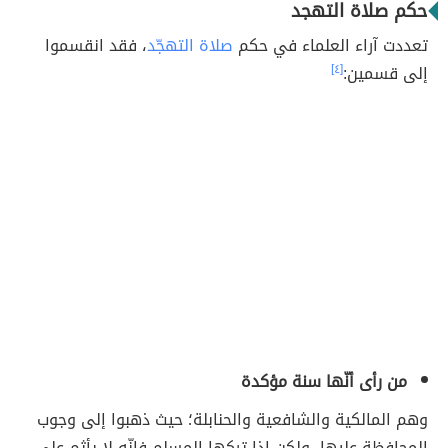
حكم صلاة التهجد
تعددت آراء العلماء في حكم
صلاة التهجّد
، فقد انقسموا
إلى قسمين:
[٤]
من رأى أنّها سنة مؤكدة
وهم المالكية والشافعية والحنابلة؛ حيث ذهبوا إلى وجوب
المحافظة عليها، ولكن إذا تركها المسلم فإنّه لا يأثم على