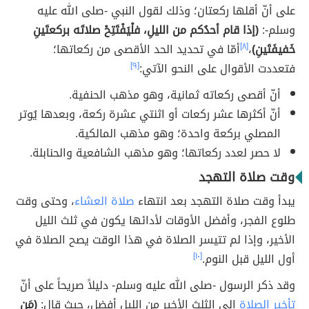
على أنّ أقلها ركعتان؛ وذلك لقول النبي -صلى الله عليه
وسلم-:
(إذا قام أحدُكم من الليلِ، فلْيَفْتَتِحْ صلاتَه بركعتَينِ
خَفيفَتَينِ)
،
[٨]
أمّا في تحديد الحد الأقصى من ركعاتها؛
فتعددت الأقوال على النحو الآتي:
[٩]
أنّ أقصى ركعاته ثمانية، وهو مذهب الحنفية.
أنّ أكثرها عشر ركعات أو اثنتي عشرة ركعة، وبعدها يُوتر
المصلي بركعة واحدة؛ وهو مذهب المالكية.
لا حصر لعدد ركعاتها؛ وهو مذهب الشافعية والحنابلة.
وقت صلاة التهجد
يبدأ وقت صلاة التهجد بعد انتهاء
صلاة العشاء
، وحتى وقت
طلوع الفجر، وأفضل الأوقات لأدائها يكون في ثلث الليل
الأخير، وإذا لم تتيسر الصلاة في هذا الوقت يصح الصلاة في
أول الليل قبل النوم.
[١٠]
وقد ذكر الرسول -صلى الله عليه وسلم- دليلاً صريحاً على أنّ
تأخير الصلاة
إلى الثلث الأخير من الليل أفضل، حيث قال:
(مَن