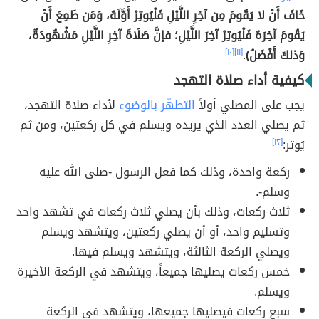
خَافَ أَنْ لا يَقُومَ مِن آخِرِ اللَّيْلِ فَلْيُوتِرْ أَوَّلَهُ، وَمَن طَمِعَ أَنْ
يَقُومَ آخِرَهُ فَلْيُوتِرْ آخِرَ اللَّيْلِ؛ فإنَّ صَلَاةَ آخِرِ اللَّيْلِ مَشْهُودَةٌ،
وَذلكَ أَفْضَلُ)
.
[١١]
[١٠]
كيفية أداء صلاة التهجد
يجب على المصلي أولاً
التطهّر بالوضوء
لأداء صلاة التهجد،
ثم يصلي العدد الذي يريده ويسلم في كل ركعتين، ومن ثم
يُوتر:
[١٢]
ركعة واحدة، وذلك كما فعل الرسول -صلى الله عليه
وسلم-.
ثلاث ركعات، وذلك بأن يصلي ثلاث ركعات في تشهد واحد
وتسليم واحد، أو أن يصلي ركعتين، ويتشهد ويسلم
ويصلي الركعة الثالثة، ويتشهد ويسلم فيها.
خمس ركعات يصليها جميعاً، ويتشهد في الركعة الأخيرة
ويسلم.
سبع ركعات فيصليها جميعها، ويتشهد في الركعة