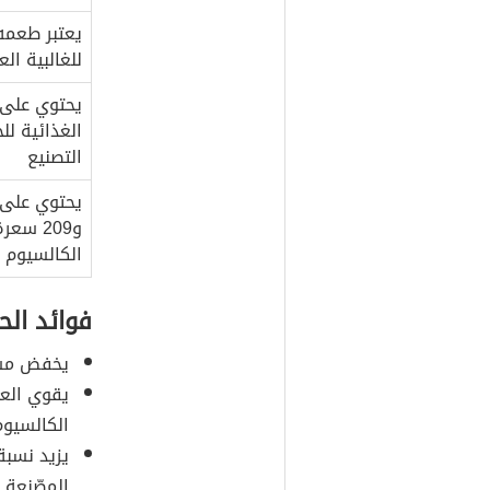
يعتبر طعمه
للغالبية ا
يحتوي على
الغذائية لل
التصنيع
و209 سع
الكالسيوم
فوائد ال
يخفض مست
يقوي العظ
الكالسيوم
يزيد نسبة
المصّنعة.