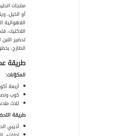
منتجات الحليب
أو الخيل، وي
اللاهوائية ا
اللاكتيك، فت
تحضير اللبن 
الطازج، بخط
طريقة عمل
المكوّنات:
أربعة أكوا
كوب ونصف
ثلاث ملاعق
طريقة التحضي
أذيبي الحل
اطفئي الن