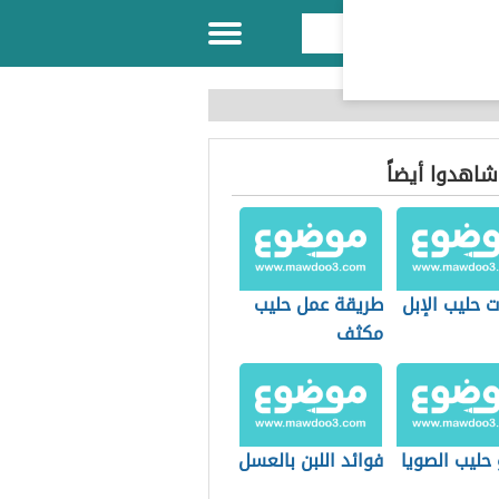
 شاهدوا أيضاً
 حليب الإبل
طريقة عمل حليب
مكثف
حليب الصويا
فوائد اللبن بالعسل