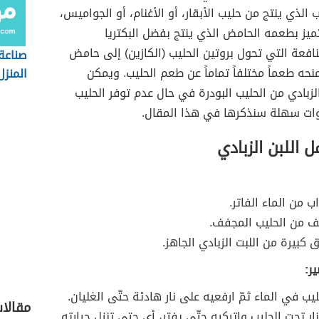
 الذي ينتج من حليب الأبقار، أو الأغنام، أو الجواميس،
تميز بطعمه الحامض الذي ينتج بفضل البكتريا
لنافعة التي تحول بروتين الحليب (الكازين) إلى حامض
صناعة
منحه طعماً مختلفاً تماماً عن طعم الحليب. ويمكن
المنزل
الزبادي من الحليب البودرة في حال عدم توفر الحليب
وات سهلة سنذكرها في هذا المقال.
 اللبن الزبادي
ب من الماء الفاتر.
 من الحليب المجفف.
 كبيرة من اللبت الزبادي الجاهز.
ر:
يب في الماء ثمّ ارفعيه على نار هادئة حتّى الغليان.
مقالا
ار تحت الحليب واتركيه حتّى يفتر، أي حتى تنزل حرارته