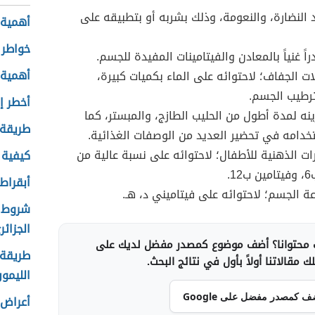
د النضارة، والنعومة، وذلك بشربه أو بتطبيقه على
أهمية 
خواطر 
اً غنياً بالمعادن والفيتامينات المفيدة للجسم.
أهمية 
ات الجفاف؛ لاحتوائه على الماء بكميات كبيرة،
ترطيب الجسم.
أخطر إ
نه لمدة أطول من الحليب الطازج، والمبستر، كما
طريقة 
دامه في تحضير العديد من الوصفات الغذائية.
رات الذهنية للأطفال؛ لاحتوائه على نسبة عالية من
كيفية 
1.
أبقراط
ة الجسم؛ لاحتوائه على فيتاميني د، هـ.
شروط ر
الجزائر
محتوانا؟ أضف موضوع كمصدر مفضل لديك على
طريقة 
 مقالاتنا أولاً بأول في نتائج البحث.
الليمو
ف كمصدر مفضل على Google
أعراض 