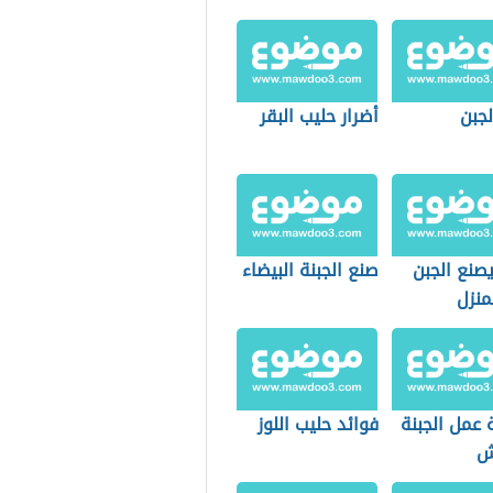
لجبن
أضرار حليب البقر
صنع الجبن
صنع الجبنة البيضاء
منزل
 عمل الجبنة
فوائد حليب اللوز
ش