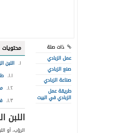
ذات صلة
محتويات
عمل الزبادي
١
اللبن ال
صنع الزبادي
١.١
طر
صناعة الزبادي
١.٢
مق
طريقة عمل
الزبادي في البيت
١.٣
ف
اللبن ال
الروْب، أو الل