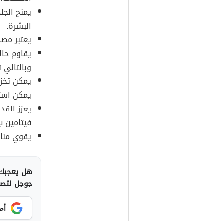
يمنح الجل
البشرة.
يعتبر مصدر
يقاوم حال
وبالتالي 
يمكن تخزي
يمكن استخ
يعزز القد
فيتامين ب6، وفيتامين ب2
يقوي مناع
هل يعجبك 
جوجل لتصلك
أض