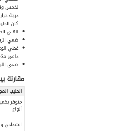
لخمس وثلا
درجة حرار
كان الحليب
انقلي الح
ضعي الزباد
غطي الوع
دافئ مدّة
ضعي اللبن
مقارنة بي
الحليب الم
متوفر بكمي
أنواع
اقتصادي ور