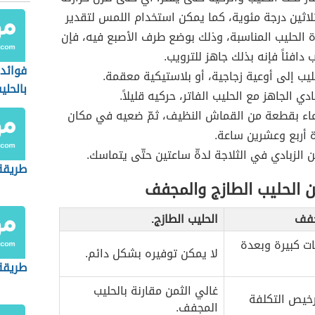
ثين درجة مئوية، كما يمكن استخدام اللمس لتقدير
ة الحليب المناسبة، وذلك بوضع طرف الأصبع فيه، فإن
 دافئاً فإنه بذلك جاهز للترويب.
فوائد 
ليب إلى أوعية زجاجية، أو بلاستيكية معقمة.
بالحلي
ي الجاهز مع الحليب الفاتر، حركيه قليلاً.
اء بقطعة من القماش النظيف، ثمّ ضعيه في مكان
 أربع وعشرين ساعة.
 الزبادي في الثلاجة لدةّ ساعتين حتّى يتماسك.
طريقة 
ن الحليب الطازج والمجفف
جفف
الحليب الطازج.
ات كبيرة وبعدة
لا يمكن توفيره بشكل دائم.
طريقة 
غالي الثمن مقارنة بالحليب
خيص التكلفة
المجفف.