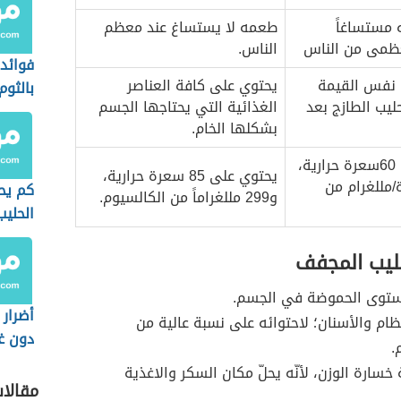
 مستساغاً
طعمه لا يستساغ عند معظم
لعظمى من الناس
الناس.
فوائد 
 نفس القيمة
يحتوي على كافة العناصر
بالثوم
حليب الطازج بعد
الغذائية التي يحتاجها الجسم
بشكلها الخام.
يحتوي على 60سعرة حرارية،
يحتوي على 85 سعرة حرارية،
رة/مللغرام من
كم يحت
و299 مللغراماً من الكالسيوم.
الحليب
حليب المجفف
وى الحموضة في الجسم.
أضرار 
ام والأسنان؛ لاحتوائه على نسبة عالية من
دون غ
.
 خسارة الوزن، لأنّه يحلّ مكان السكر والاغذية
مقالا