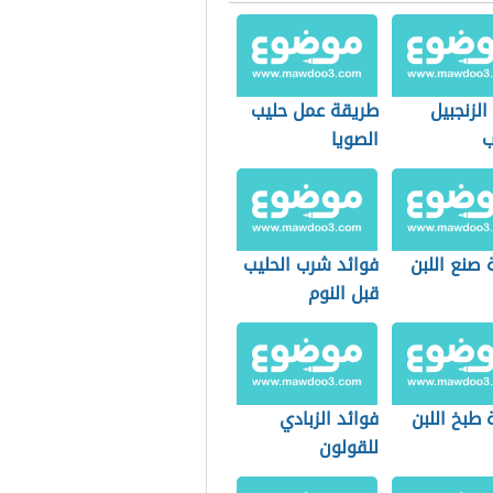
الزنجبيل
طريقة عمل حليب
ب
الصويا
صنع اللبن
فوائد شرب الحليب
قبل النوم
طبخ اللبن
فوائد الزبادي
للقولون