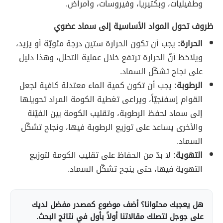
وطفيليات، وبكتيريا، وفيروسات، وأمراض.
ظروف تحول المواد الأساسية إلى سماد عضوي
الحرارة:
يجب أن تكون الحرارة ستين درجة مئويّة أو يزيد،
ويلاحَظ أنّ الحرارة ترتفع خلال عملية التحلل، وهذا دليل
على نجاح تشكّل السماد.
الرطوبة:
يجب أن تكون كمية الماء معتدلة كافية لجعل
القوام إسفنجيّاً، ويراعى تغطية الكومة المراد تحويلها
إلى سماد لحفظ الرطوبة، وتقليب الكومة بين الفيْنة
والأخرى يساعد على توزيع الرطوبة فيها، ونجاح تشكّل
السماد.
التهوية:
لا بدّ من الحفاظ على تقليب الكومة لتوزيع
التهوية فيها، حتى ينجح تشكّل السماد.
هل يعجبك محتوانا؟ أضف موضوع كمصدر مفضل لديك
على جوجل لتصلك مقالاتنا أولاً بأول في نتائج البحث.