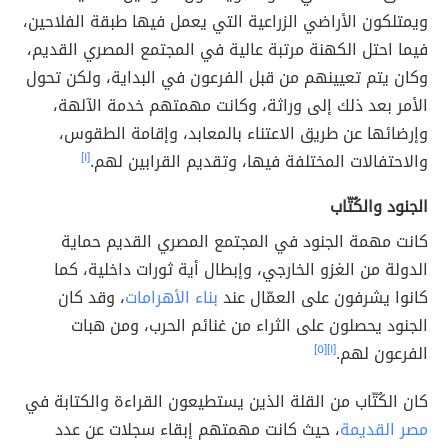
ويمتلكون الأراضي الزراعية التي يعمل فيها طبقة الفلاحين،
فيما احتل الكهنة مرتبة عالية في المجتمع المصري القديم،
وكان يتم تعيينهم من قبل الفرعون في البداية، ولكن تحول
الأمر بعد ذلك إلى وراثة، وكانت مهمتهم خدمة الآلهة،
وإرضائها عن طريق الاعتناء بالمعابد، وإقامة الطقوس،
والاحتفالات المختلفة فيها، وتقديم القرابين لهم.
[١]
الجنود والكُتّاب
كانت مهمة الجنود في المجتمع المصري القديم حماية
الدولة من الغزو الخارجي، وإبطال أية ثورات داخلية، كما
كانوا يشرفون على العمّال عند
بناء الأهرامات
، وقد كان
الجنود يحصلون على الثراء من غنائم الحرب، ومن هبات
الفرعون لهم.
[١]
[٥]
كان الكُتّاب من القلة الذين يستطيعون القراءة والكتابة في
مصر القديمة
، حيث كانت مهمتهم إبقاء سجلات عن عدد