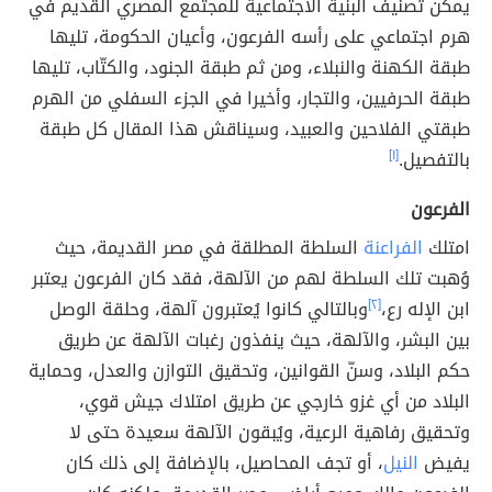
يمكن تصنيف البنية الاجتماعية للمجتمع المصري القديم في
هرم اجتماعي على رأسه الفرعون، وأعيان الحكومة، تليها
طبقة الكهنة والنبلاء، ومن ثم طبقة الجنود، والكتّاب، تليها
طبقة الحرفيين، والتجار، وأخيرا في الجزء السفلي من الهرم
طبقتي الفلاحين والعبيد، وسيناقش هذا المقال كل طبقة
بالتفصيل.
[١]
الفرعون
امتلك
الفراعنة
السلطة المطلقة في مصر القديمة، حيث
وُهبت تلك السلطة لهم من الآلهة، فقد كان الفرعون يعتبر
ابن الإله رع،
[٢]
وبالتالي كانوا يُعتبرون آلهة، وحلقة الوصل
بين البشر، والآلهة، حيث ينفذون رغبات الآلهة عن طريق
حكم البلاد، وسنّ القوانين، وتحقيق التوازن والعدل، وحماية
البلاد من أي غزو خارجي عن طريق امتلاك جيش قوي،
وتحقيق رفاهية الرعية، ويُبقون الآلهة سعيدة حتى لا
يفيض
النيل
، أو تجف المحاصيل، بالإضافة إلى ذلك كان