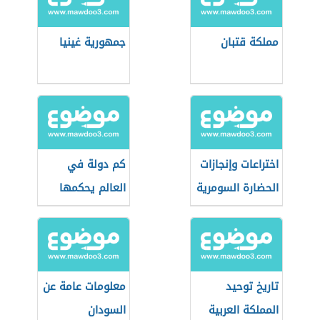
مملكة قتبان
جمهورية غينيا
اختراعات وإنجازات
كم دولة في
الحضارة السومرية
العالم يحكمها
نظام ملكي
تاريخ توحيد
معلومات عامة عن
المملكة العربية
السودان