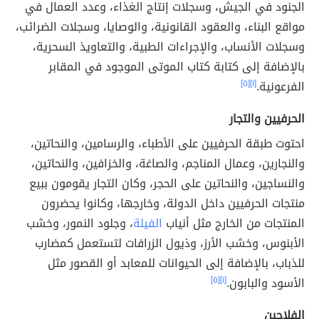
الجنود في الجيش، وسجلات إنتاج الغذاء، وعدد العمال في
مواقع البناء، والعقود القانونية، والوصايا، وسجلات الضرائب،
وسجلات الأنساب، والإجراءات الطبية، والتعاويذ السحرية،
بالإضافة إلى كتابة كتاب الموتى الموجود في المقابر
الفرعونية.
[١]
[٥]
الحرفيين والتجار
احتوت طبقة الحرفيين على الأطباء، والرسامين، والنحاتين،
والنجارين، وعمال المناجم، والصاغة، والخزافين، والنحاتين،
والنساجين، والنحاتين على الحجر، وكان التجار يقومون ببيع
منتجات الحرفيين داخل الدولة، وخارجها، وكانوا يحضرون
المنتجات من الخارج مثل أنياب
الفيلة
، وجلود النمور، وخشب
الأبنوس، وخشب الأرز، وذيول الزرافات لتستعمل كمضارب
للذباب، بالإضافة إلى الحيوانات للمعابد أو القصور مثل
الأسود والبابون.
[١]
[٥]
الفلاحين