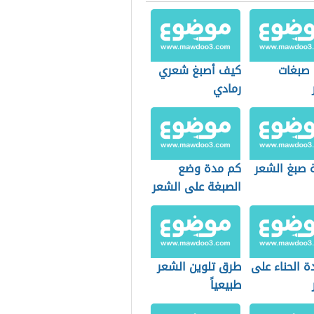
 صبغات
كيف أصبغ شعري
رمادي
 صبغ الشعر
كم مدة وضع
الصبغة على الشعر
 الحناء على
طرق تلوين الشعر
طبيعياً