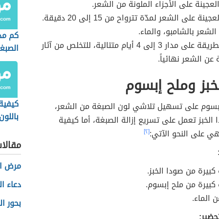
العجينة على الأجزاء الملونة من الشعر.
جينة على الشعر لمدّة تترواح من 15 إلى 20 دقيقة.
الشعر بالشامبو، والماء.
كم مد
تُكرر الطريقة على مدار 3 إلى 4 أيام متتالية، للتخلص من آثار
الصبغ
عن الشعر نهائياً.
خبز وملح إبسوم
كيفية
إبسوم على تسهيل تلاشي لون الصبغة من الشعر،
باللون
الخبز تعمل على تسريع إزالة الصبغة، أما كيفية
ي على النحو الآتي:
[٢]
مقالا
مرض ال
كبيرة من صودا الخبز.
كبيرة من ملح إبسوم.
دعاء ال
 الماء.
بحور ا
حضير: