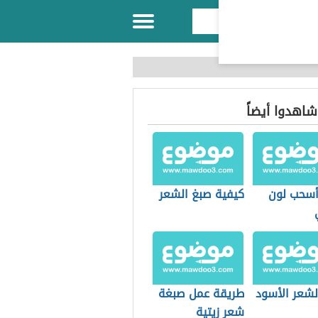
 شاهدوا أيضاً
سحب لون
كيفية صبغ الشعر
لشعر الأسود
طريقة عمل صبغة
شعر زيتية