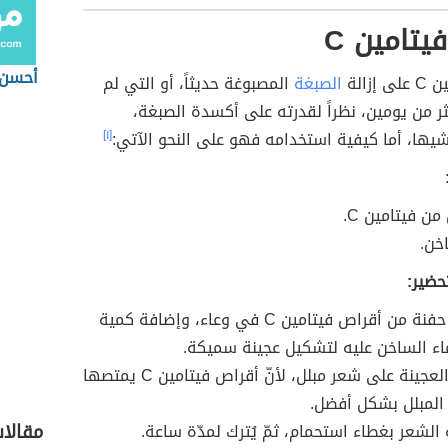
يتامين C
أحسن 
إزالة
الصبغة
المصبوغة حديثاً، أو التي لم
ثر من يومين، نظراً لقدرته على أكسدة الصبغة،
يها، أما كيفية استخدامه فهو على النحو الآتي:
[١]
ن فيتامين C.
خن.
حضير:
تُطحن حفنة من أقراص فيتامين C في وعاء، وإضافة كمية
اء الساخن عليه لتشكيل عجينة سميكة.
توزيع العجينة على شعر مبلل، لأنّ أقراص فيتامين C يمتصها
المبلل بشكل أفضل.
مقالات
الشعر بغطاء استحمام، ثمّ يُترك لمدّة ساعة.