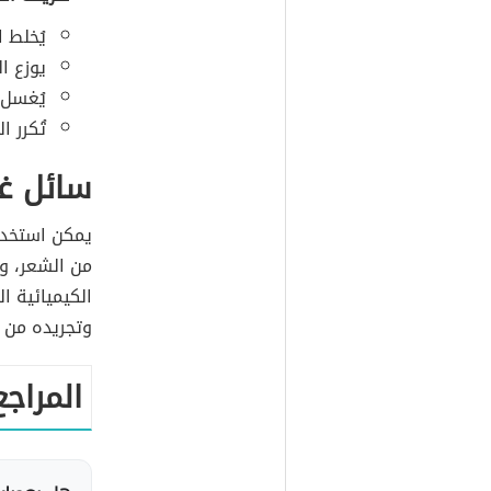
يُخلط 
يوزع الم
يُغسل
تُكرر ا
سائل غ
يمكن استخدا
من الشعر، وذ
الكيميائية ا
وتجريده من 
المراجع