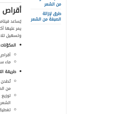
من الشعر
أقراص ف
طرق لإزالة
الصبغة من الشعر
يُساعد فيتامين C على 
يمر عليها أك
وتسهيل تلاش
المكوّنات:
أقراص م
ماء سا
طريقة الت
من الم
الشعر 
تغطية 