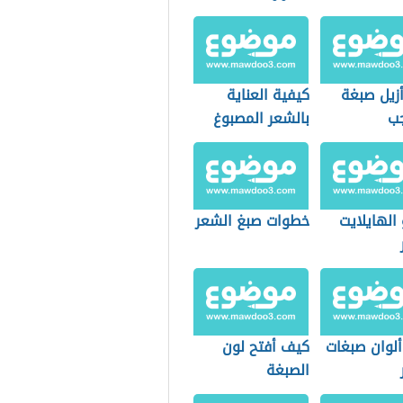
زيل صبغة
كيفية العناية
جب
بالشعر المصبوغ
بالأشقر
الهايلايت
خطوات صبغ الشعر
ألوان صبغات
كيف أفتح لون
الصبغة