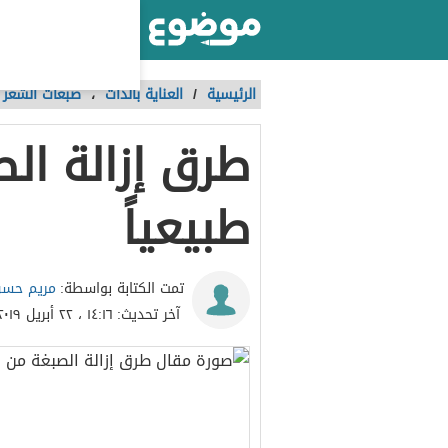
أكبر موقع عربي بالعالم
الرئيسية
/
العناية بالذات
،
صبغات الشعر
طرق إزالة ال
طبيعياً
مريم حسن
تمت الكتابة بواسطة:
آخر تحديث:
١٤:١٦ ، ٢٢ أبريل ٢٠١٩