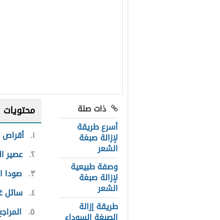
ذات صلة
محتويات
أسرع طريقة
١
أقراص ف
لإزالة صبغة
الشعر
٢
عصير ال
وصفة طبيعية
٣
صودا ا
لإزالة صبغة
الشعر
٤
سائل غ
طريقة إزالة
٥
المراجع
الصبغة السوداء