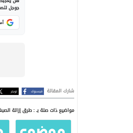
هل يعجبك 
جوجل لتصلك
أض
شارك المقالة
فيسبوك
تويتر
مواضيع ذات صلة بـ : طرق إزالة الصبغ