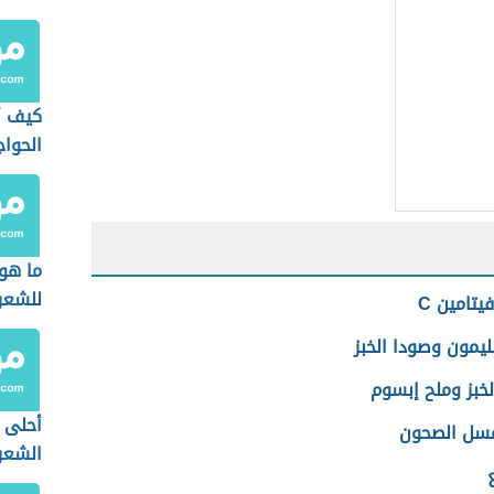
كيف أ
الحوا
ما هو 
للشعر
يتامين C
ليمون وصودا الخبز
لخبز وملح إبسوم
أحلى 
سل الصحون
الشعر