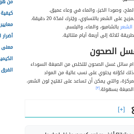
من هو 
الملح، وصودا الخبز، والماء في وعاء عميق.
كيفية 
زيج على الشعر بالتساوي، ويُترك لمدّة 20 دقيقة.
معايير
الشعر
بالشامبو، والماء، والبلسم.
لطريقة ثلاثة إلى أربعة أيام متتالية.
أضرار ا
معنى ا
سل الصحون
الكيمي
م سائل غسل الصحون للتخلص من الصبغة السوداء
الفرق ب
لك لكوّنه يحتوي على نسب عالية من المواد
لمركزة، والتي يمكن أَن تساعد على تفتيح لون الشعر،
الصبغة بسهولة.
[٣]