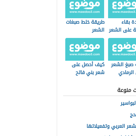
ة بقاء
طريقة خلط صبغات
ة على الشعر
الشعر
 صبغ الشعر
كيف أحصل على
 الرمادي
شعر بني فاتح
ت منوعة
بواسير
حج
لشعر العربي وتفعيلاتها