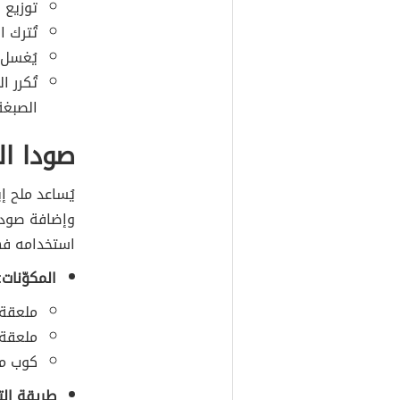
توزيع 
تُترك الع
يُغسل 
الصبغة 
صودا ال
يُساعد ملح 
وإضافة صودا 
استخدامه فه
المكوّنات:
ملعقة 
ملعقة 
كوب من
طريقة الت