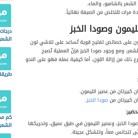
الشعر بالشامبو، والماء.
دة مرات للتخلص من الصبغة نهائياً.
ليمون وصودا الخبز
درجات
الشعر
ون على خصائص تفتيح قوية تُساعد على تلاشي لون
شعر، ومع وجود صودا الخبز فإنّ العملية تُصبح
ذلك من إزالة اللون، أما كيفية عمله فهو على النحو
طريقة
ن كبيرتان من عصير الليمون.
ن كبيرتان من
صودا الخبز
.
حضير:
كم مدة
صودا الخبز، وعصير الليمون في طبق عميق، وتحريكها
الشعر
تّى تتجانس معاً، وتتشكل عجينة.