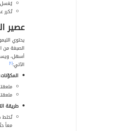
يُغسل 
تُكرر ع
عصير ال
يحتوي الليم
الصبغة من ال
أسهل، ويسرع 
الآتي:
[٢]
المكوّنات:
ملعقتا
ملعقتا
طريقة الت
تُخلط 
معاً ح