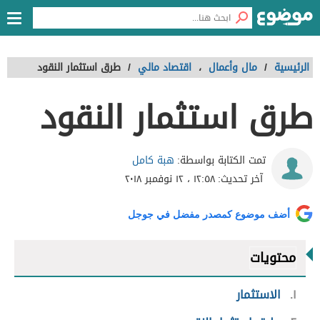
الرئيسية
/
مال وأعمال
،
اقتصاد مالي
/
طرق استثمار النقود
طرق استثمار النقود
هبة كامل
تمت الكتابة بواسطة:
آخر تحديث:
١٢:٥٨ ، ١٢ نوفمبر ٢٠١٨
أضف موضوع كمصدر مفضل في جوجل
محتويات
١
الاستثمار