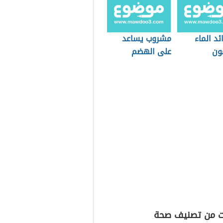
ئد الماء
مشروب يساعد
ون
على الهضم
ت من تصنيف صحة