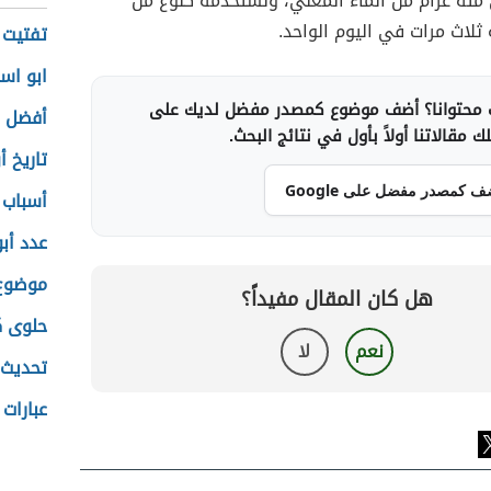
 مئة غرام من الماء المغلي، ونستخدمه كنوع من
لاث مرات في اليوم الواحد.
تفتيت 
ابو اس
محتوانا؟ أضف موضوع كمصدر مفضل لديك على
أفضل و
 مقالاتنا أولاً بأول في نتائج البحث.
تاريخ 
ف كمصدر مفضل على Google
أسباب 
عدد أبو
موضوع 
هل كان المقال مفيداً؟
حلوى ك
نعم
لا
تحديث
عبارات