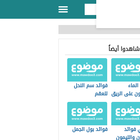
 شاهدوا أيضاً
الماء
فوائد سم النحل
ون على الريق
للعقم
 فوائد
فوائد بول الجمل
ن والليمون