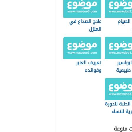
الصيام
علاج الصداع في
المنزل
لبواسير
تعريف العنبر
طبيعية
وفوائده
الحلبة للدورة
ية للنساء
ت منوعة