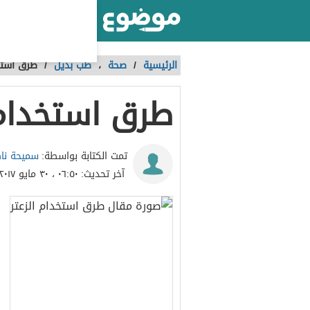
أكبر موقع عربي بالعالم
الرئيسية
/
صحة
،
طب بديل
/
طرق استخد
طرق استخدام 
سميحة نا
تمت الكتابة بواسطة:
آخر تحديث:
٠٦:٥٠ ، ٣٠ مايو ٢٠١٧