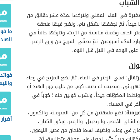
الشباب
غيرة في الماء المغلي ونتركها لمدّة عشر دقائق من
جيداً، ثمّ نجففها بشكل تام، ونضع فيها ملعقة
ما فو
عتر الجاف وكمية مناسبة من الزيت، ونتركها جانباً في
الهند
رد لمدّة أسبوعين، ثمّ نصفّي المزيج من ورق الزعتر،
على الوجه في الليل قبل النوم.
وزن
فوائد 
برتقال:
نغلي الزعتر في الماء، ثمّ نضع المزيج في وعاء
والليم
كهربائي، ونضيف له نصف كوب من حليب جوز الهند أو
ونخلط المكوّنات جيداً، ونشرب كوبين منه ؛ كوباً في
آخر في المساء.
ميرمية:
نضع ملعقتين من كلٍ من: الميرمية، والكمون،
أضرار 
الشاي الأخضر، والزنجبيل، والزعتر، وبذور الكتان،
ان في وعاء، ونضيف لهما فنجان من عصير الليمون،
كوّنات جيداً حتّى نحصل على عجينة متجانسة، ثمّ