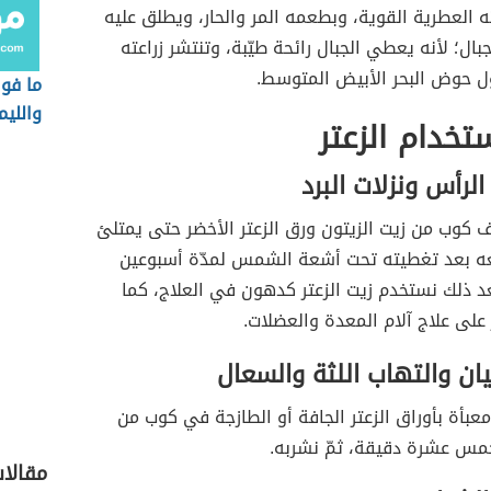
ته العطرية القوية، وبطعمه المر والحار، ويطلق عليه
بال؛ لأنه يعطي الجبال رائحة طيّبة، وتنتشر زراعته
 حوض البحر الأبيض المتوسط.
ما فوا
والليم
خدام الزعتر
الرأس ونزلات البرد
كوب من زيت الزيتون ورق الزعتر الأخضر حتى يمتلئ
ه بعد تغطيته تحت أشعة الشمس لمدّة أسبوعين
عد ذلك نستخدم زيت الزعتر كدهون في العلاج، كما
 على علاج آلام المعدة والعضلات.
يان والتهاب اللثة والسعال
عبأة بأوراق الزعتر الجافة أو الطازجة في كوب من
خمس عشرة دقيقة، ثمّ نشربه.
مقالا