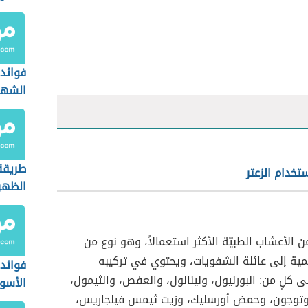
فوائد 
الشهر
طريقة
خدام الزعتر
الظهر
من الأعشاب الطبيّة الأكثر استعمالاً، وهو نوع من
نتمية إلى عائلة الشفويات، ويحتوي في تركيبه
فوائد 
ى كلٍ من: البورنيول، ولينالول، والعفص، والثيمول،
الأسو
 وتوجون، وحمض أورسليك، وزيت ثيمس فيلجاريس،