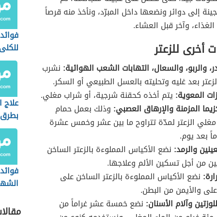
ينة إلى دوائر ونضعها داخل المبرّد، ونأخذ منه قرصاً
الغذاء، وآخر قبل العشاء.
فوائد 
 أخرى للزعتر
للكلى
در، والربو، والسعال، التهابات الشعب الهوائية:
نشرب
الزعتر بعد غليه وتحليته بالعسل الطبيعي أو السكر.
زات المعوية:
يتم أخذه كحقنة شرجية، أو شراب مغلي.
علاج ا
كزيما المزمنة والإرهاق العصبي:
وذلك بعمل حمام
بطرق 
غلي الزعتر لمدّة تتراوح ما بين عشر وخمس عشرة
اً بعد يوم.
ينين والرمد:
نضع الأكياس المملوءة بالزعتر الساخن
ين من أجل تسكين الألم وعلاجها.
فوائد 
ارة:
نضع الأكياس المملوءة بالزعتر الساخن على
الشهر
أعلى والأيمن من البطن.
لوزتين وآلام الأسنان:
نضع خمسة عشر غراماً من
مقالا