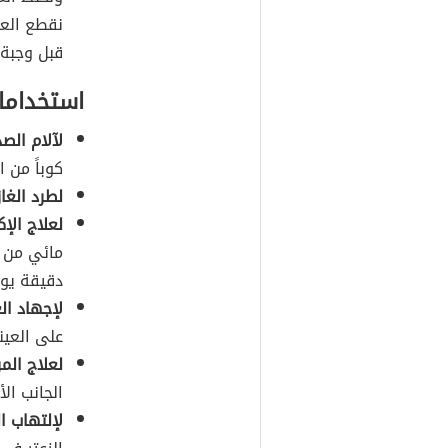
نقطع العج
قبل وجبة 
استخدامات
لآلام الص
كوباً من 
لطرد الغا
لعلاج الإ
مائي من م
دقيقة يوم
لإجهاد الع
على العين
لعلاج المر
الجانب ال
لإلتهاب ال