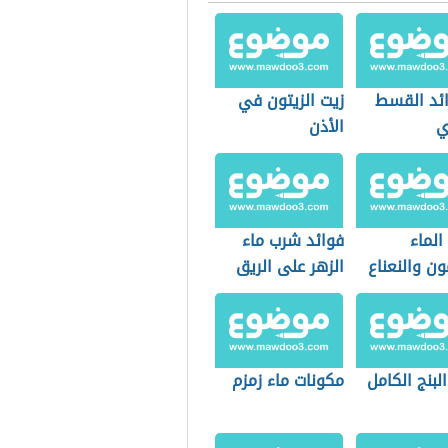
ائد القسط
زيت الزيتون في
ي
الأذن
الماء
فوائد شرب ماء
ون والنعناع
الزهر على الريق
البنج الكامل
مكونات ماء زمزم