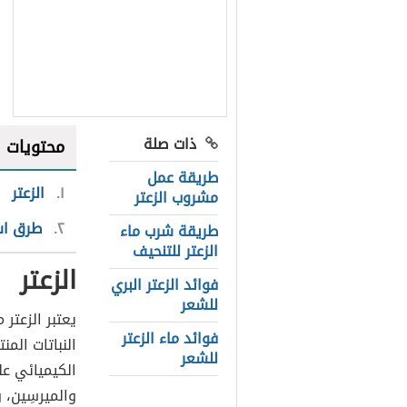
ذات صلة
محتويات
طريقة عمل
١
الزعتر
مشروب الزعتر
٢
طرق است
طريقة شرب ماء
الزعتر للتنحيف
الزعتر
فوائد الزعتر البري
للشعر
يعتبر الزعتر 
فوائد ماء الزعتر
النباتات الم
للشعر
الكيميائي عل
والميرسِين،