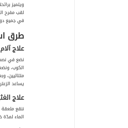
ويتميز برائح
لقب مفرح الج
في جميع دول
طرق است
علاج آلام 
نضع في نصف 
الكوب، ونضع
متتاليين، وب
يساعد الزعتر
علاج الغث
ننقع ملعقة م
الماء لمدّة 