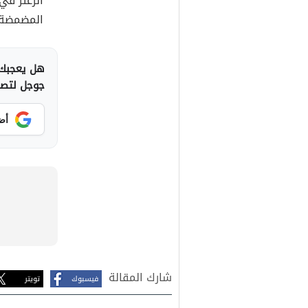
الزعتر في
المضمضة ث
هل يعجبك 
جوجل لتصلك
أض
شارك المقالة
فيسبوك
تويتر