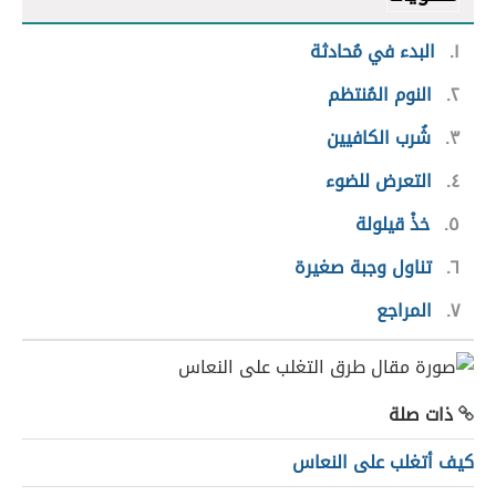
١
البدء في مُحادثة
٢
النوم المُنتظم
٣
شُرب الكافيين
٤
التعرض للضوء
٥
خذْ قيلولة
٦
تناول وجبة صغيرة
٧
المراجع
ذات صلة
كيف أتغلب على النعاس