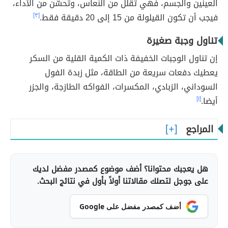
العينين والجسم، فهي تقلل من النعاس، وتحسّن من الآداء،
فيجب أن تكون القيلولة من 15 إلى 20 دقيقة فقط.
[٣]
تناول وجبة صغيرة
إن تناول الوجبات الخفيفة ذات الكمية القلية من السكر
يعطيك دفعات سريعة من الطاقة، مثل زبدة الفول
السوداني، الزبادي، المكسرات، الفواكه الطازجة، والجزر
أيضا.
[١]
المراجع
هل يعجبك محتوانا؟ أضف موضوع كمصدر مفضل لديك
على جوجل لتصلك مقالاتنا أولاً بأول في نتائج البحث.
أضف كمصدر مفضل على Google