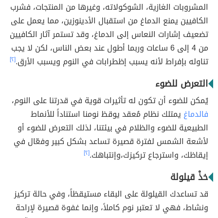
المشروبات الغازية، الشوكولاته، وغيرها من المنتجات، فشرب
الكافيين يمنع الدماغ من استقبال الأدينوزين، مما يعمل على
تضعيف إشارات النعاس إلى الدماغ، وقد تستمر آثار الكافيين
من 4 إلى 6 ساعات وربما أطول عند بعض الناس، لكن لا يجب
تناوله بإفراط لأنه يسبب إظطرابات في النوم ويسبب الأرق.
[٢]
التعرض للضوء
يُمكن للضوء أن تكون له تأثيرات قوية في قدرتنا على النوم،
فالدماغ
يمتلك نظام مُعقد يوقظ نومنا استناداً للأنماط
الطبيعية للضوء والظلام في بيئتنا، لذلك التعرض للضوء أو
لأشعة الشمس لفترة قصيرة تساعد بشكل كبير وفعّال في
إيقاظك، واسترجاع تركيزك،وإنتباهك.
[٢]
خذْ قيلولة
قد تساعدك القيلولة على البقاء مستيقظاً، وفي حالة تركيز
ونشاط، فهي لا تعتبر نوم كاملاً، وإنما غفوة قصيرة لإراحة