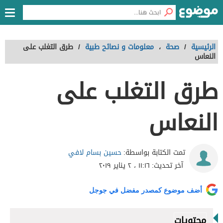
الرئيسية
/
صحة
،
معلومات و نصائح طبية
/
طرق التغلب على
النعاس
طرق التغلب على
النعاس
حسين بسام لافي
تمت الكتابة بواسطة:
آخر تحديث:
١١:١٦ ، ٢ يناير ٢٠١٩
أضف موضوع كمصدر مفضل في جوجل
محتويات