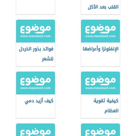
القلب بعد الأكل
الإنفلونزا وأعراضها
فوائد بذور الخردل
للشعر
كيفية تقوية
كيف أزيد دمي
العظام