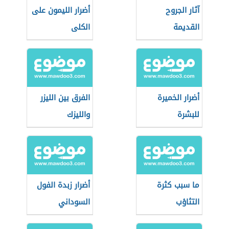
آثار الجروح
أضرار الليمون على
القديمة
الكلى
أضرار الخميرة
الفرق بين الليزر
للبشرة
والليزك
ما سبب كثرة
أضرار زبدة الفول
التثاؤب
السوداني