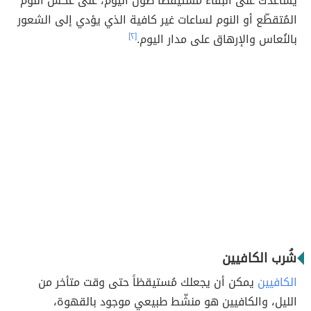
يساعدك على البقاء مستيقظاً طول اليوم، على عكس النوم
المُتقطّع أو النوم لساعات غير كافية الذي يؤدي إلى الشعور
بالنُعاس والإرهاق على مدار اليوم.
[٢]
شُرب الكافيين
الكافيين
يمكن أن يجعلك مُستيقظاً حتى وقت متأخر من
الليل، والكافيين هو منشّط طبيعي موجود بالقهوة،