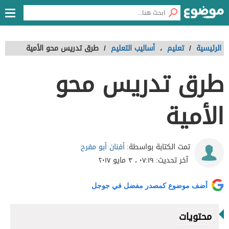
الرئيسية
/
تعليم
،
أساليب التعليم
/
طرق تدريس محو الأمية
طرق تدريس محو
الأمية
أفنان أبو مفرح
تمت الكتابة بواسطة:
آخر تحديث:
٠٧:١٩ ، ٣ مايو ٢٠١٧
أضف موضوع كمصدر مفضل في جوجل
محتويات