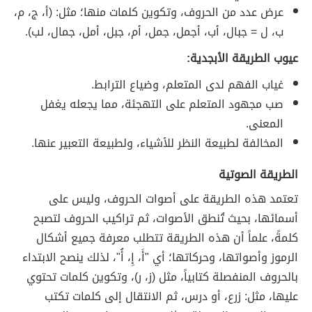
عرض عدد من الحروف، وتكوين كلمات منها؛ مثل: (أ، ج، م،
ب، ل = جبال، أب، أجمل، جمل، أم، جبل، أمل، جمال، لب).
عيوب الطريقة الأبجدية:
غياب الفهم لدى المتعلم، وضياع الترابط.
صب مجهود المتعلم على التهجئة، مما يجعله يغفل
المعنى.
المخالفة لطبيعة النظر للأشياء، ولطبيعة التعبير عنها.
الطريقة الصوتية
تعتمد هذه الطريقة على أصوات الحروف، وليس على
أسمائها، بحيث تُنطق الأصوات، ثم تراكيب الحروف لتصبح
كلمةً، علماً أن هذه الطريقة تتطلب معرفة جميع أشكال
الرموز وأصواتها، وحركاتها؛ أي "أَ، إِ، أُ"، لذلك ينصح الابتداء
بالحروف المنفصلة كتابياً، مثل (ز، ر)، وتكوين كلمات تحتوي
عليها، مثل: زرع، أو درس، ثم الانتقال إلى كلمات تكتب