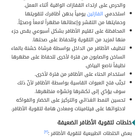
والحرص على ارتداء القفازات الواقية أثناء العمل.
استخدمي
الفازلين
يومياً بدهن أظافرك لتقويتها
وحمايتها من التقشر وإعطائها مظهراً لامعاً وصحيّاً.
المحافظة على تقليم الأظافر بشكل أسبوعي بقص جزء
منها لمزيد من التقوية وللحفاظ على صحتها.
تنظيف الأظافر من الداخل بواسطة فرشاة خشنة بالماء
الساخن والصابون من فترة لأخرى للحفاظ على مظهرها
نظيفاً ناصع البياض.
استخدام الحناء على الأظافر من فترة لأخرى.
تجنّب فتح العبوات القاسية بواسطة الأظافر لأنّ ذلك
سوف يؤدّي إلى تكسّرها وتشوّه منظهرها.
تحسين النمط الغذائي والتركيز على الخضار والفواكه
لاحتوائها على فيتامينات ومعادن هامة لتقوية الأظافر.
خلطات لتقوية الأظافر الضعيفة
بعض الخلطات الطبيعية لتقوية الأظافر :
[٣]