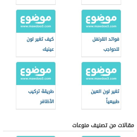
فوائد القرنفل
كيف تغير لون
للحواجب
عينيك
تغير لون العين
طريقة تركيب
طبيعياً
الأظافر
مقالات من تصنيف منوعات