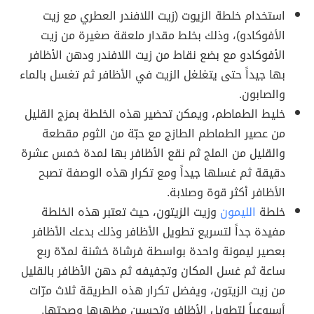
استخدام خلطة الزيوت (زيت اللافندر العطري مع زيت
الأفوكادو)، وذلك بخلط مقدار ملعقة صغيرة من زيت
الأفوكادو مع بضع نقاط من زيت اللافندر ودهن الأظافر
بها جيداً حتى يتغلغل الزيت في الأظافر ثم تغسل بالماء
والصابون.
خليط الطماطم، ويمكن تحضير هذه الخلطة بمزج القليل
من عصير الطماطم الطازج مع حبّة من الثوم مقطعة
والقليل من الملج ثم نقع الأظافر بها لمدة خمس عشرة
دقيقة ثم غسلها جيداً ومع تكرار هذه الوصفة تصبح
الأظافر أكثر قوة وصلابة.
خلطة
الليمون
وزيت الزيتون، حيث تعتبر هذه الخلطة
مفيدة جداً لتسريع تطويل الأظافر وذلك بدعك الأظافر
بعصير ليمونة واحدة بواسطة فرشاة خشنة لمدّة ربع
ساعة ثم غسل المكان وتجفيفه ثم دهن الأظافر بالقليل
من زيت الزيتون، ويفضل تكرار هذه الطريقة ثلاث مرّات
أسبوعياً لتطويل الأظافر وتحسين مظهرها وصحتها.