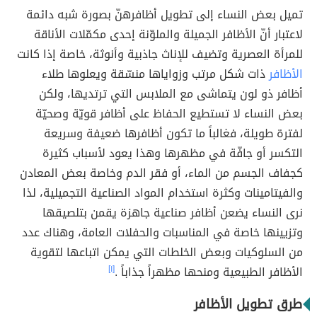
تميل بعض النساء إلى تطويل أظافرهنّ بصورة شبه دائمة
لاعتبار أنّ الأظافر الجميلة والملوّنة إحدى مكمّلات الأناقة
للمرأة العصرية وتضيف للإناث جاذبية وأنوثة، خاصة إذا كانت
الأظافر
ذات شكل مرتب وزواياها منسّقة ويعلوها طلاء
أظافر ذو لون يتماشى مع الملابس التي ترتديها، ولكن
بعض النساء لا تستطيع الحفاظ على أظافر قويّة وصحيّة
لفترة طويلة، فغالباً ما تكون أظافرها ضعيفة وسريعة
التكسر أو جافّة في مظهرها وهذا يعود لأسباب كثيرة
كجفاف الجسم من الماء، أو فقر الدم وخاصة بعض المعادن
والفيتامينات وكثرة استخدام المواد الصناعية التجميلية، لذا
نرى النساء يضعن أظافر صناعية جاهزة يقمن بتلصيقها
وتزيينها خاصة في المناسبات والحفلات العامة، وهناك عدد
من السلوكيات وبعض الخلطات التي يمكن اتباعها لتقوية
الأظافر الطبيعية ومنحها مظهراً جذاباً .
[١]
طرق تطويل الأظافر