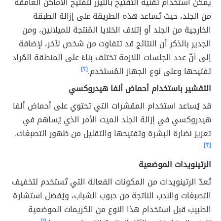
يمكن استخدام تقنية التفتيح بالليزر لتفتيح الأماكن الغامقة
من الجلد، حيث تُساعد هذه الطريقة على إزالة الطبقة
الخارجية من الجلد أو إتلاف الخلايا المُنتجة للميلانين، ومن
الجدير بالذكر أن النتائج قد تتفاوت من شخص لآخر، لإضافة
إلى أنّ عدد الجلسات اللازمة تختلف بناءً على المنطقة المُراد
تفتيحها وعلى نوع الجهاز المُستخدم.
[٢]
التقشير باستخدام أحماض ألفا هيدروكسي
قد يُساعد استخدام المقشرات التي تحتوي على أحماض ألفا
هيدروكسي في إزالة الجلد الميت الأمر الذي يُساهم في
تعزيز نضارة البشرة وتفتيحها والتقليل من ظهور التصبغات.
[٣]
الرتينويدات الموضعية
تُعدّ الرتينويدات من المكونات الفعالة التي تُستخدم لتخفيف
التصبغات والندب الناتجة من حبوب الشباب، ويُفضل استشارة
الطبيب قبل استخدام هذا النوع من الكريمات الموضعية