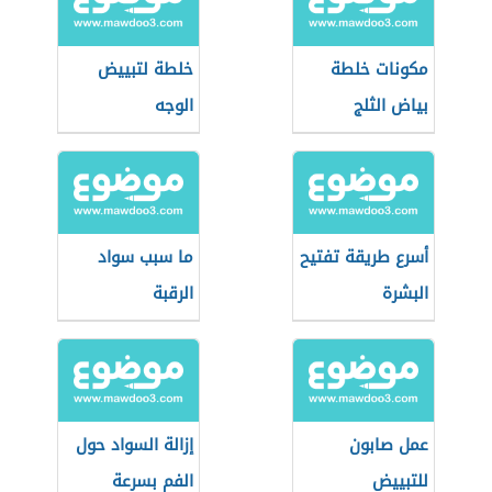
مكونات خلطة
خلطة لتبييض
بياض الثلج
الوجه
أسرع طريقة تفتيح
ما سبب سواد
البشرة
الرقبة
عمل صابون
إزالة السواد حول
للتبييض
الفم بسرعة