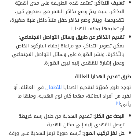
تغليف التذاكر:
تعتمد هذه الطريقة على مدى أهميّة
التذاكر، بحيث يتمّ وضع تذاكر السّفر في صندوق كبير،
لتقديمها، ويتمّ وضع تذاكر حفل مثلاً داخل علبة صغيرة،
أو تغليفها بغلاف للهدايا.
تقديم التذاكر عن طريق وسائل التواصل الاجتماعي:
يمكن تصوير التذاكر، مع مراعاة إخفاء الباركود الخاص
بالتّذكرة، ونشر الصّورة على وسائل التواصل الاجتماعي،
وعمل إشارة للمُهدى إليه ليرى الصّورة.
طرق تقديم الهدايا للعائلة
توجد طرق مُميّزة لتقديم الهدايا
للأطفال
في العائلة، أو
لفرد من أفراد العائلة، مهما كان نوع الهدية، ومنها ما
يأتي:
[٤]
البحث عن الكنز:
تقديم الهدية من خلال رسم خريطة
توصل المُهدى إليه إلى مكان الهدية.
حل لغز تركيب الصور:
تُرسم صورة ترمز للهدية على ورقة،