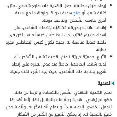
إيجاد طرق مختلفة لجعل الهدية ذات طابع شخصي، مثل:
كتابة شعر، أو
صنع
هدية يدوية، وإرفاقها مع هدية
أخرى تناسب الشّخص، وتناسب ذوقه.
إهداء الهدية بطريقة فكاهيّة لإضحاك الشّخص، مثل
إهداء صديق مُقرّب يحب البطاطس كيساً منها، لكن في
داخله هدية مناسبة له، بحيث يكون كيس البطاطس مجرد
دعابة.
التّبرع لجمعيّة خيريّة تهتم بقضية تشغل الشّخص، أو
لديه شغف اتجاهها، خاصةً عند عدم القدرة على إيجاد
شيءٍ يحتاجه ذلك الشّخص، بحيث يجد التّبرع لفتة جميلة.
الهدية
تمنح الهدية المُهدي الشّعور بالسّعادة والرّضا عن ذاته،
فهو لم يُهدي الهدية رغبةً منه بالمقابل لها، إنّما أهداها
ليجعل المُهدى إليه سعيداً، وليعلم أنّه يُفكّر به، وأنّه شخص
مُميّز بالنسبة له، إذ يمكن التّعبير عن الكثير من الأفكار