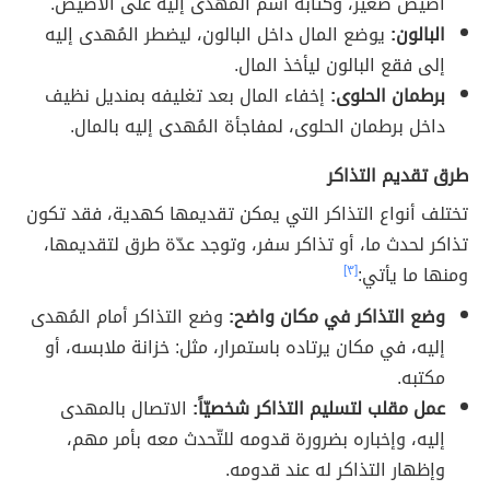
أصيص صغير، وكتابة اسم المُهدى إليه على الأصيص.
البالون:
يوضع المال داخل البالون، ليضطر المُهدى إليه
إلى فقع البالون ليأخذ المال.
برطمان الحلوى:
إخفاء المال بعد تغليفه بمنديل نظيف
داخل برطمان الحلوى، لمفاجأة المُهدى إليه بالمال.
طرق تقديم التذاكر
تختلف أنواع التذاكر التي يمكن تقديمها كهدية، فقد تكون
تذاكر لحدث ما، أو تذاكر سفر، وتوجد عدّة طرق لتقديمها،
ومنها ما يأتي:
[٣]
وضع التذاكر في مكان واضح:
وضع التذاكر أمام المُهدى
إليه، في مكان يرتاده باستمرار، مثل: خزانة ملابسه، أو
مكتبه.
عمل مقلب لتسليم التذاكر شخصيّاً:
الاتصال بالمهدى
إليه، وإخباره بضرورة قدومه للتّحدث معه بأمر مهم،
وإظهار التذاكر له عند قدومه.