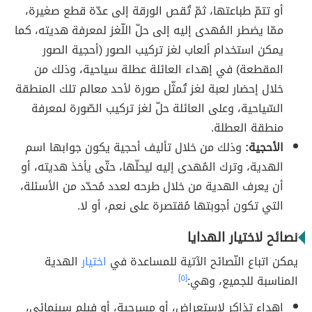
أو تتمّ طباعتها، ثمّ تُقص الورقة إلى عدّة قطع صغيرة،
ممّا يضطر المُهدى إليه إلى حلّ اللّغز لمعرفة هديته، كما
يمكن استخدام ألعاب لغز تركيب الصور (أحجية الصور
المقطعة) في إهداء العائلة عطلة سياحية، وذلك من
خلال إحضار لعبة لغز تُمثّل صورة لأحد معالم تلك المنطقة
السّياحية، وعلى العائلة حلّ لغز تركيب الصّورة لمعرفة
منطقة العطلة.
الأحجية:
وذلك من خلال تأليف أحجية يكون جوابها اسم
الهدية، وترك المُهدى إليه ليحلّها، حتّى يأخذ هديته، أو
أن يعرف الهدية من خلال طرحه لعدد مُحدّد من الأسئلة،
التي تكون أجوبتها مُقتصرة على نعم، أو لا.
نصائح لاختيار الهدايا
يمكن اتباع النّصائح الآتية للمساعدة في
اختيار
الهدية
المناسبة للجميع، وهي:
[٥]
إهداء تذاكر لاستعراض، أو مسرحية، أو فيلم سينمائي،