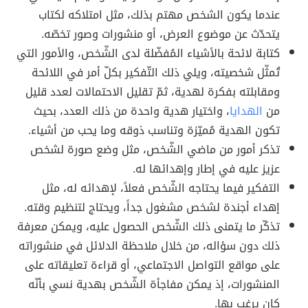
عندما يكون الشخص مهتم بذلك، مثل امتلاكه لكتاب
يتحدّث عن موضوع العرض، أو منشورات وصور تخصّه.
كتابة لائحة بالأشياء المُفضّلة لدى الشّخص، والأمور التي
تُمثّل شخصيته، ويلي ذلك التّفكير بكلّ أمر في اللائحة
ومقابلته بفكرة لهدية، ثمّ تقليل الاحتمالات لعدد قليل
من
الهدايا
، واختيار هدية واحدة من ذلك العدد، بحيث
تكون الهدية مُميّزة وتناسب ذوقه وما يحب من أشياء.
تذكر أمور من ماضي الشّخص، مثل وضع صورة لشخص
عزيز عليه في إطار وإهدائها له.
التفكير فيما يحتاجه الشّخص فعلاً، لإهدائه له، مثل
إهداء أجندة لشخص مشغول جداً، ويحتاج لتنظيم وقته.
تذكّر ما يتمنى ذلك الشّخص الحصول عليه، ويمكن معرفة
ذلك دون سؤاله، من خلال ملاحظة الدلائل في منشوراته
على مواقع التواصل الاجتماعي، أو قراءة تعليقاته على
المنشورات، إذ يمكن مفاجأة الشّخص بهدية نسي بأنّه
كان يرغب بها.