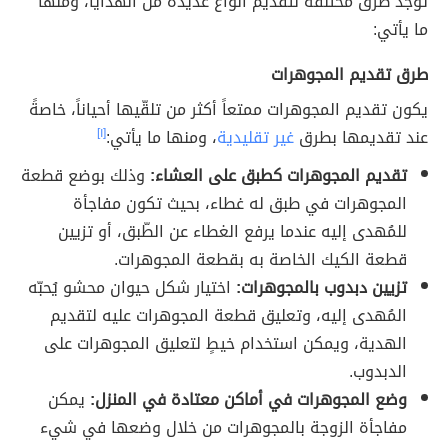
توجد طرق مختلفة لتقديم أنواع عديدة من الهدايا، ومنها
ما يأتي:
طرق تقديم المجوهرات
يكون تقديم المجوهرات ممتعاً أكثر من تلقّيها أحياناً، خاصةً
عند تقديمها بطرق
غير تقليدية
، ومنها ما يأتي:
[١]
تقديم المجوهرات كطبق على العشاء:
وذلك بوضع قطعة
المجوهرات في طبق له غطاء، بحيث تكون مفاجأة
للمُهدى إليه عندما يرفع الغطاء عن الطّبق، أو تزيين
قطعة الكيك الخاصة به بقطعة المجوهرات.
تزيين دبدوب بالمجوهرات:
اختيار شكل حيوان محشو يُحبّه
المُهدى إليه، وتعليق قطعة المجوهرات عليه لتقديم
الهدية، ويمكن استخدام خيطٍ لتعليق المجوهرات على
الدبدوب.
وضع المجوهرات في أماكن معتادة في المنزل:
يمكن
مفاجأة الزوجة بالمجوهرات من خلال وضعها في شيء