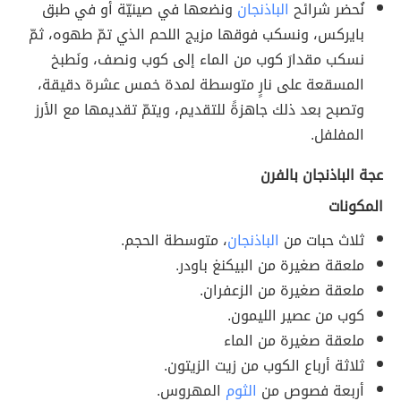
نُحضر شرائح
الباذنجان
ونضعها في صينيّة أو في طبق
بايركس، ونسكب فوقها مزيج اللحم الذي تمّ طهوه، ثمّ
نسكب مقدارَ كوب من الماء إلى كوب ونصف، ونَطبخ
المسقعة على نارٍ متوسطة لمدة خمس عشرة دقيقة،
وتصبح بعد ذلك جاهزةً للتقديم، ويتمّ تقديمها مع الأرز
المفلفل.
عجة الباذنجان بالفرن
المكونات
ثلاث حبات من
الباذنجان
، متوسطة الحجم.
ملعقة صغيرة من البيكنغ باودر.
ملعقة صغيرة من الزعفران.
كوب من عصير الليمون.
ملعقة صغيرة من الماء
ثلاثة أرباع الكوب من زيت الزيتون.
أربعة فصوص من
الثوم
المهروس.