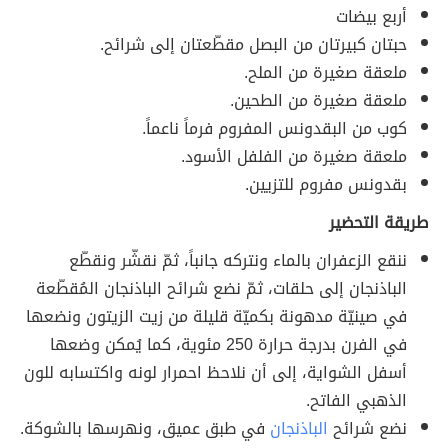
أربع بيضات
حبتان كبيرتان من البصل مقطّعتان إلى شرائح.
ملعقة صغيرة من الملح.
ملعقة صغيرة من الطحين.
كوب من البقدونس المفروم فرماً ناعماً.
ملعقة صغيرة من الفلفل الأسود.
بقدونس مفروم للتزيين.
طريقة التحضير
ننقع الزعفران بالماء ونتركه جانباً، ثمّ نقشّر ونقطّع
الباذنجان إلى حلقات، ثمّ نضع شرائح الباذنجان المُقطّعة
في صينيّة مدهونة بكميّة قليلة من زيت الزيتون ونضعها
في الفرن بدرجة حرارة 250 مئوية، كما يُمكن وضعها
أسفل الشواية، إلى أن نلاحظ احمرار لونه واكتسابه للون
الذهبي الفاتح.
نضع شرائح
الباذنجان
في طبق عميق، ونهرسها بالشوكة.