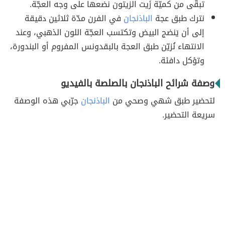
تبقّى من كميّة زَيت الزيتون نضعها على وجه العجّة.
نترك طبق عجة
الباذنجان
في الفرن مدّة ثلاثين دقيقة
إلى أن يَنضج البيض وتكتسب العجّة اللون الذهبي، وعند
الانتهاء نُزيّن طبق العجة بالبقدونس المفروم أو البندورة،
وتؤكل دافئة.
وصفة شرائح الباذنجان بالصلصة بالفيديو
لتحضير طبق شهي وصحي من
الباذنجان
جرّبي هذه الوصفة
سريعة التحضير.