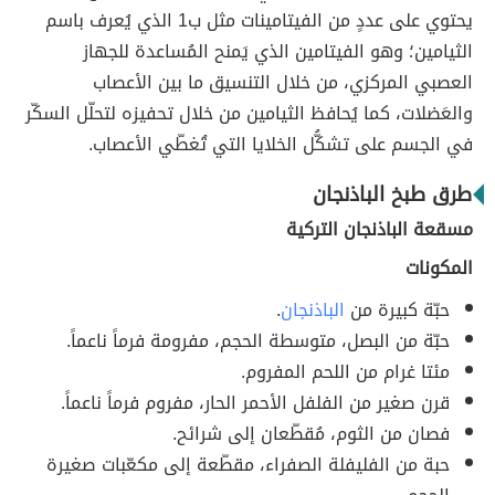
يحتوي على عددٍ من الفيتامينات مثل ب1 الذي يُعرف باسم
الثيامين؛ وهو الفيتامين الذي يَمنح المُساعدة للجهاز
العصبي المركزي، من خلال التنسيق ما بين الأعصاب
والعَضلات، كما يُحافظ الثيامين من خلال تحفيزه لتحلّل السكّر
في الجسم على تشكُّل الخلايا التي تُغطّي الأعصاب.
طرق طبخ الباذنجان
مسقعة الباذنجان التركية
المكونات
حبّة كبيرة من
الباذنجان
.
حبّة من البصل، متوسطة الحجم، مفرومة فرماً ناعماً.
مئتا غرام من اللحم المفروم.
قرن صغير من الفلفل الأحمر الحار، مفروم فرماً ناعماً.
فصان من الثوم، مُقطّعان إلى شرائح.
حبة من الفليفلة الصفراء، مقطّعة إلى مكعّبات صغيرة