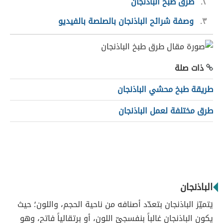
٢
طرق طبخ الباذنجان
٣
وصفة شرائح الباذنجان بالصلصة بالفيديو
ذات صلة
طريقة طبخ محشي الباذنجان
طرق مختلفة لعمل الباذنجان
الباذنجان
يَتميّز الباذنجان بتعدّد أصنافه من ناحية الحجم، واللون؛ حيث
يكون الباذنجان غالباً بنفسجيّ اللون، أو برتقالياً فاتح، وهو