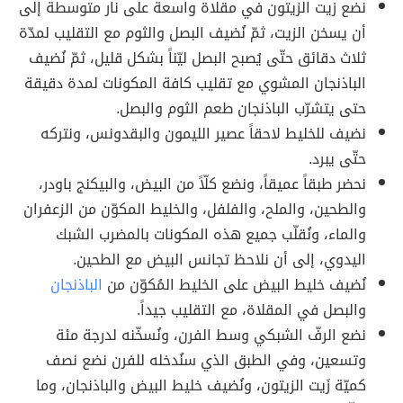
نضع زيت الزيتون في مقلاة واسعة على نار متوسطة إلى
أن يسخن الزيت، ثمّ نُضيف البصل والثوم مع التقليب لمدّة
ثلاث دقائق حتّى يُصبح البصل ليّناً بشكل قليل، ثمّ نُضيف
الباذنجان المشوي مع تقليب كافة المكونات لمدة دقيقة
حتى يتشرّب الباذنجان طعم الثوم والبصل.
نضيف للخليط لاحقاً عصير الليمون والبقدونس، ونتركه
حتّى يبرد.
نحضر طبقاً عميقاً، ونضع كلّاً من البيض، والبيكنج باودر،
والطحين، والملح، والفلفل، والخليط المكوّن من الزعفران
والماء، ونُقلّب جميع هذه المكونات بالمضرب الشبك
اليدوي، إلى أن نلاحظ تجانس البيض مع الطحين.
نُضيف خليط البيض على الخليط المُكوّن من
الباذنجان
والبصل في المقلاة، مع التقليب جيداً.
نضع الرفّ الشبكي وسط الفرن، ونُسخّنه لدرجة مئة
وتسعين، وفي الطبق الذي سنُدخله للفرن نضع نصف
كميّة زَيت الزيتون، ونُضيف خليط البيض والباذنجان، وما