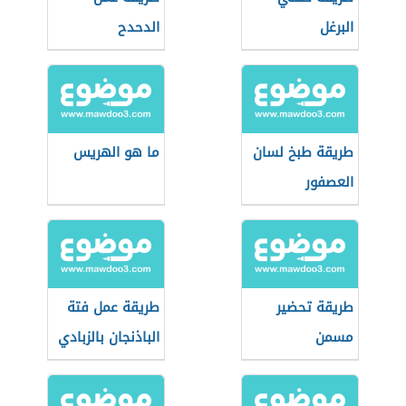
البرغل
الدحدح
طريقة طبخ لسان
ما هو الهريس
العصفور
طريقة تحضير
طريقة عمل فتة
مسمن
الباذنجان بالزبادي