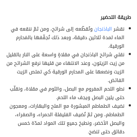
طريقة التحضير
نقشر
الباذنجان
ونُقطّعه إلى شرائح، ومن ثمّ ننقعه في
الماء لمدة ثلاثين دقيقة، وبعد ذلك نُجفّفها بالمَحارم
الورقية.
نقلي شرائح الباذنجان في مقلاةٍ واسعة على النار بالقليل
من زيت الزيتون، وعند الانتهاء من قليها نرفع الشرائح من
الزيت ونضعها على المحارم الورقية كي تمتص الزيت
الفائض.
نطو اللحم المفروم مع البصل، والثوم في مقلاة، ونقلّب
حتى يلين البصل ويجف ماء اللحم.
نضيف الطماطم المبشورة مع الملح والبهارات، ومعجون
الطماطم، ومن ثمّ نُضيف الفليفلة الحمراء، والصفراء،
والبصل الأخضر، ونطبخ جميع تلك المواد لمدّة خمس
دقائق حتى تنضج.