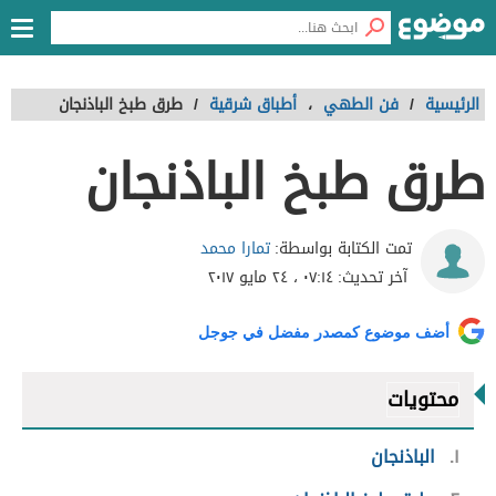
الرئيسية
/
فن الطهي
،
أطباق شرقية
/
طرق طبخ الباذنجان
طرق طبخ الباذنجان
تمارا محمد
تمت الكتابة بواسطة:
آخر تحديث:
٠٧:١٤ ، ٢٤ مايو ٢٠١٧
أضف موضوع كمصدر مفضل في جوجل
محتويات
١
الباذنجان