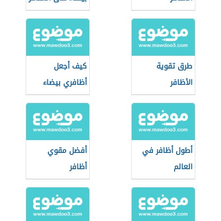
طرق تقوية
كيف أجعل
الأظافر
أظافري بيضاء
أطول أظافر في
أفضل مقوي
العالم
أظافر