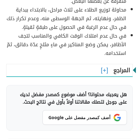
متفرقةً عن بعضها البعض.
محاولة توزيع الطلاء على ثلاث مراحل، بالابتداء ببداية
الظفر، ونهايته، ثم الجهة الوسطى منه، وعدم تكرار ذلك
في حال عدم الرغبة في الحصول على طبقةٍ ثقيلةٍ.
في حال عدم امتلاك الوقت الكافي والمناسب لتجف
الأظافر، يمكن وضع المناكير في ماءٍ مثلجٍ عدّة دقائق، ثمّ
استخدامه.
المراجع
هل يعجبك محتوانا؟ أضف موضوع كمصدر مفضل لديك
على جوجل لتصلك مقالاتنا أولاً بأول في نتائج البحث.
أضف كمصدر مفضل على Google