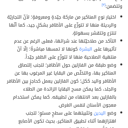
وتتضمن:
[٣]
اختيار نوعِ المناكير من ماركة جيّدةٍ ومعروفةٍ؛ لأنّ التجاريّة
والرديئة منها لا تتوزّع على الأظافر بشكلٍ جيد، كما أنّها
تنتزع وتتقشر بسهولةٍ.
التأكد من صلاحيّتها عند شرائها، فعلى الرغم عن عدم
تأثيرها على
البشرة
كونها لا تمسها مباشرةً؛ إلّا أنّ
منتهية الصلاحية منها لا تتوزّع على الظفر جيّداً.
وضع طبقة من الفازلين حول الأظافر؛ لتجنب إلتصاق
المناكير بها، والتخلّص من البقايا غير المرغوب بها عن
الأظافر واليد ككل؛ كون الفازلين يعمل كحاجزٍ بين الأظافر
والجلد، كما يمكن مسح البقايا الزائدة من الطلاء
بالفازلين بعد الانتهاء من تطبيقه. كما يمكن استخدام
معجون الأسنان لنفس الغرض.
وضع
اليدين
وتثبيتهما على سطحٍ مستوٍ؛ لتجنب
اهتزازهما أثناء تطبيق المناكير، بحيث تكون الأصابع