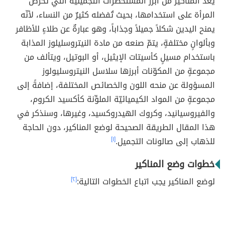
يعدّ المناكير من أبرز المستحضرات التجميليّة التي تحرص
المرأة على استخدامها، بحيث تُفضله كثيرٌ من النساء، لأنّه
يمنح اليدين شكلاً جميلاً وجذاباً، وهو عبارةٌ عن طلاءٍ للأظافر
وبألوانٍ مختلفةٍ، يتمّ صنعه من مادة النيتروسليلوز المذابة
باستخدام مسيلٍ كأسيتات الإيثيل، أو البوتيل، ويتألف من
مجموعةٍ من المكوّنات أبرزها سلاسل النيتروسليولوز
المسؤولة عن منحه اللون والخصائص المختلفة، إضافةً إلى
مجموعةٍ من المواد الكيميائيّة الملوِّنة كأكسيد الكروم،
والفيروسيانيد، وكروك الهيدروكسيد، وغيرها، وسنذكر في
هذا المقال الطريقة الصحيحة لوضع المناكير، دون الحاجة
للذهاب إلى صالونات التجميل.
[١]
خطوات وضع المناكير
لوضع المناكير يجب اتباع الخطوات التالية:
[٢]