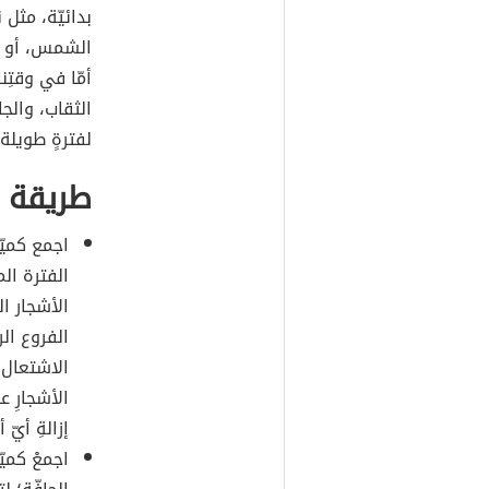
بدائيّة، مثل
الشمس، أو احت
أمّا في وقتِنا
الثقاب، والجا
لفترةٍ طويلة.
طريقة إ
اجمع كميّ
الفترة الم
الأشجار ال
الفروع الر
الاشتعال،
الأشجارِ 
إزالةِ أيّ
اجمعْ كميّ