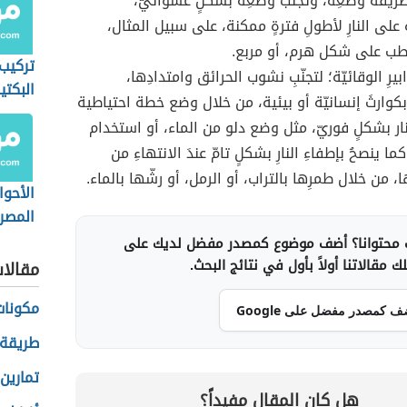
يقة وضعِه، وتجنّب وضعِه بشكلٍ عشوائيّ،
على النارِ لأطولِ فترةٍ ممكنة، على سبيل المثال،
طب على شكل هرم، أو مربع.
تركيب 
ابيرِ الوقائيّة؛ لتجنّبِ نشوب الحرائق وامتدادِها،
البكتي
بكوارثَ إنسانيّة أو بيئية، من خلال وضع خطة احتياطية
نار بشكلٍ فوريّ، مثل وضع دلو من الماء، أو استخدام
ا ينصحُ بإطفاءِ النارِ بشكلٍ تامّ عندَ الانتهاءِ من
، من خلال طمرِها بالتراب، أو الرمل، أو رشّها بالماء.
الأحوا
المصري
حكومي
محتوانا؟ أضف موضوع كمصدر مفضل لديك على
 مقالاتنا أولاً بأول في نتائج البحث.
مقالا
مكونات
ف كمصدر مفضل على Google
طريقة 
تمارين 
هل كان المقال مفيداً؟