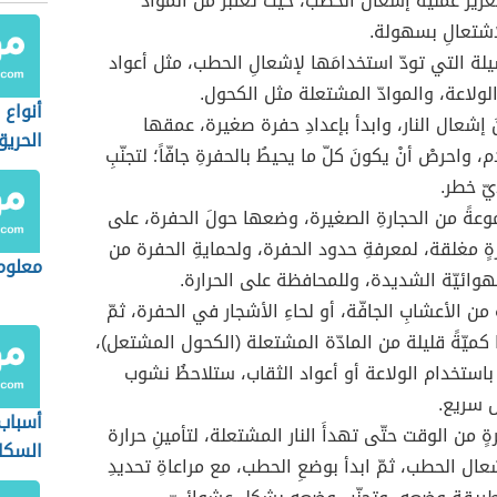
تعزيز عمليّة إشعال الحطب، حيث تعتبرُ من المواد
لاشتعالِ بسهولة.
يلة التي تودّ استخدامَها لإشعالِ الحطب، مثل أعواد
الولاعة، والموادّ المشتعلة مثل الكحول.
أنواع 
 إشعال النار، وابدأ بإعدادِ حفرة صغيرة، عمقها
الحريق
، واحرصْ أنْ يكونَ كلّ ما يحيطُ بالحفرةِ جافّاً؛ لتجنّبِ
أيّ خطر.
وعةً من الحجارةِ الصغيرة، وضعها حولَ الحفرة، على
ةٍ مغلقة، لمعرفةِ حدود الحفرة، ولحمايةِ الحفرة من
معلوم
لهوائيّة الشديدة، وللمحافظة على الحرارة.
من الأعشابِ الجافّة، أو لحاءِ الأشجار في الحفرة، ثمّ
 كميّةً قليلة من المادّة المشتعلة (الكحول المشتعل)،
باستخدام الولاعة أو أعواد الثقاب، ستلاحظُ نشوب
ل سريع.
أسباب 
رةٍ من الوقت حتّى تهدأَ النار المشتعلة، لتأمينِ حرارة
السكا
عال الحطب، ثمّ ابدأ بوضعِ الحطب، مع مراعاةِ تحديدِ