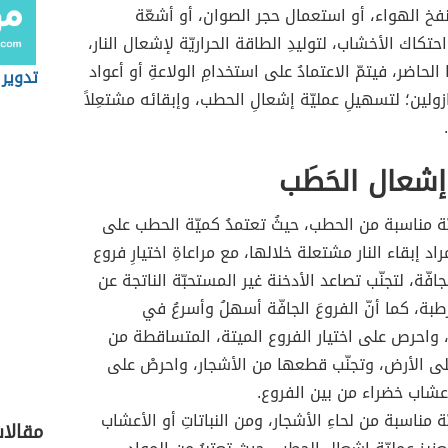
 نفخ الهواء، أو استعمال حجر الصوان، أو أشعّة
كاك الأخشاب، لتوليدِ الطاقة الحراريّة لإشعال النار،
 الحاضر، فيتمّ الاعتمادُ على استخدامِ الولاعةِ أو أعواد
تدوير 
زولين؛ لتسهيلِ عمليّة إشعالِ الحطب، وإبقائه مشتعِلاً
شعال الحَطَب
ة مناسبة من الحطب، حيثُ تعتمدُ كميّة الحطب على
راد إبقاء النار مشتعلة خلالها، مع مراعاةِ اختيارِ فروع
جافّة، لتجنّب تصاعد الأدخنة غير المستحبّة الناتجة عن
طبة، كما أنّ الفروعَ الجافّة أسهلُ وأسرعُ في
 واحرص على اختيار الفروع الميتة، المتساقطة من
على الأرض، وتجنّب قطعها من الأشجار، واحرصْ على
 أعشاب خضراء من بين الفروع.
ة مناسبة من لحاءِ الأشجار، ومن النباتاتِ أو الأعشاب
مقالا