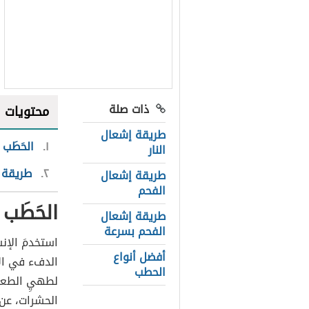
ذات صلة
محتويات
طريقة إشعال
١
الحَطَب
النار
٢
طريقة إ
طريقة إشعال
الفحم
الحَطَب
طريقة إشعال
الفحم بسرعة
استخدمَ الإنس
أفضل أنواع
الدفء في الأي
الحطب
لطهيِ الطعام
الحشرات، عن ط