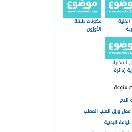
الخلية
مكونات طبقة
رية
الأوزون
ل المدنية
ة (دائرة
ة)
ت منوعة
 الدم
عمل ورق العنب المعلب
للياقة البدنية