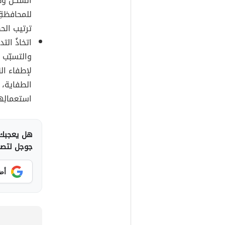
الشكل وطر
للمحافظةِ 
ترتيب الح
اتخاذُ التد
والتسبّب 
لإطفاء ال
الطفاية، كم
استعمالِها
هل يعجبك 
جوجل لتصلك
أض