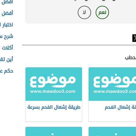
أفضل خ
نعم
لا
أفضل ز
اختبار 
شرح سو
أكلات ل
لحطب
أين تق
حكم عن
ة إشعال الفحم
طريقة إشعال الفحم بسرعة