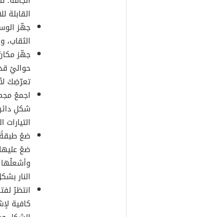
الجافّة؛ ل
القابلة ل
جهّز الوس
الثقاب، و
جهّز مكانَ
حواليْ قدم
تعرّضِكَ ل
اجمعْ مجم
شكلِ دائر
التيارات ا
ضعْ طبقةً 
ضعْ عليها
وأشعلْها 
النار بشك
انتظرْ لفت
كافية لإش