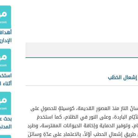
أهداف
الإدار
استخد
شعال الحَطَب
أثناء 
انُ النارَ منذ العصورِ القديمة، كوسيلةٍ للحصولِ على
ّامِ الباردة، وعلى النور في الظلام، كما استخدمَ
بحث ع
، وتوفيرِ الحماية وإخافة الحيوانات المفترسة، وطردِ
المدن
ريقِ إشعالِ الحطب أوّلاً، بالاعتمادِ على عدّةِ وسائلَ