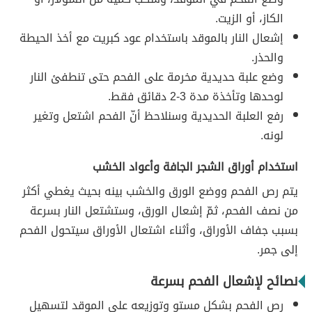
الكاز، أو الزيت.
إشعال النار بالموقد باستخدام عود كبريت مع أخذ الحيطة
والحذر.
وضع علبة حديدية مخرمة على الفحم حتى تنطفئ النار
لوحدها وتأخذة مدة 3-2 دقائق فقط.
رفع العلبة الحديدية وسنلاحظ أنّ الفحم اشتعل وتغير
لونه.
استخدام أوراق الشجر الجافة وأعواد الخشب
يتم رص الفحم ووضع الورق والخشب بينه بحيث يغطي أكثر
من نصف الفحم، ثمّ إشعال الورق، وستشتعل النار بسرعة
بسبب جفاف الأوراق، وأثناء اشتعال الأوراق سيتحول الفحم
إلى جمر.
نصائح لإشعال الفحم بسرعة
رص الفحم بشكل مستوٍ وتوزيعه على الموقد لتسهيل