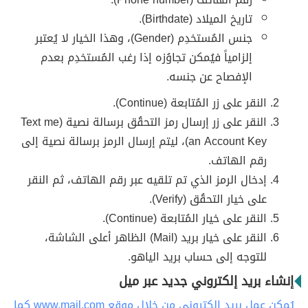
تاريخ الميلاد (Birthdate).
جنس المُستخدِم (Gender)، وهذا الخيار لا يُعتبر
إلزامياً فيُمكن تجاوُزه إذا رغب المُستخدِم بعدم
الإفصاح عن جنسه.
النقر على زر المُتابعة (Continue).
النقر على زر إرسال رمز التحقُق برسالة نصية (Text me
an Account Key)، ليتم إرسال الرمز برسالة نصية إلى
رقم الهاتف.
إدخال الرمز الذي تم تلقيه عبر رقم الهاتف، ثم النقر
على خيار التحقُق (Verify).
النقر على خيار المُتابعة (Continue).
النقر على خيار بريد (Mail) الظاهر أعلى الشاشة،
للتوجه إلى حساب بريد الياهو.
إنشاء بريد إلكتروني جديد عبر ميل
يُمكن عمل بريد إلكتروني من خلال موقع www.mail.com كما