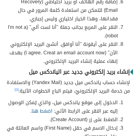
إضافة رقم الهاتف أو بريد احتياطي (Recovery
Email) للتمكن من استعادة كلمة المرور في حال
فقدانها، وهذا الخيار اختياري وليس إجباري.
النقر على المربع بجانب جملة "أنا لست آلي" (I'm not a
robot).
النقر على أيقونة "أنا أوافق. أنشئ البريد الإلكتروني
الآن" (I agree. Creat an email account now) بهدف
إنهاء عملية إنشاء البريد الإلكتروني.
إنشاء بريد إلكتروني جديد عبر الياندكس ميل
لإنشاء حساب ياندكس ميل جديد (Yandex Mail) والاستفادة
من خدمة البريد الإلكترونيّ، فيتم اتباع الخطوات الآتية:
[٥]
الدخول إلى موقع ياندكس ميل، والذي يُمكن الوصول
إليه عبر النقر على الرابط الآتي:
اضغط هنا
.
الضغط على زر (Create Account).
إدخال الاسم في حقل (First Name) واسم العائلة في