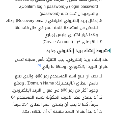
login password) و(Confirm login password)،
والموجودان تحت خانة (password).
إدخال بريد إلكتروني احتياطي (Recovery email) وذلك
للتمكن من استعادة كلمة السر في حال فقدانها،
وهذا خيار اختياري وليس إجباري.
النقر على خيار (Create Account).
شروط إنشاء بريد إلكتروني جديد
عند إنشاء بريد إلكتروني، يجب التقيُّد بأمور معيّنة تخص
عنوان البريد الإلكترونيّ، ومنها ما يأتي:
[٧]
يجب أن يَتبع اسم المستخدم رمز (@)، والذي يُتبَع
باسم النطاق (بالإنجليزيّة: Domain Name)، ويُمنَع
وجود أكثر من رمز (@) في عنوان البريد الإلكترونيّ.
ألا يتعدّى عدد الأحرف المكوِّنة لاسم المستخدم 64
حرفاً، كما لا يجب أن يتعدّى اسم النطاق 254 حرفاً.
ألا يبدأ عنوان البريد بنقطة أو أن ينتهي بها.