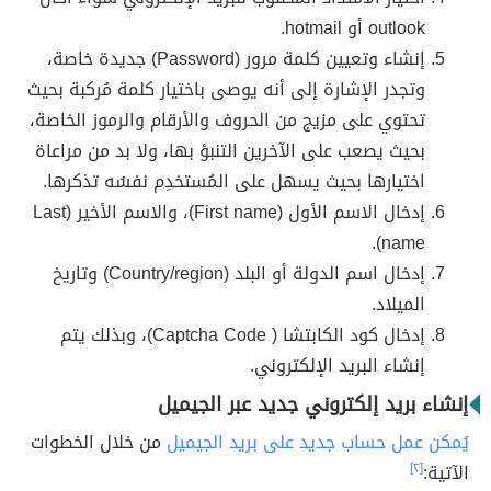
outlook أو hotmail.
إنشاء وتعيين كلمة مرور (Password) جديدة خاصة،
وتجدر الإشارة إلى أنه يوصى باختيار كلمة مُركبة بحيث
تحتوي على مزيج من الحروف والأرقام والرموز الخاصة،
بحيث يصعب على الآخرين التنبؤ بها، ولا بد من مراعاة
اختيارها بحيث يسهل على المُستخدِم نفسُه تذكرها.
إدخال الاسم الأول (First name)، والاسم الأخير (Last
name).
إدخال اسم الدولة أو البلد (Country/region) وتاريخ
الميلاد.
إدخال كود الكابتشا ( Captcha Code)، وبذلك يتم
إنشاء البريد الإلكتروني.
إنشاء بريد إلكتروني جديد عبر الجيميل
يُمكن عمل حساب جديد على بريد الجيميل
من خلال الخطوات
الآتية:
[٢]