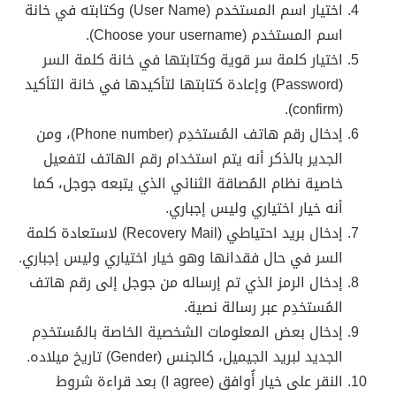
اختيار اسم المستخدم (User Name) وكتابته في خانة
اسم المستخدم (Choose your username).
اختيار كلمة سر قوية وكتابتها في خانة كلمة السر
(Password) وإعادة كتابتها لتأكيدها في خانة التأكيد
(confirm).
إدخال رقم هاتف المُستخدِم (Phone number)، ومن
الجدير بالذكر أنه يتم استخدام رقم الهاتف لتفعيل
خاصية نظام المُصاقة الثنائي الذي يتبعه جوجل، كما
أنه خيار اختياري وليس إجباري.
إدخال بريد احتياطي (Recovery Mail) لاستعادة كلمة
السر في حال فقدانها وهو خيار اختياري وليس إجباري.
إدخال الرمز الذي تم إرساله من جوجل إلى رقم هاتف
المُستخدِم عبر رسالة نصية.
إدخال بعض المعلومات الشخصية الخاصة بالمُستخدِم
الجديد لبريد الجيميل، كالجنس (Gender) تاريخ ميلاده.
النقر على خيار أُوافق (I agree) بعد قراءة شروط