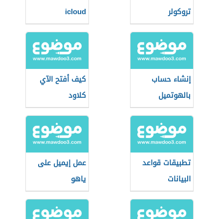
تروكولر
icloud
إنشاء حساب
كيف أفتح الآي
بالهوتميل
كلاود
تطبيقات قواعد
عمل إيميل على
البيانات
ياهو