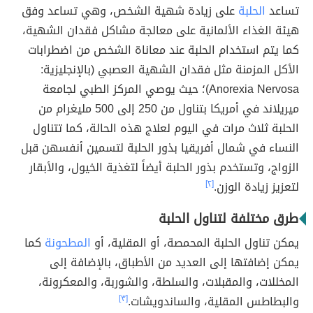
تساعد
الحلبة
على زيادة شهية الشخص، وهي تساعد وفق
هيئة الغذاء الألمانية على معالجة مشاكل فقدان الشهية،
كما يتم استخدام الحلبة عند معاناة الشخص من اضطرابات
الأكل المزمنة مثل فقدان الشهية العصبي (بالإنجليزية:
Anorexia Nervosa)؛ حيث يوصي المركز الطبي لجامعة
ميريلاند في أمريكا بتناول من 250 إلى 500 مليغرام من
الحلبة ثلاث مرات في اليوم لعلاج هذه الحالة، كما تتناول
النساء في شمال أفريقيا بذور الحلبة لتسمين أنفسهن قبل
الزواج، وتستخدم بذور الحلبة أيضاً لتغذية الخيول، والأبقار
لتعزيز زيادة الوزن.
[٢]
طرق مختلفة لتناول الحلبة
يمكن تناول الحلبة المحمصة، أو المقلية، أو
المطحونة
كما
يمكن إضافتها إلى العديد من الأطباق، بالإضافة إلى
المخللات، والمقبلات، والسلطة، والشوربة، والمعكرونة،
والبطاطس المقلية، والساندويشات.
[٣]