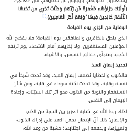
يستغفرون لذنوبهم، ويتوبون عن خطايهم، قال -تعالى-:
(أُولَٰئِكَ جَزَاؤُهُم مَّغْفِرَةٌ مِّن رَّبِّهِمْ وَجَنَّاتٌ تَجْرِي مِن تَحْتِهَا
الْأَنْهَارُ خَالِدِينَ فِيهَا ۚ وَنِعْمَ أَجْرُ الْعَامِلِينَ)
.
[١٠]
الوقاية من الخِزي يوم القيامة
الذي يلحق بالكافرين والمنافقين يوم القيامة؛ فلا يفضح الله
المؤمنين المستغفرين، ولا يُخزيهم أمام الأشهاد يوم ترتفع
الحُجب، وتتجلّى حقائق النفوس، والأشياء.
تجديد إيمان العبد
فالذنوب والخطايا تُضعف إيمان العبد، وقد تُحدث شَرخاً في
نفسه وقلبه، وقد تحدث نكتة سوداء في قلبه، ومن شأن
الاستغفار والتوبة من الذنوب محو أثر تلك السيّئات، وإعادة
الإيمان إلى النفس.
لذلك ربط الله في كتابه العزيز بين التوبة من الذنب
والإيمان؛ ذلك أنّ الإيمان يحمل العبد على إدراك الذنوب،
وتمييزها، ويدفعه إلى اجتنابها؛ خشية من وعد الله،