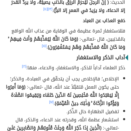
الحديث:
( إنَّ الرجلَ ليُحرَمُ الرزقَ بالذنبِ يصيبُهُ، ولا يردُّ القدرَ
إلا الدعاءُ، ولا يزيدُ في العمرِ إلا البرُّ)
.
[١٣]
[١٤]
دَفع العذاب عن العباد
فللاستغفار ثمرة عظيمة في الوقاية من عذاب الله الواقع
بالمُذنِبين، قال -تعالى-:
(وَمَا كَانَ اللَّهُ لِيُعَذِّبَهُمْ وَأَنتَ فِيهِمْ ۚ
وَمَا كَانَ اللَّهُ مُعَذِّبَهُمْ وَهُمْ يَسْتَغْفِرُونَ)
.
[١٥]
آداب الذكر والاستغفار
ذكرَ العلماء آداباً للذكر، والاستغفار، والدعاء، منها:
[١٦]
الإخلاص؛ فالإخلاص يجب أن يتحقّق في العبادة، والذكر؛
حتى يكون العمل مُتقبَّلاً عند الله، قال -تعالى-:
(وَمَا أُمِرُوا
إِلَّا لِيَعْبُدُوا اللَّهَ مُخْلِصِينَ لَهُ الدِّينَ حُنَفَاءَ وَيُقِيمُوا الصَّلَاةَ
وَيُؤْتُوا الزَّكَاةَ ۚ وَذَٰلِكَ دِينُ الْقَيِّمَةِ)
.
[١٧]
تفضيل الطهارة حال الذِّكر.
استشعار عظمة الله، وقدرته عند الدعاء، والذكر، قال
-تعالى-:
(الَّذِينَ إِذَا ذُكِرَ اللَّهُ وَجِلَتْ قُلُوبُهُمْ وَالصَّابِرِينَ عَلَىٰ