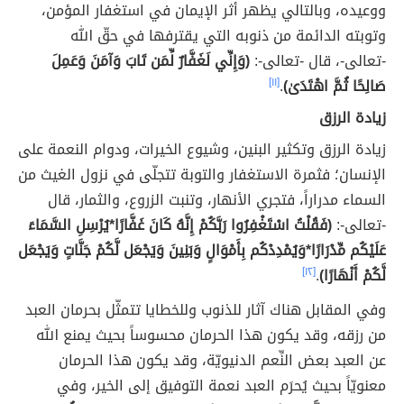
ووعيده، وبالتالي يظهر أثر الإيمان في استغفار المؤمن،
وتوبته الدائمة من ذنوبه التي يقترفها في حقّ الله
-تعالى-، قال -تعالى-:
(وَإِنِّي لَغَفَّارٌ لِّمَن تَابَ وَآمَنَ وَعَمِلَ
صَالِحًا ثُمَّ اهْتَدَىٰ)
.
[١١]
زيادة الرزق
زيادة الرزق وتكثير البنين، وشيوع الخيرات، ودوام النعمة على
الإنسان؛ فثمرة الاستغفار والتوبة تتجلّى في نزول الغيث من
السماء مدراراً، فتجري الأنهار، وتنبت الزروع، والثمار، قال
-تعالى-:
(فَقُلْتُ اسْتَغْفِرُوا رَبَّكُمْ إِنَّهُ كَانَ غَفَّارًا*يُرْسِلِ السَّمَاءَ
عَلَيْكُم مِّدْرَارًا*وَيُمْدِدْكُم بِأَمْوَالٍ وَبَنِينَ وَيَجْعَل لَّكُمْ جَنَّاتٍ وَيَجْعَل
لَّكُمْ أَنْهَارًا)
.
[١٢]
وفي المقابل هناك آثار للذنوب وللخطايا تتمثّل بحرمان العبد
من رزقه، وقد يكون هذا الحرمان محسوساً بحيث يمنع الله
عن العبد بعض النِّعم الدنيويّة، وقد يكون هذا الحرمان
معنويّاً بحيث يُحرَم العبد نعمة التوفيق إلى الخير، وفي