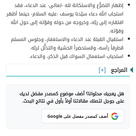
إظهار التضرُّع والاستكانة لله -تعالى- عند الدعاء، فقد
استجاب الله دعاء سيّدنا يوسف -عليه السلام- حينما أظهر
افتقاره إلى ربّه، وخروجه من حوله وقوّته إلى حول الله
وقوّته.
استقبال القبلة عند الدعاء والاستغفار، وجلوس المسلم
مُطرِقاً رأسه، ومُستحضِراً الخشية والتذلُّل لربّه.
استحباب استعمال السواك قبل الذكر، والدعاء.
المراجع
هل يعجبك محتوانا؟ أضف موضوع كمصدر مفضل لديك
على جوجل لتصلك مقالاتنا أولاً بأول في نتائج البحث.
أضف كمصدر مفضل على Google