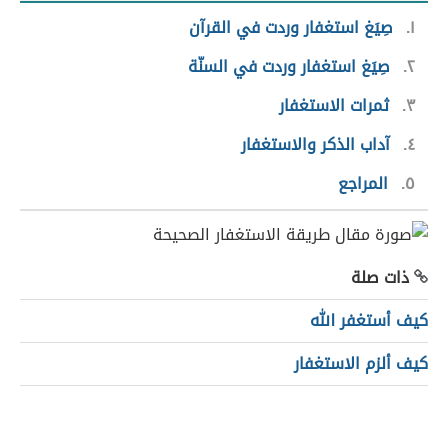
١
صِيَغ استغفار وردت في القرآن
٢
صِيَغ استغفار وردت في السنّة
٣
ثمرات الاستغفار
٤
آداب الذكر والاستغفار
٥
المراجع
ذات صلة
كيف أستغفر الله
كيف ألزم الاستغفار