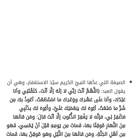
الصيغة التي عدَّها النبيّ الكريم سيّدَ الاستغفار، وهي أن
يقول العبد:
(اللَّهُمَّ أنْتَ رَبِّي لا إلَهَ إلَّا أنْتَ، خَلَقْتَنِي وأنا
عَبْدُكَ، وأنا علَى عَهْدِكَ ووَعْدِكَ ما اسْتَطَعْتُ، أعُوذُ بكَ مِن
شَرِّ ما صَنَعْتُ، أبُوءُ لكَ بنِعْمَتِكَ عَلَيَّ، وأَبُوءُ لكَ بذَنْبِي
فاغْفِرْ لِي، فإنَّه لا يَغْفِرُ الذُّنُوبَ إلَّا أنْتَ قالَ: ومَن قالَها
مِنَ النَّهارِ مُوقِنًا بها، فَماتَ مِن يَومِهِ قَبْلَ أنْ يُمْسِيَ، فَهو
مِن أهْلِ الجَنَّةِ، ومَن قالَها مِنَ اللَّيْلِ وهو مُوقِنٌ بها، فَماتَ