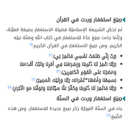
صِيَغ استغفار وردت في القرآن
لم تخصّ الشريعة الإسلاميّة فضيلة الاستغفار بصيغة مُعيَّنة،
وإنّما جاءت صِيَغ عدّة للاستغفار في كتاب الله وسُنّة نبيّه
الكريم، ومن صِيغ الاستغفار في القرآن الكريم:
[١]
(رَبِّ إِنِّي ظَلَمْتُ نَفْسِي فَاغْفِرْ لِي)
.
[٢]
(رَبَّنَا اغْفِرْ لَنَا ذُنُوبَنَا وَإِسْرَافَنَا فِي أَمْرِنَا وَثَبِّتْ أَقْدَامَنَا
وَانصُرْنَا عَلَى الْقَوْمِ الْكَافِرِينَ)
.
[٣]
(سَمِعْنَا وَأَطَعْنَا ۖ غُفْرَانَكَ رَبَّنَا وَإِلَيْكَ الْمَصِيرُ)
.
[٤]
(رَبَّنَا فَاغْفِرْ لَنَا ذُنُوبَنَا وَكَفِّرْ عَنَّا سَيِّئَاتِنَا وَتَوَفَّنَا مَعَ الْأَبْرَارِ)
.
[٥]
صِيَغ استغفار وردت في السنّة
جاء في السنّة النبويّة ذِكر صِيغ عديدة للاستغفار، ومن هذه
الصِّيغ:
[٦]