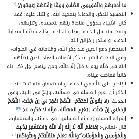
مَا أَصَابَهُمْ وَالْمُقِيمِي الصَّلَاةِ وَمِمَّا رَزَقْنَاهُمْ يُنفِقُونَ)
.
[١٨]
التمهيد للذكر، والدعاء؛ بتمجيد الله، والثناء عليه؛ فقد
كان الأنبياء يبدؤون مناجاة ربّهم بتمجيده، وتنزيهه،
وتقديسه قبل الدعاء، وطلب الحاجة، وذلك مَظنّة استجابة
الدعاء، واستدرار خزائن الله.
استحضار دمع العين عند ذِكر الله، ومُناجاته في الخلوات،
وفي الحديث الشريف ذِكر لأصناف العباد الذين يُظلّهم
الله في ظلّه يوم لا ظلّ إلّا ظلّه، ومن بينهم رجل ذَكَر الله
خالياً ففاضت عيناه.
الإلحاح على الله في الدعاء، والاستغفار، فيُستحَبّ عند
الذكر أن يعزم المسلم في مسألته، ويُلحّ في طلبه، وفي
الحديث:
(لا يَقُولَنَّ أحَدُكُمْ: اللَّهُمَّ اغْفِرْ لي إنْ شِئْتَ، اللَّهُمَّ
ارْحَمْنِي إنْ شِئْتَ، لِيَعْزِمِ المَسْأَلَةَ، فإنَّه لا مُكْرِهَ له)
.
[١٩]
إشراك المسلم إخوانَه المسلمين في دعائه، واستغفاره،
قال -تعالى-:
(فَاعْلَمْ أَنَّهُ لَا إِلَٰهَ إِلَّا اللَّهُ وَاسْتَغْفِرْ لِذَنبِكَ
وَلِلْمُؤْمِنِينَ وَالْمُؤْمِنَاتِ ۗ وَاللَّهُ يَعْلَمُ مُتَقَلَّبَكُمْ وَمَثْوَاكُمْ)
.
[٢٠]