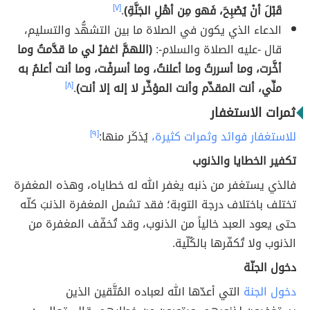
قَبْلَ أنْ يُصْبِحَ، فَهو مِن أهْلِ الجَنَّةِ)
.
[٧]
الدعاء الذي يكون في الصلاة ما بين التشهُّد والتسليم،
قال -عليه الصلاة والسلام-:
(اللهمَّ اغفرْ لي ما قدَّمتُ وما
أخَّرت، وما أسررتُ وما أعلنتُ، وما أسرفْت، وما أنت أعلمُ به
منِّي، أنت المقدِّم وأنت المؤخِّر لا إله إلا أنت)
.
[٨]
ثمرات الاستغفار
للاستغفار فوائد وثمرات كثيرة،
يُذكَر منها:
[٩]
تكفير الخطايا والذنوب
فالذي يستغفر من ذنبه يغفر الله له خطاياه، وهذه المغفرة
تختلف باختلاف درجة التوبة؛ فقد تشمل المغفرة الذنبَ كلّه
حتى يعود العبد خالياً من الذنوب، وقد تُخفّف المغفرة من
الذنوب ولا تُكفّرها بالكُلّية.
دخول الجنّة
دخول الجنة
التي أعدّها الله لعباده المُتَّقين الذين