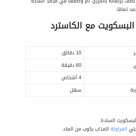
نصف برتقالة بالمزيج، ثمّ وضعها في مجمد الثلاجة
د تمامًا.
البسكويت مع الكاسترد
ر
10 دقائق
ي
60 دقيقة
4 أشخاص
بة
سهل
لبسكويت السادة.
جلي
الفراولة
المذاب بكوب من الماء.