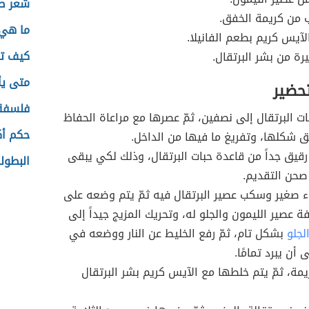
شعر ص
من كريمة الخفق.
ما هي 
آيس كريم بطعم الفانيلا.
كيف تك
رة من بشر البرتقال.
متى يأ
تحضير
فلسفة
ت البرتقال إلى نصفين، ثمّ عصرها مع مراعاة الحفاظ
حكم أك
 شكلها، وتفريغ ما فيها من الداخل.
قيق جداً من قاعدة حبات البرتقال، وذلك لكي يبقى
البطولة
 صحن التقديم.
ء صغير وسكب عصير البرتقال فيه ثمّ يتم وضعه على
فة عصير الليمون والجلو له، وتحريك المزيج جيداً إلى
لجلو
بشكل تام، ثمّ رفع الخليط عن النار ووضعه في
ى أن يبرد تمامًا.
مة، ثمّ يتم خلطها مع الآيس كريم بشر البرتقال