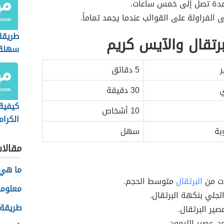
مدة تصل إلى خمس ساعات.
ى الفراولة على القوالب عندما يجمد تماماً.
طريقة
رتقال والآيس كريم
سهلة
ر
5 دقائق
ي
30 دقيقة
كيفية
10 أشخاص
الكرام
بة
سهل
مقالا
ما هي 
ت من
البرتقال
متوسط الحجم.
معلوما
لجلي بنكهة البرتقال.
طريقة 
ير البرتقال.
ن عصير الليمون.