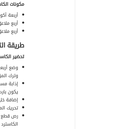
مكونات الكاس
أربعة أكو
أربع ملاع
أربع ملاع
طريقة ال
تحضير الكاست
وضع أربعة
وترك المز
إذابة مس
يكون بارد.
إضافة خلي
تحريك الم
رص قطع
الكاسترد ع