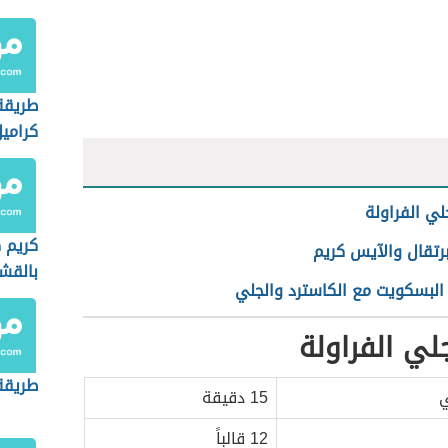
طريقة
كرامي
ي الفراولة
كريم 
رتقال والآيس كريم
بالقش
البسكويت مع الكاسترد والجلي
ي الفراولة
طريقة
ي
15 دقيقة
12 قالباً