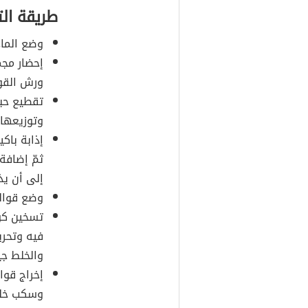
طريقة ال
وضع الماء
إحضار مجم
ورش القوا
تقطيع حبا
وتوزيعها
إذابة باك
ثمّ إضافة
إلى أن يذ
وضع قوالب
تسخين كوب
فيه وتحري
والخلط جي
إخراج قوا
وسكب خليط