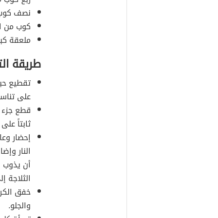
نصف كوب 
كوب من ال
ملعقة كبي
طريقة ال
تقطيع حبا
على تناسق
قطع جزء ر
ثابتاً على
إحضار وعا
النار وإضا
أن يذوب
ا
الثلاجة إل
خفق الكري
والجلو.