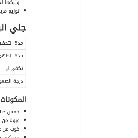
وتركها ل
توزيع مرب
جلي الب
مدة التحضي
مدة الطه
تكفي لـِ
درجة الصعو
المكونات
خمس حبا
عبوة من ا
كوب من عص
ربع كوب م