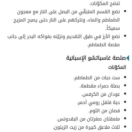
تنضج المكوّنات.
نضع القسم المتبقّي من البصل على النار مع معجون
الطماطم والماء، ونتركهم على النار حتى يصبح المزيج
سميكاً.
نضع الأرز في طبق التقديم ونزيّنه بفواكه البحر إلى جانب
صلصة الطماطم.
صلصة غاسباتشو الإسبانية
المكوّنات
ست حبات من الطماطم.
بصلة حمراء مقطعة.
عودان من الكرفس.
حبة فلفل رومي أحمر.
فصان من الثوم.
ملعقتان صغرتان من البقدونس.
ثلاث ملاعق كبيرة من زيت الزيتون.