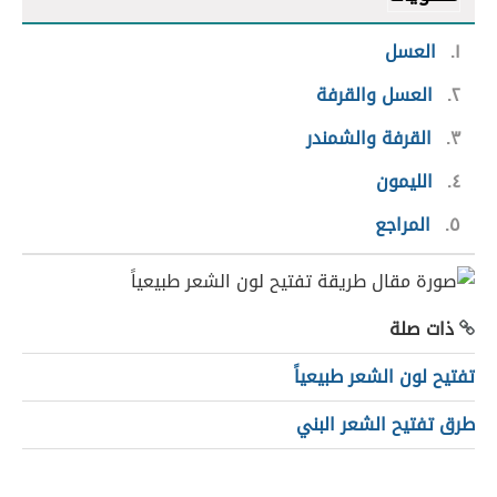
١
العسل
٢
العسل والقرفة
٣
القرفة والشمندر
٤
الليمون
٥
المراجع
ذات صلة
تفتيح لون الشعر طبيعياً
طرق تفتيح الشعر البني