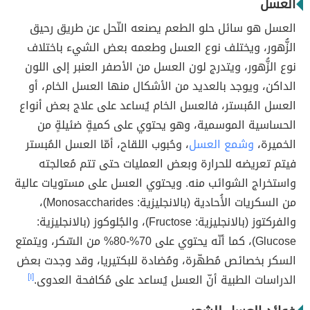
العسل
العسل هو سائل حلو الطعم يصنعه النّحل عن طريق رحيق
الزُّهور، ويختلف نوع العسل وطعمه بعض الشيء باختلاف
نوع الزُّهور، ويتدرج لون العسل من الأصفر العنبر إلى اللون
الداكن، ويوجد بالعديد من الأشكال منها العسل الخام، أو
العسل المُبستر، فالعسل الخام يُساعد على علاج بعض أنواع
الحساسية الموسمية، وهو يحتوي على كميةٍ ضئيلةٍ من
الخميرة،
وشمع العسل
، وحُبوب اللقاح، أمّا العسل المُبستر
فيتم تعريضه للحرارة وبعض العمليات حتى تتم مُعالجته
واستخراج الشوائب منه. ويحتوي العسل على مستويات عالية
من السكريات الأُحادية (بالانجليزية: Monosaccharides)،
والفركتوز (بالانجليزية: Fructose)، والجُلوكوز (بالانجليزية:
Glucose)، كما أنّه يحتوي على 70%-80% من السّكر، ويتمتع
السكر بخصائص مُطهّرة، ومُضادة للبكتيريا، وقد وجدت بعض
الدراسات الطبية أنّ العسل يُساعد على مُكافحة العدوى.
[١]