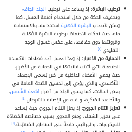
ترطيب البشرة:
إذ يساعد على ترطيب
الجلد الجاف
،
وتخفيف الحكة من خلال استخدام أقنعة العسل، كما
يُمكن لأصحاب
البشرة الدّهنية
استخدامه، والاستفادة
منه، حيث يُمكنه الاحتفاظ برطوبة البشرة الدُّهنية
ومُرونتها دون جفافها، على عكس غسول الوجه
التقليدي.
[٤]
الحماية من الأضرار:
إذ يُعدّ العسل أحد مُضادات الأكسدة
الطبيعية التي أثبتت فائدتها في الحماية من الأضرار،
حيث يحمي الأعضاء الداخلية من ضرر يُسمى الإجهاد
التّأكسدي، والذي يؤدي إلى تحسين الصّحة العامة في
بعض الحالات، كما يحمي الجلد من أضرار
أشعة الشّمس
،
والتّجاعيد المُبكرة، ويقيه من الإصابة بالسّرطان.
[٤]
تعزيز التئام الجروح:
إذ يعزز التئام الجروح، حيث يُساعد
على تعزيز الشفاء، ومنع العدوى بسبب خصائصه المُضادّة
للميكروبات، والجراثيم، خاصةً على المناطق المُتقرّحة.
[٤]