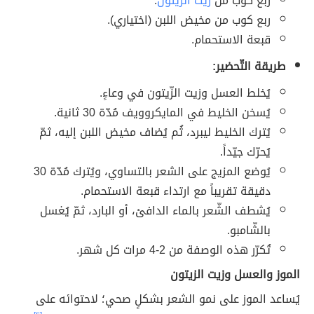
ربع كوب من
زيت الزيتون
.
ربع كوب من مخيض اللبن (اختياري).
قبعة الاستحمام.
طريقة التّحضير:
يُخلط العسل وزيت الزّيتون في وعاءٍ.
يُسخن الخليط في المايكروويف مُدّة 30 ثانية.
يُترك الخليط ليبرد، ثُم يُضاف مخيض اللبن إليه، ثمّ
يُحرّك جيّداً.
يُوضع المزيج على الشعر بالتساوي، ويُترك مُدّة 30
دقيقة تقريباً مع ارتداء قبعة الاستحمام.
يُشطف الشّعر بالماء الدافئ، أو البارد، ثمّ يُغسل
بالشّامبو.
تُكرّر هذه الوصفة من 2-4 مرات كل شهر.
الموز والعسل وزيت الزيتون
يُساعد الموز على نمو الشعر بشكلٍ صحي؛ لاحتوائه على