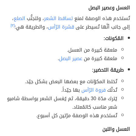
العسل وعصير البصل
تُستخدم هذه الوصفة لمنع
تساقط الشعر
، ولتجنُّب
الصلع
،
إلى جانب أنَّها تُسيطر على
قشرة الرّأس
، والطريقة هي:
[٣]
المُكونات:
ملعقة كبيرة من العسل.
ملعقة كبيرة من
عصير البصل
.
طريقة التحضير:
تُخلط المكوّنات مع بعضها البعض بشكل جيّد.
تُدلّك
فروة الرّأس
بها جيّداً.
يُترك مدّة 30 دقيقة، ثم يُغسل الشعر بواسطة شامبو
شعر مناسب كالمُعتاد.
تُستخدم هذه الوصفة مرّتين كل أسبوع.
العسل واللبن