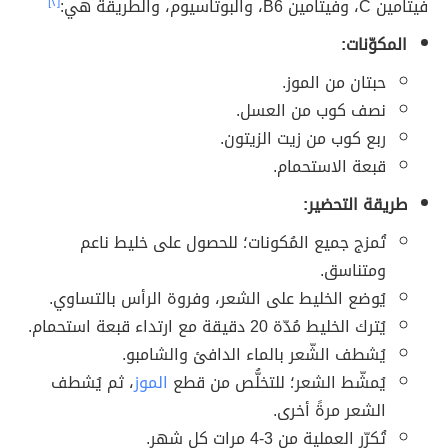
فيتامين C، وفيتامين B6، والبوتاسيوم، والطريقة هي:
[٢]
المكوّنات:
حبتان من الموز.
نصف كوب من العسل.
ربع كوب من زيت الزيتون.
قبعة الاستحمام.
طريقة التحضير:
تُمزج جميع المُكونات؛ للحصول على خليط ناعم
ومتناسق.
يُوضع الخليط على الشعر، وفروة الرأس بالتساوي.
يُترك الخليط مُدّة 20 دقيقة مع ارتداء قبعة استحمام.
يُشطف الشّعر بالماء الدافئ والشامبو.
يُمشّط الشعر؛ للتخلُّص من قطع
الموز
، ثم يُشطف
الشعر مرةً أخرى.
تُكرّر العملية من 3-4 مرات كل شهر.