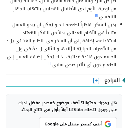
أعراض البرد والسُّعال خاصةً سُعال الليل، كما أنّه يُحسّن
من نوعية النّوم لدى الأطفال المُصابين بالتهاب الجهاز
التنفسي.
[١]
بديل للسكر:
فنظراً لطعمه الحلو يُمكن أن يبدو العسل
مثالياً في النّظام الغذائي بدلاً من السّكر المُعتاد
استخدامه، إضافة إلى أن السكر في النظام الغذائي يزيد
من السُّعرات الحراريّة الزّائدة، وبالتّالي زيادةً في وزن
الجسم دون فائدة غذائية، لذلك يُمكن إضافة العسل إلى
الطعام دون أي تأثير صحي سلبي.
[١]
المراجع
هل يعجبك محتوانا؟ أضف موضوع كمصدر مفضل لديك
على جوجل لتصلك مقالاتنا أولاً بأول في نتائج البحث.
أضف كمصدر مفضل على Google