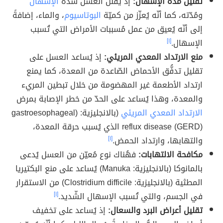
تقليل مدّة الإسهال:
إذ يقلل العسل شدّة
الإسهال
ومُدّته، كما أنّه يُعزّز من كميّة
البوتاسيوم
، والماء، إضافةً
إلى أنّه يُعيق من عمل مُسببات الأمراض التي تُسبب
الإسهال.
[١]
منع الارتداد المعدي المريئي:
إذ يُساعد العسل على
تقليل تدفُّق الأحماض الصّاعدة من المعدة، كما يمنع
ارتداد الأطعمة غير المهضومة من خلال تبطين المريء
والمعدة، وهذا يُساعد على الحدّ من خطر الإصابة بمرض
الارتداد المعدي المريئي
(بالانجليزية: (gastroesophageal
reflux disease (GERD) الذي يُسبب حرقة المعدة،
والتهابها، وارتداد الحمض.
[١]
مكافحة الالتهابات:
فهُناك نوع مُعيّن من العسل يُدعى
بالمانوكا (بالانجليزية: Manuka) يُساعد على منع البكتيريا
المطثية (بالانجليزية: Clostridium difficile) من الاستقرار
في الجسم، والتي تُسبب الإسهال الشّديد.
[١]
تقليل أعراض البرد والسعال:
إذ يُساعد على تخفيف