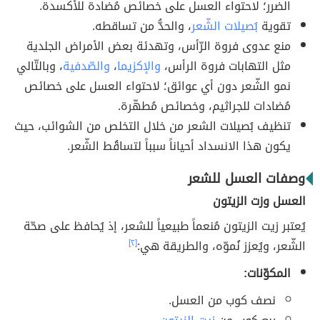
الضرر؛ لاحتواء العسل على خصائص مُضادة للأكسدة.
تقوية
بُصيلات الشّعر
، والحدُّ من تساقطه.
منع عدوى فروة الرّأس، وتهدئة بعض الأمراض الجلدية
مثل التهابات فروة الرأس،
والإكزيما
،
والصّدفية
، وبالتّالي
نمو الشّعر دون أي عوائق؛ لاحتواء العسل على خصائص
مُضادات للجراثيم، وخصائص مُطهّرة.
تنظيف بُصيلات الشعر من خلال التخلص من الشوائب، حيث
يكون هذا الانسداد أحياناً سبباً لتساقُط الشّعر.
وصفات العسل للشعر
العسل وزت الزيتون
يُعتبر زيت الزيتون مُنعماً طبيعياً للشعر، إذ يُحافظ على صحّة
الشّعر، ويُعزز نُموّه، والطريقة هي:
[٢]
المكوّنات:
نصف كوب من العسل.