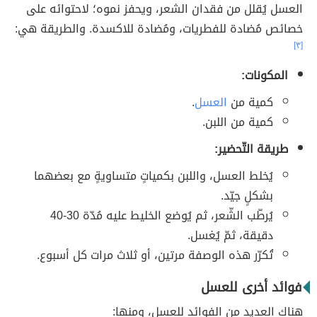
العسل يُقلل من فقدان الشعر، ويحفز نموه؛ لاحتوائه على
خصائص مُضادة للفطريات، ومُضادة للاكسدة. والطريقة هي:
[٣]
المكونات:
كمية من
العسل
.
كمية من اللبن.
طريقة التّحضير:
يُخلط العسل، واللبن بكمياتٍ متساويةٍ مع بعضهما
بشكلٍ جيّد.
يُرطّب الشّعر، ثم يُوضع الخليط عليه مُدّة 30-40
دقيقة، ثمّ يُغسل.
تُكرّر هذه الوصفة مرتين، أو ثلاث مرات كل أسبوع.
فوائد أخرى للعسل
هناك العديد من الفوائد للعسل، ومنها: