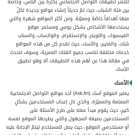
تنتشر تطبيقات التواصل الاجتماعي بكثرة بين الناس، وخاصة
بين فئة الشباب، حيث تمّ حديثاً إنشاء مواقع جديدة لكلّ
منها أهدافاً خاصّة ومعيّنة. ومن أكثر المواقع شهرة والتي
يستخدمها الأشخاص بشكل يومي ومستمر: موقع
الفيسبوك، والتويتر، والإنستغرام، والواتساب، والسناب
شات، والفايبر، والآسك، حيث تقدم كل من هذه المواقع
خدمات مختلفة تناسب جميع الفئات العمرية، وسوف نتحدث
في مقالنا هذا عن أهم هذه التطبيقات ألا وهو تطبيق
الآسك.
الآسك
يعتبر الموقع آسك (Ask.fm) أحد مواقع التواصل الاجتماعية
الممتعة والمميّزة، والذي نال إعجاب المستخدمين بشكلٍ
كبيرٍ، حيث يقوم مبدأ عمله على طرح الأسئلة على
المستخدمين بصيغة المجهول والتي يطرحها الموقع نفسه
أو مستخدمي الموقع، حيث يصل للمستخدم ليتمّ الإجابة عليه