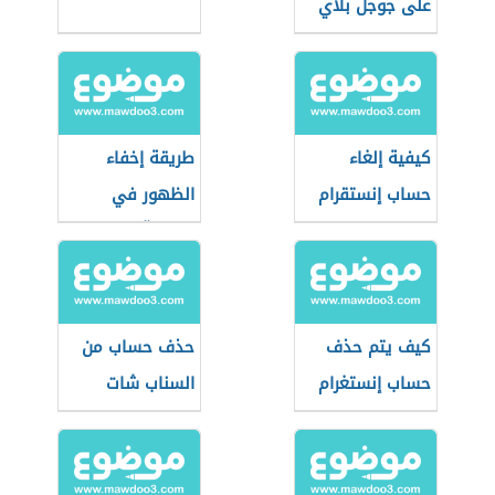
على جوجل بلاي
كيفية إلغاء
طريقة إخفاء
حساب إنستقرام
الظهور في
الواتسآب
كيف يتم حذف
حذف حساب من
حساب إنستغرام
السناب شات