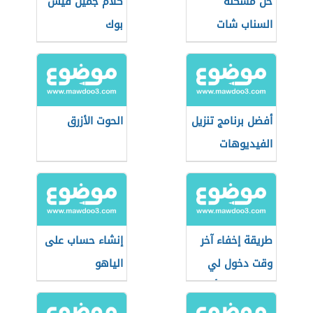
حل مشكلة
كلام جميل فيس
السناب شات
بوك
أفضل برنامج تنزيل
الحوت الأزرق
الفيديوهات
طريقة إخفاء آخر
إنشاء حساب على
وقت دخول لي
الياهو
في الواتس أب