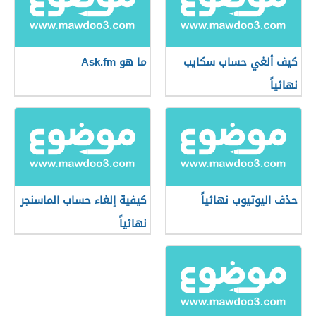
كيف ألغي حساب سكايب
ما هو Ask.fm
نهائياً
حذف اليوتيوب نهائياً
كيفية إلغاء حساب الماسنجر
نهائياً