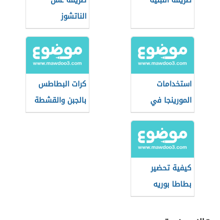
طريقة اللبنية
طريقة عمل
الناتشوز
استخدامات
كرات البطاطس
المورينجا في
بالجبن والقشطة
وصفات الطعام
كيفية تحضير
بطاطا بوريه