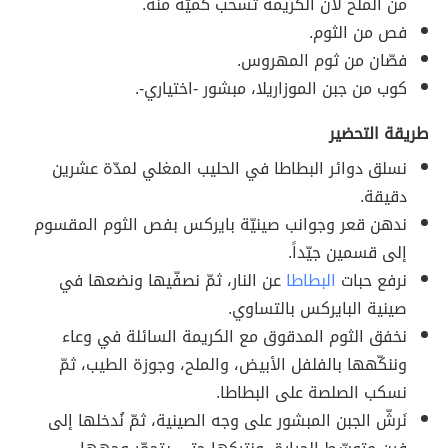
من الملح لأنّ الكريمة تسحب كميّة منه.
فص من الثوم.
فصّان من ثوم المهروس.
كوب من جبن الموزاريلا، مبشور -اختياري-.
طريقة التحضير
نسلق دوائر البطاطا في الحليب المغلي لمدّة عشرين
دقيقة.
ندهن قعر وجوانب صينيّة بايركس بفص الثوم المقسوم
إلى قسمين جيّداً.
نرفع حبات
البطاطا
عن النار، ثمّ نصفّيها ونضعها في
صينية البايركس بالتساوي.
نخفق الثوم المدقوق مع الكريمة السائلة في وعاء
وننكّهها بالفلفل الأبيض، والملح، وجوزة الطيب، ثمّ
نسكب الصلصة على البطاطا.
نَرشّ الجبن المبشور على وجه الصينية، ثمّ نُدخلها إلى