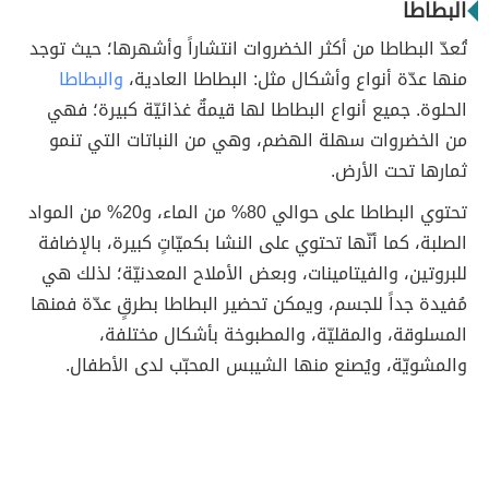
البطاطا
تُعدّ البطاطا من أكثر الخضروات انتشاراً وأشهرها؛ حيث توجد
منها عدّة أنواع وأشكال مثل: البطاطا العادية،
والبطاطا
الحلوة. جميع أنواع البطاطا لها قيمةٌ غذائيّة كبيرة؛ فهي
من الخضروات سهلة الهضم، وهي من النباتات التي تنمو
ثمارها تحت الأرض.
تحتوي البطاطا على حوالي 80% من الماء، و20% من المواد
الصلبة، كما أنّها تحتوي على النشا بكميّاتٍ كبيرة، بالإضافة
للبروتين، والفيتامينات، وبعض الأملاح المعدنيّة؛ لذلك هي
مُفيدة جداً للجسم، ويمكن تحضير البطاطا بطرقٍ عدّة فمنها
المسلوقة، والمقليّة، والمطبوخة بأشكال مختلفة،
والمشويّة، ويُصنع منها الشيبس المحبّب لدى الأطفال.