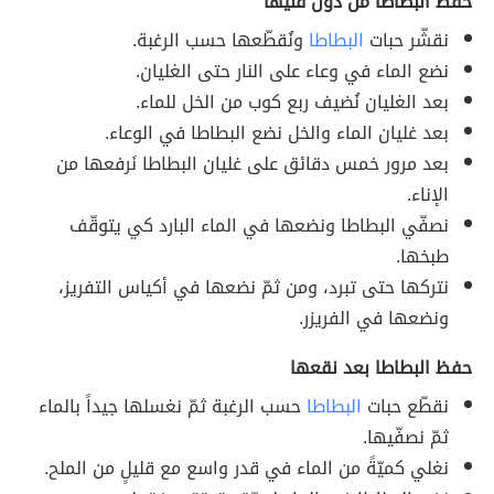
حفظ البطاطا من دون قليها
نقشّر حبات
البطاطا
ونُقطّعها حسب الرغبة.
نضع الماء في وعاء على النار حتى الغليان.
بعد الغليان نُضيف ربع كوب من الخل للماء.
بعد غليان الماء والخل نضع البطاطا في الوعاء.
بعد مرور خمس دقائق على غليان البطاطا نَرفعها من
الإناء.
نصفّي البطاطا ونضعها في الماء البارد كي يتوقّف
طبخها.
نتركها حتى تبرد، ومن ثمّ نضعها في أكياس التفريز،
ونضعها في الفريزر.
حفظ البطاطا بعد نقعها
نقطّع حبات
البطاطا
حسب الرغبة ثمّ نغسلها جيداً بالماء
ثمّ نصفّيها.
نغلي كميّةً من الماء في قدر واسع مع قليلٍ من الملح.