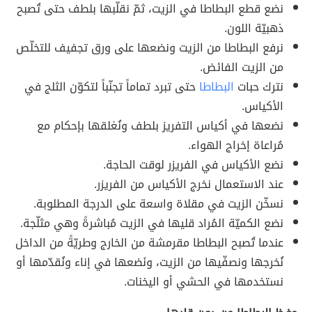
نضع قطع البطاطا في الزيت، ثمّ نقلّبها بلطف حتى تُصبح
ذهبيّة اللون.
نرفع البطاطا من الزيت ونضعها على ورق تجفيف للتخلّص
من الزيت الفائض.
نترك حبات
البطاطا
حتى تبرد تماماً تجنّباً لتكوّن الثلج في
الأكياس.
نضعها في أكياس التفريز بلطف ونُغلقها بإحكام مع
مُراعاة إخراج الهواء.
نضع الأكياس في الفريزر لوقت الحاجة.
عند الاستعمال نخرج الأكياس من الفريزر.
نسخّن الزيت في مقلاة واسعة على الدرجة المطلوبة.
نضع الكميّة المُراد قليها في الزيت مُباشرةً وهي مثلّجة.
عندما تُصبح البطاطا مقرمشة من الخارج وطريّةً من الداخل
نُخرجها ونصفّيها من الزيت، ونَضعها في إناء ونُقدّمها أو
نستخدمها في الحشي أو اليخنات.